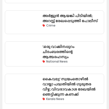
അർജുൻ ആയങ്കി പിടിയിൽ;
അറസ്റ്റ് രേഖപ്പെടുത്തി പോലീസ്
Crime
’.ഒരു വാക്കിനപ്പുറം
ചിദംബരത്തിന്റെ
ആത്മരഹസ്യം
National News
കൈവല്യ’ സ്വയംതൊഴിൽ
വായ്പാ പദ്ധതിയിൽ ഗുരുതര
വീഴ്ച; വിവരാവകാശ രേഖയിൽ
ഞെട്ടിക്കുന്ന കണക്ക്
Kerala News