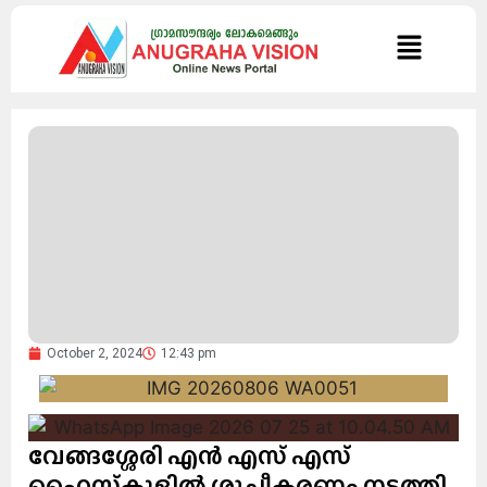
October 2, 2024
12:43 pm
വേങ്ങശ്ശേരി എൻ എസ് എസ്
ഹൈസ്ക്കൂളിൽ ശുചീകരണം നടത്തി