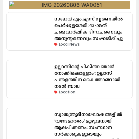
സഖാവ് എം.എസ് സ്മരണയിൽ
ചെർപ്പുളശേരി: 43-ാമത്
ചരമവാർഷിക ദിനാചരണവും
അനുസ്മരണവും സംഘടിപ്പിച്ചു
Local News
ഉല്ലാസിന്റെ ചികിത്സ ഞാൻ
നോക്കിക്കൊള്ളാം’: ഉല്ലാസ്
പന്തളത്തിന് കൈത്താങ്ങായി
നടൻ ബാല
Location
സ്വാതന്ത്ര്യദിനാഘോഷങ്ങളിൽ
‘വന്ദേമാതരം’ മുഴുവനായി
ആലപിക്കണം: സംസ്ഥാന
സർക്കാരുകളുടെയും