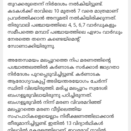
തുറക്കരുതെന്ന് നിർദേശം നൽകിയിട്ടുണ്ട്.
കടകൾക്ക് രാവിലെ 10 മുതൽ 7 വരെ മാത്രമാണ്
പ്രവർത്തിക്കാൻ അനുമതി നൽകിയിരിക്കുന്നത്.
തിരുവാലി പഞ്ചായത്തിലെ 4, 5, 6,7 വാർഡുകളും
സമീപത്തെ മമ്പാട് പഞ്ചായത്തിലെ ഏഴാം വാർഡും
നേരത്തെ തന്നെ കണ്ടെയ്മെന്‍റ്
സോണാക്കിയിരുന്നു.
അതേസമയം മലപ്പുറത്തെ നിപ മരണത്തിന്‍റെ
പശ്ചാത്തലത്തിൽ കർണാടക സർക്കാർ ജാഗ്രതാ
നിർദേശം പുറപ്പെടുവിച്ചിട്ടുണ്ട്. കർണാടക
ആരോഗ്യവകുപ്പ് അടിയന്തരയോഗം ചേർന്ന്
സ്ഥിതി വിലയിരുത്തി. മരിച്ച മലപ്പുറം സ്വദേശി
ബംഗളൂരുവിലായിരുന്നു പഠിച്ചിരുന്നത്.
ബംഗളൂരുവിൽ നിന്ന് മരണ വിവരമറിഞ്ഞ്
മലപ്പുറത്തെ മരണ വീട്ടിലെത്തിയ
സഹപാഠികളെയെല്ലാം നിരീക്ഷണത്തിലാക്കാൻ
തീരുമാനിച്ചിട്ടുണ്ട്. ഇതിൽ 13 വിദ്യാർഥികൾ
നിലവിൽ കേരളത്തിലാണ്. ഇവരോട് നാട്ടിൽ