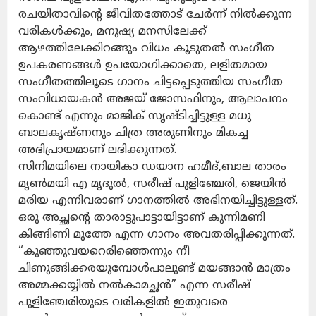
രചയിതാവിൻ്റെ ജീവിതത്തോട് ചേർന്ന് നിൽക്കുന്ന
വരികൾക്കും, മനുഷ്യ മനസിലേക്ക്
ആഴത്തിലേക്കിറങ്ങും വിധം കൂടുതൽ സംഗീത
ഉപകരണങ്ങൾ ഉപയോഗിക്കാതെ, ലളിതമായ
സംഗീതത്തിലൂടെ ഗാനം ചിട്ടപ്പെടുത്തിയ സംഗീത
സംവിധായകൻ അജയ് ജോസഫിനും, ആലാപനം
കൊണ്ട് എന്നും മാജിക് സൃഷ്ടിച്ചിട്ടുള്ള മധു
ബാലകൃഷ്ണനും ചിത്ര അരുണിനും മികച്ച
അഭിപ്രായമാണ് ലഭിക്കുന്നത്.
സിനിമയിലെ നായികാ ഡയാന ഹമീദ്,ബാല താരം
മൃൺമയി എ മൃദുൽ, സരീഷ് പുളിഞ്ചേരി, ജെയിൻ
മരിയ എന്നിവരാണ് ഗാനത്തിൽ അഭിനയിച്ചിട്ടുള്ളത്.
ഒരു അച്ഛൻ്റെ താരാട്ടുപാട്ടായിട്ടാണ് കുന്നിമണി
കിങ്ങിണി മുത്തേ എന്ന ഗാനം അവതരിപ്പിക്കുന്നത്.
“കുഞ്ഞുവയറെരിഞ്ഞെന്നും നീ
ചിണുങ്ങിക്കരയുമ്പോൾപാലുണ്ട് മയങ്ങാൻ മാത്രം
അമ്മക്കയ്യിൽ നൽകാമച്ഛൻ” എന്ന സരീഷ്
പുളിഞ്ചേരിയുടെ വരികളിൽ ഇതുവരെ