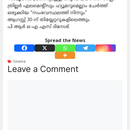
ത്രില്ലർ എലമെൻ്റ്സും ഹ്യൂമറുമെല്ലാം ചേർത്ത്
ഒരുക്കിയ “സംഭവസ്ഥലത്ത് നിന്നും”
ആഗസ്റ്റ് 30-ന് തിയ്യേറ്ററുകളിലെത്തും
പി ആർ ഒ-എ എസ് ദിനേശ്.
Spread the News
Cinema
Leave a Comment