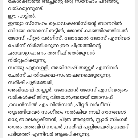
കേൾക്കാത്ത അച്ഛൻ്റെ ഒരു സ്നേഹം പറഞ്ഞു
വയ്ക്കുന്നുണ്ട്.
ഈ പാട്ടിൽ.
ഇന്ത്യാ സ്നേഹം പ്രൊഡക്ഷൻസിൻ്റെ ബാനറിൽ
ബിജോ തോമസ് തട്ടിൽ, ജോയ് കാഞ്ഞിരത്തിങ്കൽ
ജോസ്, പീറ്റർ വർഗീസ്, ജോമോൻ ജോസ് എന്നിവർ
ചേർന്ന് നിർമ്മിക്കുന്ന ഈ ചിത്രത്തിന്റെ
ഛായാഗ്രഹണം അനീഷ് അർജുനൻ
നിർവ്വഹിക്കുന്നു.
സഞ്ജു എളവള്ളി, അഖിലേഷ് തയ്യൂർ എന്നിവർ
ചേർന്ന് ച തിരക്കഥ-സംഭാഷണമെഴുതുന്നു.
സരീഷ് പുളിഞ്ചേരി,
അഖിലേഷ് തയ്യൂർ, ജോമോൻ ജോസ് എന്നിവരുടെ
വരികൾക്ക് ജിനു വിജയൻ,അജയ് ജോസഫ്
,ഡെൻസിൽ എം വിൽസൻ ,പീറ്റർ വർഗീസ്
തുടങ്ങിയവർ സംഗീതം നൽകിയ നാല് ഗാനങ്ങൾ
മധു ബാലകൃഷ്ണൻ, ചിത്ര അരുൺ, സ്റ്റാർ സിംഗർ
താരം അരവിന്ദ് നായർ ,സരീഷ് പുളിഞ്ചേരി,പ്രമോദ്
പടിയത്ത് എന്നിവർ ആലപിക്കുന്നു.