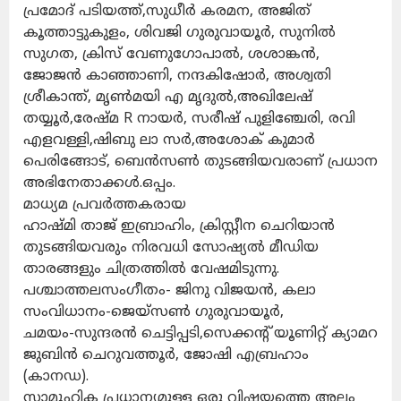
പ്രമോദ് പടിയത്ത്,സുധീർ കരമന, അജിത്
കൂത്താട്ടുകുളം, ശിവജി ഗുരുവായൂർ, സുനിൽ
സുഗത, ക്രിസ് വേണുഗോപാൽ, ശശാങ്കൻ,
ജോജൻ കാഞ്ഞാണി, നന്ദകിഷോർ, അശ്വതി
ശ്രീകാന്ത്, മൃൺമയി എ മൃദുൽ,അഖിലേഷ്
തയ്യൂർ,രേഷ്മ R നായർ, സരീഷ് പുളിഞ്ചേരി, രവി
എളവള്ളി,ഷിബു ലാ സർ,അശോക് കുമാർ
പെരിങ്ങോട്, ബെൻസൺ തുടങ്ങിയവരാണ് പ്രധാന
അഭിനേതാക്കൾ.ഒപ്പം.
മാധ്യമ പ്രവർത്തകരായ
ഹാഷ്മി താജ് ഇബ്രാഹിം, ക്രിസ്റ്റീന ചെറിയാൻ
തുടങ്ങിയവരും നിരവധി സോഷ്യൽ മീഡിയ
താരങ്ങളും ചിത്രത്തിൽ വേഷമിടുന്നു.
പശ്ചാത്തലസംഗീതം- ജിനു വിജയൻ, കലാ
സംവിധാനം-ജെയ്സൺ ഗുരുവായൂർ,
ചമയം-സുന്ദരൻ ചെട്ടിപ്പടി,സെക്കന്റ് യൂണിറ്റ് ക്യാമറ
ജുബിൻ ചെറുവത്തൂർ, ജോഷി എബ്രഹാം
(കാനഡ).
സാമൂഹിക പ്രധാന്യമുള്ള ഒരു വിഷയത്തെ അല്പം