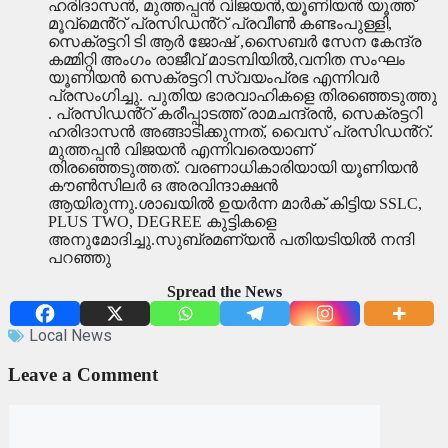
ഹരിദാസൻ, മുത്തപ്പൻ വിജയൻ,യൂണിയൻ യൂത്ത്
മൂവ്മെൻ്റ് പ്രസിഡൻ്റ് പ്രവീൺ കണ്ടംപുള്ളി,
സെക്രട്ടറി ടി ആർ ജോഷ് ,സൈബർ സേന കേന്ദ്ര
കമ്മിറ്റി അംഗം രാജീവ് മാടമ്പിയിൽ,വനിത സംഘം
യൂണിയൻ സെക്രട്ടറി സ്വയംപ്രഭ എന്നിവർ
പ്രസംഗിച്ചു. പുതിയ ഭാരവാഹികളെ തിരഞ്ഞെടുത്തു
. പ്രസിഡൻ്റ് കരീപ്പാടത്ത് രാമചന്ദ്രൻ, സെക്രട്ടറി
ഹരിദാസൻ അങ്ങാടിക്കുന്നത്, വൈസ് പ്രസിഡൻ്റ്.
മുത്തപ്പൻ വിജയൻ എന്നിവരെയാണ്
തിരഞ്ഞെടുത്തത്. വരണാധികാരിയായി യൂണിയൻ
കൗൺസിലർ ഒ അരവിന്ദാക്ഷൻ
ആയിരുന്നു.ശാഖയിൽ ഉയർന്ന മാർക് കിട്ടിയ SSLC,
PLUS TWO, DEGREE കുട്ടികളെ
അനുമോദിച്ചു.സുബ്രമണ്യൻ പതിയടിയിൽ നന്ദി
പറഞ്ഞു
Spread the News
Local News
Leave a Comment