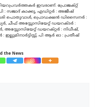
ിയറപ്രവർത്തകർ ഇവരാണ്. പ്രോജക്റ്റ്
: സജാദ് കാക്കു, എഡിറ്റർ : അജീഷ്
ശശി പൊതുവാൾ, പ്രൊഡക്ഷൻ ഡിസൈനർ :
േവ്യർ, ചീഫ് അസ്സോസിയേറ്റ് ഡയറക്ടർ :
ൂർ, അസ്സോസിയേറ്റ് ഡയറക്റ്റർ : നിധീഷ്,
്ലുമിനാർട്ടിസ്റ്റ്, പി ആർ ഓ : പ്രതീഷ്
ad the News