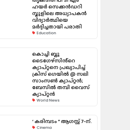
ഹയർ സെക്കൻഡറി
സ്കൂളിലെ അധ്യാപകൻ
വിദ്യാർത്ഥിയെ
മർദ്ദിച്ചതായി പരാതി
Education
കൊച്ചി ബ്ലൂ
ടൈഗേഴ്സിൻ്റെ
ക്യാപ്റ്റനെ പ്രഖ്യാപിച്ച്
ക്രിസ് ഗെയിൽ @ സലി
സാംസൺ ക്യാപ്റ്റൻ;
ബേസിൽ തമ്പി വൈസ്
ക്യാപ്റ്റൻ
World News
‘ കരിമ്പടം ” ആഗസ്റ്റ് 7-ന്.
Cinema