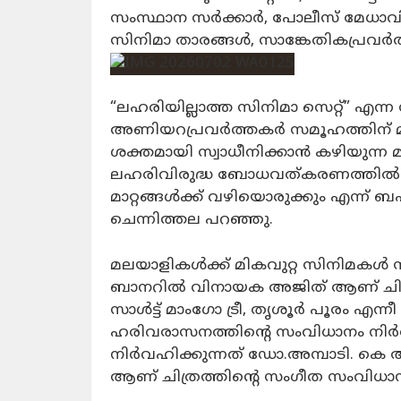
സംസ്ഥാന സർക്കാർ, പോലീസ് മേധാവിത
സിനിമാ താരങ്ങൾ, സാങ്കേതികപ്രവർത
“ലഹരിയില്ലാത്ത സിനിമാ സെറ്റ്” എന്ന
അണിയറപ്രവർത്തകർ സമൂഹത്തിന് മു
ശക്തമായി സ്വാധീനിക്കാൻ കഴിയുന്ന
ലഹരിവിരുദ്ധ ബോധവത്കരണത്തിൽ സ
മാറ്റങ്ങൾക്ക് വഴിയൊരുക്കും എന്ന് ബഹു
ചെന്നിത്തല പറഞ്ഞു.
മലയാളികൾക്ക് മികവുറ്റ സിനിമകൾ സ
ബാനറിൽ വിനായക അജിത് ആണ് ചിത്രത
സാൾട്ട് മാംഗോ ട്രീ, തൃശൂർ പൂരം എന്
ഹരിവരാസനത്തിന്റെ സംവിധാനം നിർവഹി
നിർവഹിക്കുന്നത് ഡോ.അമ്പാടി. കെ ആ
ആണ് ചിത്രത്തിന്റെ സംഗീത സംവിധാന