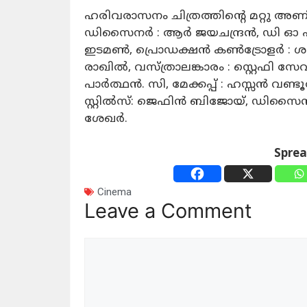
ഹരിവരാസനം ചിത്രത്തിന്റെ മറ്റു അണ
ഡിസൈനർ : ആർ ജയചന്ദ്രൻ, ഡി ഓ പി 
ഇടമൺ, പ്രൊഡക്ഷൻ കൺട്രോളർ : 
രാഖിൽ, വസ്ത്രാലങ്കാരം : സ്റ്റെഫി സ
പാർത്ഥൻ. സി, മേക്കപ്പ് : ഹസ്സൻ വണ്ട
സ്റ്റിൽസ്: ജെഫിൻ ബിജോയ്, ഡിസൈൻ : ഇല
ശേഖർ.
Spre
Cinema
Leave a Comment