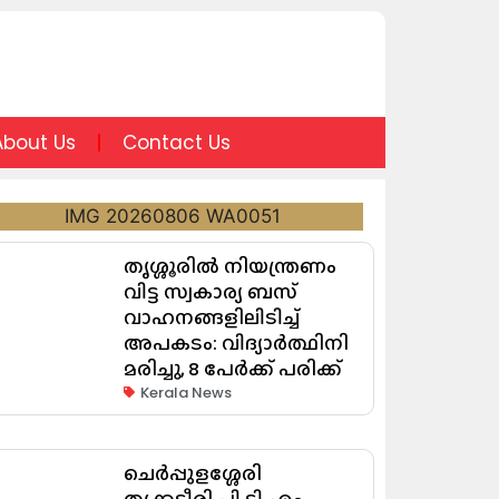
About Us
Contact Us
തൃശ്ശൂരിൽ നിയന്ത്രണം
വിട്ട സ്വകാര്യ ബസ്
വാഹനങ്ങളിലിടിച്ച്
അപകടം: വിദ്യാർത്ഥിനി
മരിച്ചു, 8 പേർക്ക് പരിക്ക്
Kerala News
ചെർപ്പുളശ്ശേരി
തൃക്കടീരി പി ടി എം