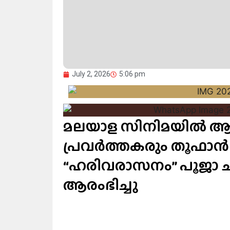
July 2, 2026
5:06 pm
മലയാള സിനിമയിൽ ആദ്
പ്രവർത്തകരും തൂഫാൻ 
“ഹരിവരാസനം” പൂജാ ച
ആരംഭിച്ചു