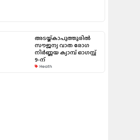
അടയ്ക്കാപുത്തൂരിൽ
സൗജന്യ വാത രോഗ
നിർണ്ണയ ക്യാമ്പ് ഓഗസ്റ്റ്
9-ന്
Heath