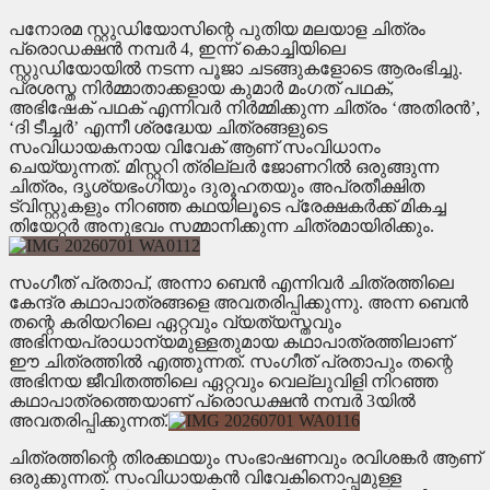
പനോരമ സ്റ്റുഡിയോസിന്റെ പുതിയ മലയാള ചിത്രം
പ്രൊഡക്ഷൻ നമ്പർ 4, ഇന്ന് കൊച്ചിയിലെ
സ്റ്റുഡിയോയിൽ നടന്ന പൂജാ ചടങ്ങുകളോടെ ആരംഭിച്ചു.
പ്രശസ്ത നിർമ്മാതാക്കളായ കുമാർ മംഗത് പഥക്,
അഭിഷേക് പഥക് എന്നിവർ നിർമ്മിക്കുന്ന ചിത്രം ‘അതിരൻ’,
‘ദി ടീച്ചർ’ എന്നീ ശ്രദ്ധേയ ചിത്രങ്ങളുടെ
സംവിധായകനായ വിവേക് ആണ് സംവിധാനം
ചെയ്യുന്നത്. മിസ്റ്ററി ത്രില്ലർ ജോണറിൽ ഒരുങ്ങുന്ന
ചിത്രം, ദൃശ്യഭംഗിയും ദുരൂഹതയും അപ്രതീക്ഷിത
ട്വിസ്റ്റുകളും നിറഞ്ഞ കഥയിലൂടെ പ്രേക്ഷകർക്ക് മികച്ച
തിയേറ്റർ അനുഭവം സമ്മാനിക്കുന്ന ചിത്രമായിരിക്കും.
സംഗീത് പ്രതാപ്, അന്നാ ബെൻ എന്നിവർ ചിത്രത്തിലെ
കേന്ദ്ര കഥാപാത്രങ്ങളെ അവതരിപ്പിക്കുന്നു. അന്ന ബെൻ
തന്റെ കരിയറിലെ ഏറ്റവും വ്യത്യസ്തവും
അഭിനയപ്രാധാന്യമുള്ളതുമായ കഥാപാത്രത്തിലാണ്
ഈ ചിത്രത്തിൽ എത്തുന്നത്. സംഗീത് പ്രതാപും തന്റെ
അഭിനയ ജീവിതത്തിലെ ഏറ്റവും വെല്ലുവിളി നിറഞ്ഞ
കഥാപാത്രത്തെയാണ് പ്രൊഡക്ഷൻ നമ്പർ 3യിൽ
അവതരിപ്പിക്കുന്നത്.
ചിത്രത്തിന്റെ തിരക്കഥയും സംഭാഷണവും രവിശങ്കർ ആണ്
ഒരുക്കുന്നത്. സംവിധായകൻ വിവേകിനൊപ്പമുള്ള