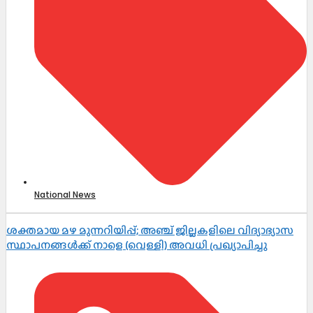
National News
ശക്തമായ മഴ മുന്നറിയിപ്പ്; അഞ്ച് ജില്ലകളിലെ വിദ്യാഭ്യാസ
സ്ഥാപനങ്ങൾക്ക് നാളെ (വെള്ളി) അവധി പ്രഖ്യാപിച്ചു