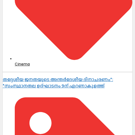
Cinema
തദ്ദേശീയ ജനതയുടെ അന്തർദേശീയ ദിനാചരണം*:
*സംസ്ഥാനതല ഉദ്ഘാടനം 9ന് എറണാകുളത്ത്