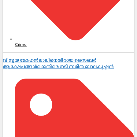
Crime
വിസ്മയ മോഹൻലാലിനെതിരായ സൈബർ
ആക്ഷേപങ്ങൾക്കെതിരെ നടി സരിത ബാലകൃഷ്ണൻ