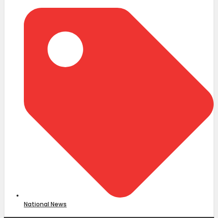
പണമിടപാടുകൾ തുടർന്നും സൗജന്യം
National News