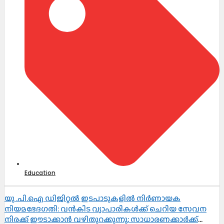
Education
യു .പി.ഐ ഡിജിറ്റൽ ഇടപാടുകളിൽ നിർണായക
നിയമഭേദഗതി: വൻകിട വ്യാപാരികൾക്ക് ചെറിയ സേവന
നിരക്ക് ഈടാക്കാൻ വഴിതുറക്കുന്നു; സാധാരണക്കാർക്ക്