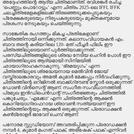
അദ്ദേഹത്തിന്റെ ആദ്യ ചിത്രമാണിത്. രവിശങ്കർ രചിച്ച
‘പെണ്ണും പൊറോട്ടും’ എന്ന ചിത്രം 2025-ലെ IFFI, IFFK
ചലച്ചിത്രമേളകളിലേക്ക് തിരഞ്ഞെടുക്കപ്പെടുകയും
പ്രേക്ഷകരുടെയും നിരൂപകരുടെയും മുക്തകണ്ഠമായ
പ്രശംസ നേടുകയും ചെയ്തിരുന്നു.
സാങ്കേതിക രംഗത്തും മികച്ച പ്രതിഭകളാണ്
ചിത്രത്തിനായി ഒന്നിക്കുന്നത്. കലാസംവിധായകൻ എം.
ബാവ തന്റെ കരിയറിലെ 120- മത് ഫീച്ചർ ഫിലിം ഈ
ചിത്രത്തിലൂടെയാണ് പൂർത്തിയാക്കുന്നത്.
പരസ്യചിത്രങ്ങളിലൂടെ ശ്രദ്ധ നേടിയ ചെറിൻ പോൾ ഈ
ചിത്രത്തിലൂടെ ആദ്യമായി സിനിമയിൽ
ഛായാഗ്രാഹകനാകുന്നു. ‘ഭ്രമയുഗം’ എന്ന
ചിത്രത്തിലൂടെ ശ്രദ്ധേയനായ മെൽവിൻ ജോയ്
വസ്ത്രാലങ്കാരവും അമൽ കുമാർ മേക്കപ്പും നിർവഹിക്കുന്നു.
ചിത്രത്തിന്റെ ഒറിജിനൽ ബാക്ക്ഗ്രൗണ്ട് സ്കോർ ഒരുക്കുന്നത്
ഡോൺ വിൻസെന്റ് ആണ്. സംഗീത സംവിധാനത്തിൽ
പ്രമുഖ ഇൻഡിപെൻഡന്റ് സംഗീതജ്ഞരും ചിത്രത്തിൽ
പങ്കുചേരും. ‘എക്കോ’ എന്ന ചിത്രത്തിന്റെ ആക്ഷൻ
കൊറിയോഗ്രാഫറായ ശ്രാവൺ സത്യയാണ് ഈ
ചിത്രത്തിന്റെയും ആക്ഷൻ ഒരുക്കുന്നത്. പ്രൊഡക്ഷൻ
കൺട്രോളർ ജാവേദ് ചെമ്പ് ആണ്.
പനോരമ സ്റ്റുഡിയോസ് അവതരിപ്പിക്കുന്ന പ്രൊഡക്ഷൻ
നമ്പർ 4, കുമാർ മംഗത് പഥക്, അഭിഷേക് പഥക് എന്നിവർ