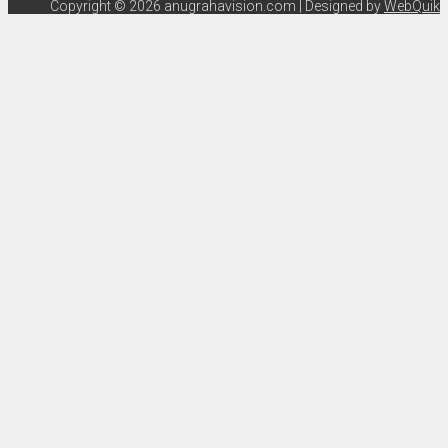
Copyright © 2026 anugrahavision.com | Designed by
WebQuik