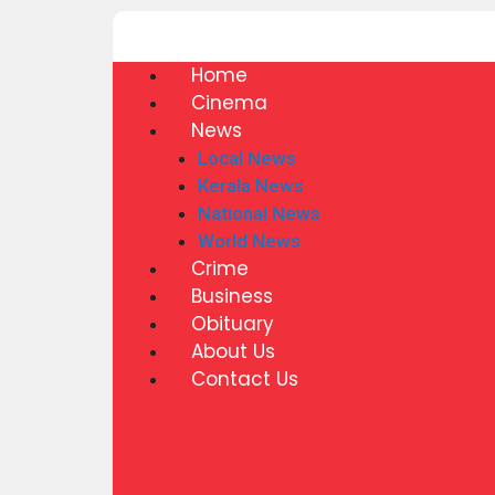
Home
Cinema
News
Local News
Kerala News
National News
World News
Crime
Business
Obituary
About Us
Contact Us