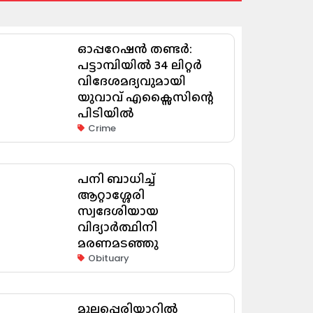
ഓപ്പറേഷൻ തണ്ടർ:
പട്ടാമ്പിയിൽ 34 ലിറ്റർ
വിദേശമദ്യവുമായി
യുവാവ് എക്സൈസിന്റെ
പിടിയിൽ
Crime
പനി ബാധിച്ച്
ആറ്റാശ്ശേരി
സ്വദേശിയായ
വിദ്യാർത്ഥിനി
മരണമടഞ്ഞു
Obituary
മുല്ലപ്പെരിയാറിൽ