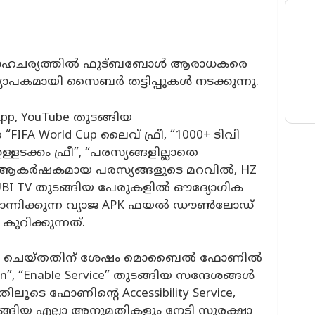
ന്ന സാഹചര്യത്തിൽ ഫുട്ബബോൾ ആരാധകരെ
 വ്യാപകമായി സൈബർ തട്ടിപ്പുകൾ നടക്കുന്നു.
App, YouTube തുടങ്ങിയ
“FIFA World Cup ലൈവ് ഫ്രീ, “1000+ ടിവി
ളടക്കം ഫ്രീ”, “പരസ്യങ്ങളില്ലാതെ
ിയ ആകർഷകമായ പരസ്യങ്ങളുടെ മറവിൽ, HZ
, TUBI TV തുടങ്ങിയ പേരുകളിൽ ഔദ്യോഗിക
ന്നിക്കുന്ന വ്യാജ APK ഫയൽ ഡൗൺലോഡ്
 കുറിക്കുന്നത്.
്റാൾ ചെയ്തതിന് ശേഷം മൊബൈൽ ഫോണിൽ
tion”, “Enable Service” തുടങ്ങിയ സന്ദേശങ്ങൾ
ൂടെ ഫോണിന്റെ Accessibility Service,
 തുടങ്ങിയ എല്ലാ അനുമതികളും നേടി സുരക്ഷാ