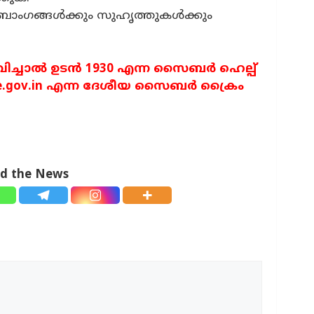
ാംഗങ്ങൾക്കും സുഹൃത്തുകൾക്കും
വിച്ചാൽ ഉടൻ 1930 എന്ന സൈബർ ഹെല്പ്
ime.gov.in എന്ന ദേശീയ സൈബർ ക്രൈം
ad the News