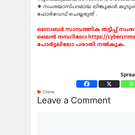
❖ സംശയാസ്പദമായ ലിങ്കുകൾ കുടുംബ
ഫോർവേഡ് ചെയ്യരുത് .
സൈബർ സാമ്പത്തിക തട്ടിപ്പ് സംഭ
ലൈൻ നമ്പറിലോ https://cybercr
പോർട്ടലിലോ പരാതി നൽകുക.
Spre
Crime
Leave a Comment