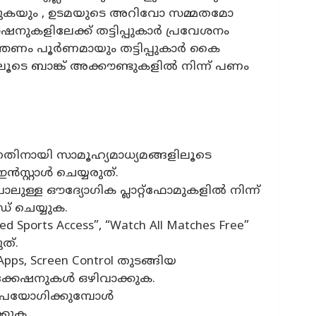
പെടുകയും , ഉടമയുടെ അറിവോ സമ്മതമോ
ുകളിലേക്ക് തട്ടിപ്പുകാർ പ്രവേശനം
ത്രണം പൂർണമായും തട്ടിപ്പുകാർ കൈ
ലൂടെ ബാങ്ക് അക്കൗണ്ടുകളിൽ നിന്ന് പണം
്നതിനായി സാമൂഹ്യമാധ്യമങ്ങളിലൂടെ
സ്റ്റാൾ ചെയ്യരുത്.
 പോലുള്ള ഔദ്യോഗിക പ്ലാറ്റ്ഫോമുകളിൽ നിന്ന്
 ചെയ്യുക.
ed Sports Access”, “Watch All Matches Free”
ത്.
n Apps, Screen Control തുടങ്ങിയ
ക്കേഷനുകൾ ഒഴിവാക്കുക.
 ഉപയോഗിക്കുമ്പോൾ
കുക.