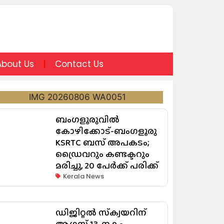
About Us
Contact Us
ബംഗളൂരുവിൽ
കോഴിക്കോട്-ബംഗളൂരു
KSRTC ബസ് അപകടം;
ഡ്രൈവറും കണ്ടക്ടറും
മരിച്ചു, 20 പേർക്ക് പരിക്ക്
Kerala News
ഡിജിറ്റൽ സ്‌ക്വയറിന്
ആഗസ്റ്റ് 13-നകം