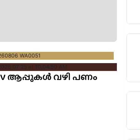
 TV ആപ്പുകൾ വഴി പണം