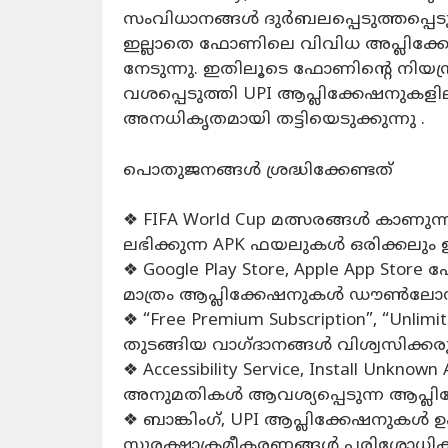
സംവിധാനങ്ങൾ ദുര്‍ബലപ്പെടുത്തപ്
ഇല്ലാതെ ഫോണിലെ വിവിധ അപ്ലിക്കേഷന
നേടുന്നു. ഇതിലൂടെ ഫോണിന്റെ നിയന്
വശപ്പെടുത്തി UPI ആപ്ലിക്കേഷനുകളി
അനധികൃതമായി തട്ടിയെടുക്കുന്നു .
പൊതുജനങ്ങൾ ശ്രദ്ധിക്കേണ്ടത്
❖ FIFA World Cup മത്സരങ്ങൾ കാണുന
ലഭിക്കുന്ന APK ഫയലുകൾ ഒരിക്കലും ഇൻ
❖ Google Play Store, Apple App Store
മാത്രം ആപ്ലിക്കേഷനുകൾ ഡൗൺലോഡ്
❖ “Free Premium Subscription”, “Unlimit
തുടങ്ങിയ വാഗ്ദാനങ്ങൾ വിശ്വസിക്കരു
❖ Accessibility Service, Install Unknow
അനുമതികൾ ആവശ്യപ്പെടുന്ന ആപ്ലി
❖ ബാങ്കിംഗ്, UPI ആപ്ലിക്കേഷനുകൾ
സുരക്ഷാക്രമീകരണങ്ങൾ പരിശോധിക്