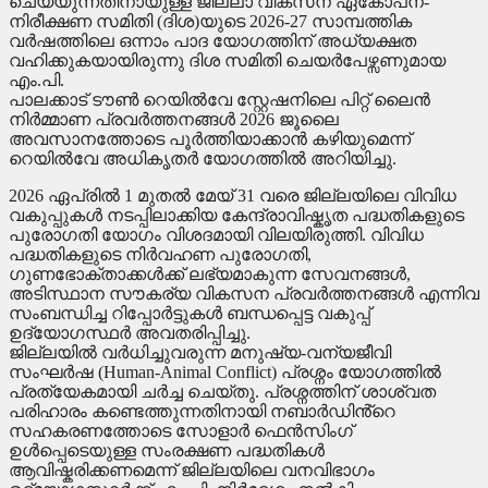
ചെയ്യുന്നതിനായുള്ള ജില്ലാ വികസന ഏകോപന-
നിരീക്ഷണ സമിതി (ദിശ)യുടെ 2026-27 സാമ്പത്തിക
വർഷത്തിലെ ഒന്നാം പാദ യോഗത്തിന് അധ്യക്ഷത
വഹിക്കുകയായിരുന്നു ദിശ സമിതി ചെയർപേഴ്സണുമായ
എം.പി.
പാലക്കാട് ടൗൺ റെയിൽവേ സ്റ്റേഷനിലെ പിറ്റ് ലൈൻ
നിർമ്മാണ പ്രവർത്തനങ്ങൾ 2026 ജൂലൈ
അവസാനത്തോടെ പൂർത്തിയാക്കാൻ കഴിയുമെന്ന്
റെയിൽവേ അധികൃതർ യോഗത്തിൽ അറിയിച്ചു.
2026 ഏപ്രിൽ 1 മുതൽ മേയ് 31 വരെ ജില്ലയിലെ വിവിധ
വകുപ്പുകൾ നടപ്പിലാക്കിയ കേന്ദ്രാവിഷ്കൃത പദ്ധതികളുടെ
പുരോഗതി യോഗം വിശദമായി വിലയിരുത്തി. വിവിധ
പദ്ധതികളുടെ നിർവഹണ പുരോഗതി,
ഗുണഭോക്താക്കൾക്ക് ലഭ്യമാകുന്ന സേവനങ്ങൾ,
അടിസ്ഥാന സൗകര്യ വികസന പ്രവർത്തനങ്ങൾ എന്നിവ
സംബന്ധിച്ച റിപ്പോർട്ടുകൾ ബന്ധപ്പെട്ട വകുപ്പ്
ഉദ്യോഗസ്ഥർ അവതരിപ്പിച്ചു.
ജില്ലയിൽ വർധിച്ചുവരുന്ന മനുഷ്യ-വന്യജീവി
സംഘർഷ (Human-Animal Conflict) പ്രശ്നം യോഗത്തിൽ
പ്രത്യേകമായി ചർച്ച ചെയ്തു. പ്രശ്നത്തിന് ശാശ്വത
പരിഹാരം കണ്ടെത്തുന്നതിനായി നബാർഡിൻ്റെ
സഹകരണത്തോടെ സോളാർ ഫെൻസിംഗ്
ഉൾപ്പെടെയുള്ള സംരക്ഷണ പദ്ധതികൾ
ആവിഷ്കരിക്കണമെന്ന് ജില്ലയിലെ വനവിഭാഗം