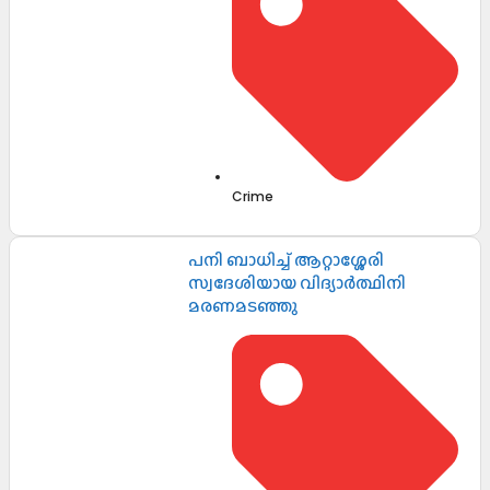
Crime
പനി ബാധിച്ച് ആറ്റാശ്ശേരി
സ്വദേശിയായ വിദ്യാർത്ഥിനി
മരണമടഞ്ഞു