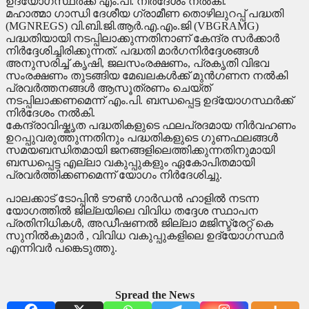
ഉദ്യോഗസ്ഥർക്ക് എം.പി. നിർദേശം നൽകി.
മഹാത്മാ ഗാന്ധി ദേശീയ ഗ്രാമീണ തൊഴിലുറപ്പ് പദ്ധതി
(MGNREGS) വി.ബി.ജി.ആർ.എ.എം.ജി (VBGRAMG)
പദ്ധതിയായി നടപ്പിലാക്കുന്നതിനാണ് കേന്ദ്ര സർക്കാർ
നിർദ്ദേശിച്ചിരിക്കുന്നത്. പദ്ധതി മാർഗനിർദ്ദേശങ്ങൾ
അനുസരിച്ച് കൃഷി, ജലസംരക്ഷണം, പ്രകൃതി വിഭവ
സംരക്ഷണം തുടങ്ങിയ മേഖലകൾക്ക് മുൻഗണന നൽകി
പ്രവർത്തനങ്ങൾ ആസൂത്രണം ചെയ്ത്
നടപ്പിലാക്കണമെന്ന് എം.പി. ബന്ധപ്പെട്ട ഉദ്യോഗസ്ഥർക്ക്
നിർദേശം നൽകി.
കേന്ദ്രാവിഷ്കൃത പദ്ധതികളുടെ ഫലപ്രദമായ നിർവഹണം
ഉറപ്പുവരുത്തുന്നതിനും പദ്ധതികളുടെ ഗുണഫലങ്ങൾ
സമയബന്ധിതമായി ജനങ്ങളിലെത്തിക്കുന്നതിനുമായി
ബന്ധപ്പെട്ട എല്ലാ വകുപ്പുകളും ഏകോപിതമായി
പ്രവർത്തിക്കണമെന്ന് യോഗം നിർദേശിച്ചു.
പാലക്കാട് ടോപ്പിൻ ടൗൺ ഗാർഡൻ ഹാളിൽ നടന്ന
യോഗത്തിൽ ജില്ലയിലെ വിവിധ തദ്ദേശ സ്ഥാപന
പ്രതിനിധികൾ, അഡീഷണൽ ജില്ലാ മജിസ്ട്രേറ്റ് കെ
സുനിൽകുമാർ , വിവിധ വകുപ്പുകളിലെ ഉദ്യോഗസ്ഥർ
എന്നിവർ പങ്കെടുത്തു.
Spread the News