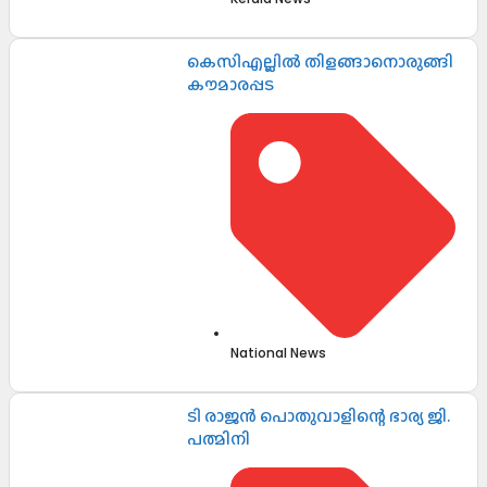
കെസിഎല്ലിൽ തിളങ്ങാനൊരുങ്ങി
കൗമാരപ്പട
National News
ടി രാജൻ പൊതുവാളിന്റെ ഭാര്യ ജി.
പത്മിനി