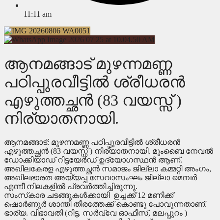
11:11 am
ആനമങ്ങാട് മുഴന്നമണ്ണ
പഠിപ്പുരവീട്ടിൽ ശ്രീധരൻ
എഴുത്തച്ഛൻ (83 വയസ്സ് )
നിര്യാതനായി.
ആനമങ്ങാട്: മുഴന്നമണ്ണ പഠിപ്പുരവീട്ടിൽ ശ്രീധരൻ
എഴുത്തച്ഛൻ (83 വയസ്സ് ) നിര്യാതനായി. മുംബൈ നേവൽ
ഡോക്കിയാഡ് റിട്ടയേർഡ് ഉദ്യോഗസ്ഥൻ ആണ്.
അഖിലകേരള എഴുത്തച്ഛൻ സമാജം ജില്ലാ കമ്മറ്റി അംഗം,
അഖിലഭാരത അയ്യപ്പ സേവാസംഘം ജില്ലാ മെമ്പർ
എന്നീ നിലകളിൽ പ്രവർത്തിച്ചിരുന്നു.
സംസ്‌കാര ചടങ്ങുകൾക്കായി ഉച്ചക്ക് 12 മണിക്ക്
ഷൊർണൂർ ശാന്തി തീരത്തേക്ക് കൊണ്ടു പോവുന്നതാണ്.
ഭാര്യ. വിഭാവതി (റിട്ട. സർവ്വേ ഓഫീസ്, മലപ്പുറം )