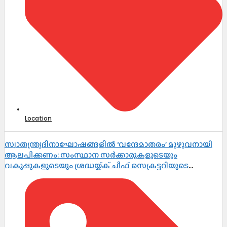
Location
സ്വാതന്ത്ര്യദിനാഘോഷങ്ങളിൽ ‘വന്ദേമാതരം’ മുഴുവനായി
ആലപിക്കണം: സംസ്ഥാന സർക്കാരുകളുടെയും
വകുപ്പുകളുടെയും ശ്രദ്ധയ്ക്ക് ചീഫ് സെക്രട്ടറിയുടെ
നിർദ്ദേശം