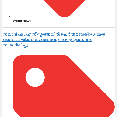
World News
സഖാവ് എം.എസ് സ്മരണയിൽ ചെർപ്പുളശേരി: 43-ാമത്
ചരമവാർഷിക ദിനാചരണവും അനുസ്മരണവും
സംഘടിപ്പിച്ചു