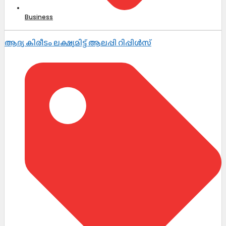
Business
ആദ്യ കിരീടം ലക്ഷ്യമിട്ട് ആലപ്പി റിപ്പിൾസ്