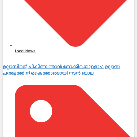
Local News
ഉല്ലാസിന്റെ ചികിത്സ ഞാൻ നോക്കിക്കൊള്ളാം’: ഉല്ലാസ്
പന്തളത്തിന് കൈത്താങ്ങായി നടൻ ബാല