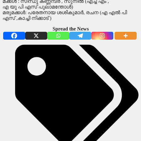
മക്കൾ : സിന്ധു കണ്ണമ്പ്ര , സുനിൽ (എച്ച് എം ,
എ യു പി എസ് പുലാമന്തോൾ)
മരുമക്കൾ: പരേതനായ ശശികുമാർ, രചന (എ എൽ പി
എസ് ,കാച്ചി നിക്കാട് )
Spread the News