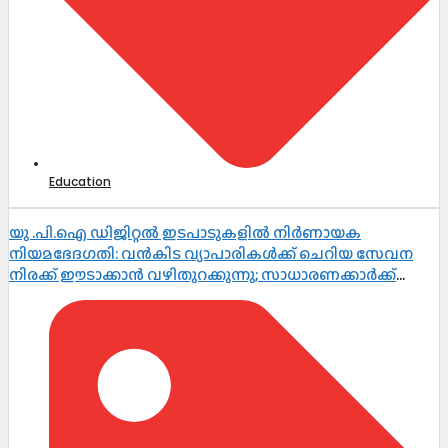
Education
യു .പി.ഐ ഡിജിറ്റൽ ഇടപാടുകളിൽ നിർണായക
നിയമഭേദഗതി: വൻകിട വ്യാപാരികൾക്ക് ചെറിയ സേവന
നിരക്ക് ഈടാക്കാൻ വഴിതുറക്കുന്നു; സാധാരണക്കാർക്ക്
പണമിടപാടുകൾ തുടർന്നും സൗജന്യം