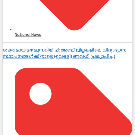
National News
ശക്തമായ മഴ മുന്നറിയിപ്പ്; അഞ്ച് ജില്ലകളിലെ വിദ്യാഭ്യാസ
സ്ഥാപനങ്ങൾക്ക് നാളെ (വെള്ളി) അവധി പ്രഖ്യാപിച്ചു