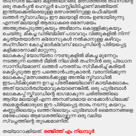
തഹ്സീൻ ജംഷീദ് കളത്തിലിറങ്ങി. മത്സരത്തിൽ തഹ്സീന്റെ
ഒരു തകർപ്പൻ ഹെഡ്ഡർ പോസ്റ്റിലിടിച്ചാണ് മടങ്ങിയത്.
ഇന്ത്യക്കെതിരെയുള്ള മത്സരത്തിനുള്ള ഒഫീഷ്യൽ
ഖത്തർ സ്ക്വാഡിലും ഈ മലയാളി താരം ഉണ്ടായിരുന്നു
എന്നത് മലയാളി ആരാധകരെ ഒരേസമയം
അത്ഭുതപ്പെടുത്തുകയും അഭിമാനം കൊള്ളിക്കുകയും
ചെയ്തു. മികച്ച ഡ്രിബ്ലിങ് പാടവവും വിങ്ങുകളിൽ നിന്ന്
കൃത്യതയാർന്ന ക്രോസുകൾ നൽകാനുള്ള കഴിവും
തഹ്സീനെ കോച്ച് മാർക്വേസ് ലോപ്പസിന്റെ പ്രിയപ്പെട്ട
കളിക്കാരനാക്കി മാറ്റുന്നു.
​ലോകകപ്പ് യോഗ്യതാ റൗണ്ടുകളിൽ മികച്ച മുന്നേറ്റം
നടത്തുന്ന ഖത്തർ ടീമിൽ നിലവിൽ തഹ്സീൻ ഒരു പ്രധാന
സാന്നിധ്യമാണ്. ഖത്തർ പൗരത്വം സ്വീകരിച്ച് കരിയർ
കെട്ടിപ്പടുത്ത ഈ പത്തൊൻപതുകാരൻ, വരാനിരിക്കുന്ന
ലോകകപ്പ് മത്സരങ്ങൾക്കുള്ള അന്തിമ സ്ക്വാഡിൽ
ഇടംപിടിക്കുമെന്ന ഉറച്ച പ്രതീക്ഷയിലാണ് കായികലോകം.
അത് യാഥാർത്ഥ്യമാവുകയാണെങ്കിൽ, ഒരു ഫുട്ബോൾ
ലോകകപ്പ് സ്ക്വാഡിന്റെ ഭാഗമാകുന്ന ചരിത്രത്തിലെ
ആദ്യ മലയാളി എന്ന അനശ്വരമായ റെക്കോർഡിലേക്ക്
തലശ്ശേരിക്കാരുടെ ഈ പ്രിയപ്പെട്ട താരം നടന്നു കയറും.
കണ്ണൂരിലെയും ഖത്തറിലെയും ഫുട്ബോൾ മൈതാനങ്ങളെ
ഒരേപോലെ ആവേശത്തിലാഴ്ത്തുന്ന ഒരു വലിയ
സ്വപ്നത്തിന്റെ തുടക്കമാണിത്.
തയ്യാറാക്കിയത്.
രഞ്ജിത്ത് എം നിലമ്പൂർ