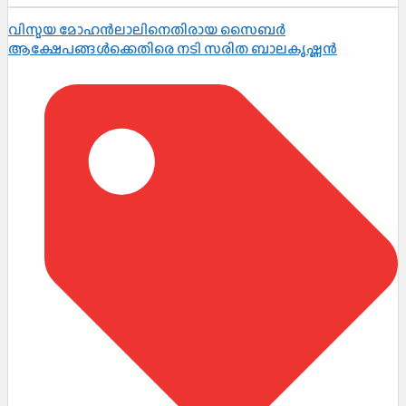
വിസ്മയ മോഹൻലാലിനെതിരായ സൈബർ
ആക്ഷേപങ്ങൾക്കെതിരെ നടി സരിത ബാലകൃഷ്ണൻ