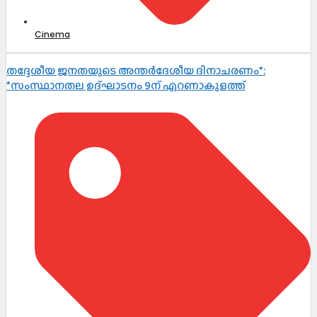
Cinema
തദ്ദേശീയ ജനതയുടെ അന്തർദേശീയ ദിനാചരണം*:
*സംസ്ഥാനതല ഉദ്ഘാടനം 9ന് എറണാകുളത്ത്