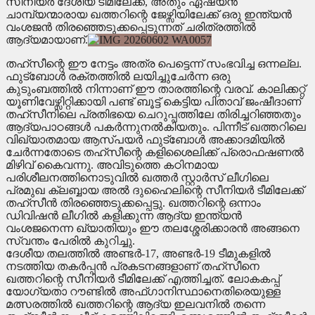
സീനിയർ ദേശീയ ടീമിലേക്ക്, അതും ഏഷ്യൻ
ചാമ്പ്യന്മാരായ ഖത്തറിന്റെ ജേഴ്സിയിലേക്ക് ഒരു ഇന്ത്യൻ
വംശജൻ തിരഞ്ഞെടുക്കപ്പെടുന്നത് ചരിത്രത്തിൽ
ആദ്യമായാണ്.
​തഹ്സീന്റെ ഈ നേട്ടം അത്ര പെട്ടെന്ന് സംഭവിച്ച ഒന്നല്ല.
ഫുട്ബോൾ രക്തത്തിൽ ലയിച്ചുചേർന്ന ഒരു
കുടുംബത്തിൽ നിന്നാണ് ഈ താരത്തിന്റെ വരവ്. കാലിക്കറ്റ്
യൂണിവേഴ്സിറ്റിക്കായി പണ്ട് ബൂട്ട് കെട്ടിയ പിതാവ് ജംഷീദാണ്
തഹ്സീനിലെ പ്രതിഭയെ ചെറുപ്പത്തിലേ തിരിച്ചറിഞ്ഞതും
ആദ്യപാഠങ്ങൾ പകർന്നുനൽകിയതും. പിന്നീട് ഖത്തറിലെ
വിഖ്യാതമായ ആസ്പയർ ഫുട്ബോൾ അക്കാദമിയിൽ
ചേർന്നതോടെ തഹ്സീന്റെ കളിശൈലിക്ക് പ്രൊഫഷണൽ
മിഴിവ് കൈവന്നു. അവിടുത്തെ കഠിനമായ
പരിശീലനത്തിനൊടുവിൽ ഖത്തർ സ്റ്റാർസ് ലീഗിലെ
പ്രമുഖ ക്ലബ്ബായ അൽ ദുഹൈലിന്റെ സീനിയർ ടീമിലേക്ക്
തഹ്സീൻ തിരഞ്ഞെടുക്കപ്പെട്ടു. ഖത്തറിന്റെ ഒന്നാം
ഡിവിഷൻ ലീഗിൽ കളിക്കുന്ന ആദ്യ ഇന്ത്യൻ
വംശജനെന്ന ഖ്യാതിയും ഈ തലശ്ശേരിക്കാരൻ അങ്ങനെ
സ്വന്തം പേരിൽ കുറിച്ചു.
​ദേശീയ തലത്തിൽ അണ്ടർ-17, അണ്ടർ-19 ടീമുകളിൽ
നടത്തിയ തകർപ്പൻ പ്രകടനങ്ങളാണ് തഹ്സീനെ
ഖത്തറിന്റെ സീനിയർ ടീമിലേക്ക് എത്തിച്ചത്. ലോകകപ്പ്
യോഗ്യതാ റൗണ്ടിൽ അഫ്ഗാനിസ്ഥാനെതിരെയുള്ള
മത്സരത്തിൽ ഖത്തറിന്റെ ആദ്യ ഇലവനിൽ തന്നെ