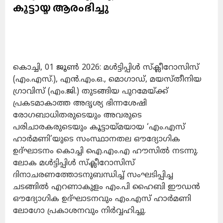
കൂട്ടായ്മ ആരംഭിച്ചു
കൊച്ചി, 01 ജൂൺ 2026: മൾട്ടിപ്പിൾ സ്ക്ലീറോസിസ്
(എം.എസ്.), എൻ.എം.ഒ., മൊഗാഡ്, മയസ്തീനിയ
ഗ്രാവിസ് (എം.ജി.) തുടങ്ങിയ പുറമേയ്ക്ക്
പ്രകടമാകാത്ത അദൃശ്യ ഭിന്നശേഷി
രോഗബാധിതരുടെയും അവരുടെ
പരിചാരകരുടെയും കൂട്ടായ്മയായ ‘എം.എസ്
ഹാർമണി’യുടെ സംസ്ഥാനതല ഔദ്യോഗിക
ഉദ്ഘാടനം കൊച്ചി ഐ.എം.എ ഹൗസിൽ നടന്നു.
ലോക മൾട്ടിപ്പിൾ സ്ക്ലീറോസിസ്
ദിനാചരണത്തോടനുബന്ധിച്ച് സംഘടിപ്പിച്ച
ചടങ്ങിൽ എറണാകുളം എം.പി ഹൈബി ഈഡൻ
ഔദ്യോഗിക ഉദ്ഘാടനവും എം.എസ് ഹാർമണി
ലോഗോ പ്രകാശനവും നിർവ്വഹിച്ചു.