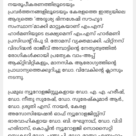
നയരൂപീകരണത്തിലൂടെയും
പ്രവർത്തനങ്ങളിലൂടെയും കേരളത്തെ ഇന്ത്യയിലെ
ആദ്യത്തെ ‘അദൃശ്യ ഭിന്നശേഷി സൗഹൃദ
സംസ്ഥാന’മാക്കി മാറ്റുകയാണ് എം.എസ്
ഹാർമണിയുടെ ലക്ഷ്യമെന്ന് എം.എസ് ഹാർമണി
പ്രസിഡന്റ് ദിപു ടി. തോമസ് വ്യക്തമാക്കി. ഫിറ്റ്‌നസ്
വിദഗ്ദ്ധൻ രാജീവ് അമ്പാട്ടിന്റെ നേതൃത്വത്തിൽ
രോഗികൾക്കായി പ്രത്യേക വാം-അപ്പ്
ആക്റ്റിവിറ്റികളും, മാനസിക ആരോഗ്യത്തിന്റെ
പ്രാധാന്യത്തെക്കുറിച്ചു ഡോ. വിവേകിന്റെ ക്ലാസും
നടന്നു.
പ്രമുഖ ന്യൂറോളജിസ്റ്റുകളായ ഡോ. എ. എ. ഹരീഷ്,
ഡോ. നീതു സുരേഷ്, ഡോ. സുരേഷ്‌കുമാർ ആർ.,
ഡോ. ശ്രുതി എസ്. നായർ, കേരള
അസോസിയേഷൻ ഓഫ് ന്യൂറോളജിസ്റ്റ്സ്
ഭാരവാഹികളായ ഡോ. ബി. രഘുനാഥ്, ഡോ. വി.ടി
ഹരിദാസ്, കൊച്ചിൻ ന്യൂറോളജി സൊസൈറ്റി
സെക്രട്ടറി ഡോ. ചന്തു പി, ഡോ. മാത്യു എബ്രഹാം