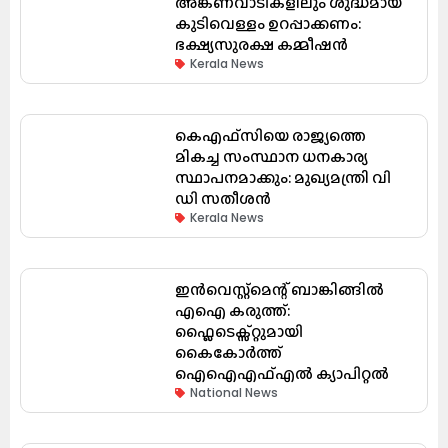
അങ്കണവാടികളിലും ശുദ്ധമായ
കുടിവെള്ളം ഉറപ്പാക്കണം:
ഭക്ഷ്യസുരക്ഷ കമ്മീഷൻ
Kerala News
കെഎഫ്‌സിയെ രാജ്യത്തെ
മികച്ച സംസ്ഥാന ധനകാര്യ
സ്ഥാപനമാക്കും: മുഖ്യമന്ത്രി വി
ഡി സതീശൻ
Kerala News
ഇൻവെസ്റ്റ്മെന്റ് ബാങ്കിങ്ങിൽ
എഐ കരുത്ത്:
ഫ്ലൈടെക്സ്റ്റുമായി
കൈകോർത്ത്
ഐഐഎഫ്എൽ ക്യാപിറ്റൽ
National News