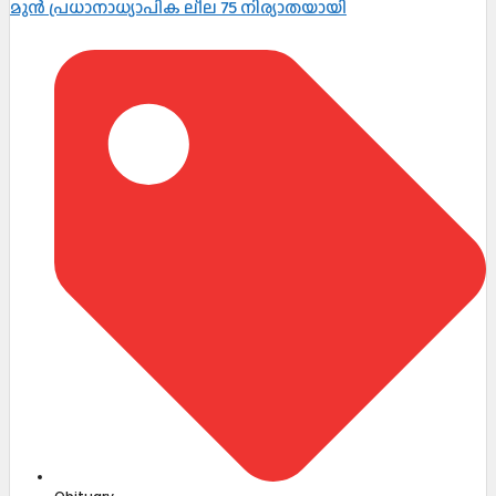
മുൻ പ്രധാനാധ്യാപിക ലീല 75 നിര്യാതയായി