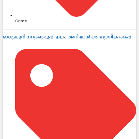
Crime
ഭാഗ്യക്കുറി നറുക്കെടുപ്പ് ഫലം അറിയാൻ ഔദ്യോഗിക ആപ്പ്