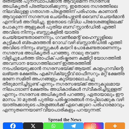
രീതിയിൽ പുനസ്ഥാപിക്കാൻ ആവുമെന്ന് നഗരസഭ
അധികൃതർ പ്രത്യാശിക്കുന്നു. ഇതോടെ നഗരത്തിലെ
നിലവിലുള്ള ഗതാഗത പ്രശ്നത്തിന് പരിഹാരം കാണാൻ
ആവുമെന്ന് നഗരസഭ ചെയർപേഴ്സൺ വൈസ് ചെയർമാൻ
എന്നിവർ അറിയിച്ചു. ഇതോടെ വിവിധ പ്രദേശങ്ങളിലേക്ക്
പോകുന്ന ആളുകൾ പുതിയ ബസ് സ്റ്റാൻഡിൽ എത്തി
അവിടെ നിന്നും ബസ്സുകളിൽ യാത്ര
ചെയ്യേണ്ടതാണെന്നും,
ഗവൺമെന്റ് ഹൈസ്കൂളിലെ
കുട്ടികൾ ബ്രഹ്മദത്തൻ റോഡ് വഴി ബസ്റ്റാൻഡിൽ എത്തി
അവിടെ നിന്നും ബസ്സുകൾ കയറി പോകേണ്ടതാണെന്നും
നഗരസഭ അധികൃതർ പറഞ്ഞു. നാലു തവണ
വിളിച്ചുചേർത്ത ട്രാഫിക് പരിഷ്കരണ കമ്മിറ്റി യോഗത്തിൽ
അവസാന യോഗത്തിലാണ് ഇത്തരത്തിൽ
നടപടിയെടുക്കാൻ നഗരസഭയ്ക്ക് ആയത്. കാളപ്പറമ്പിന്റെ
ലഭ്യത ക്ഷേത്രം എക്സിക്യൂട്ടീവ് ഓഫീസറും മറ്റ് ക്ഷേത്ര
ഭരണ സമിതി അംഗങ്ങളും കൂടിയാലോചിച്ചു
തീരുമാനിച്ചിട്ടുണ്ട് എന്നും നഗരസഭയ്ക്ക് അനുകൂലമായ
നിലപാടാണ് ക്ഷേത്രം അധികാരികൾ സ്വീകരിച്ചിട്ടുള്ളത്
എന്നും നഗരസഭ അധികൃതർ പറഞ്ഞു. ഏതായാലും ഈ
മാസം 30 മുതൽ പുതിയ പരിഷ്കാരങ്ങൾ നടപ്പിലാക്കുക വഴി
യാത്രക്കാരുടെ പ്രശ്നങ്ങൾക്ക് ഏറെക്കുറെ പരിഹാരമാവും
എന്നുതന്നെയാണ് വ്യാപാരികളും പറയുന്നത്.
Spread the News