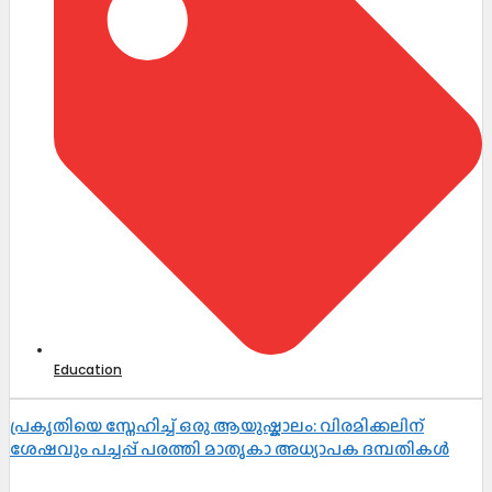
Education
പ്രകൃതിയെ സ്നേഹിച്ച് ഒരു ആയുഷ്കാലം: വിരമിക്കലിന്
ശേഷവും പച്ചപ്പ് പരത്തി മാതൃകാ അധ്യാപക ദമ്പതികൾ