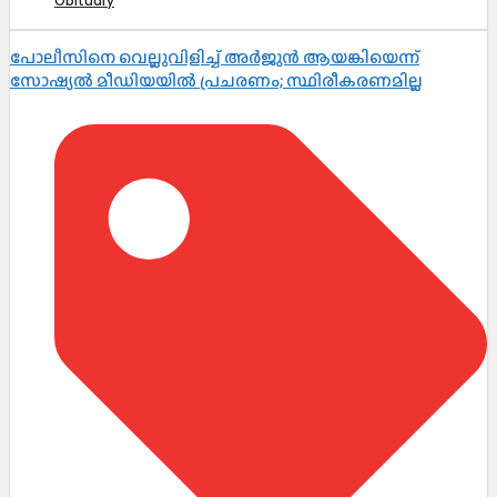
Obituary
പോലീസിനെ വെല്ലുവിളിച്ച് അർജുൻ ആയങ്കിയെന്ന്
സോഷ്യൽ മീഡിയയിൽ പ്രചരണം; സ്ഥിരീകരണമില്ല