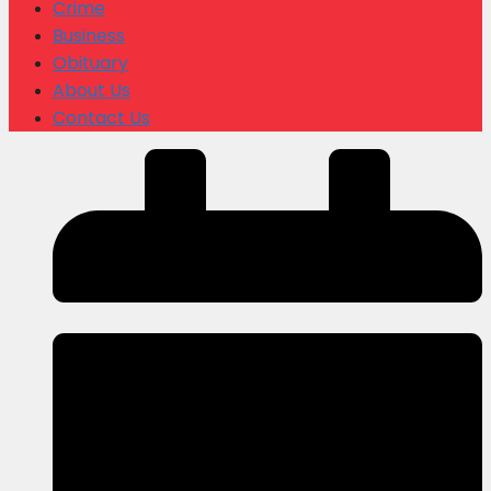
Crime
Business
Obituary
About Us
Contact Us