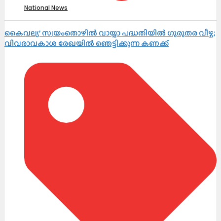
National News
കൈവല്യ’ സ്വയംതൊഴിൽ വായ്പാ പദ്ധതിയിൽ ഗുരുതര വീഴ്ച;
വിവരാവകാശ രേഖയിൽ ഞെട്ടിക്കുന്ന കണക്ക്