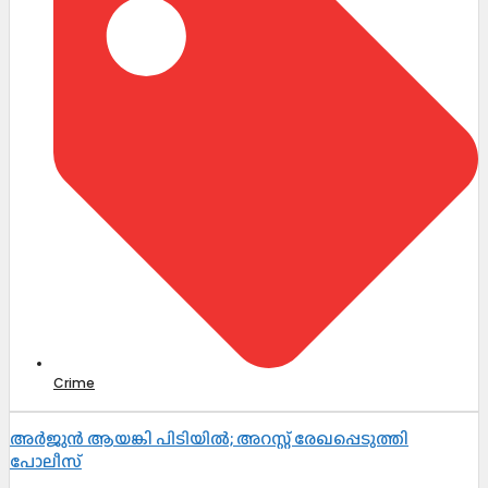
Crime
അർജുൻ ആയങ്കി പിടിയിൽ; അറസ്റ്റ് രേഖപ്പെടുത്തി
പോലീസ്