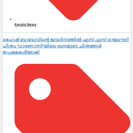
Kerala News
മഹേഷ് ബാബുവിന്റെ ജന്മദിനത്തിൽ എസ് എസ് രാജമൗലി
ചിത്രം ‘വാരണാസി’യിലെ രുദ്രയുടെ ചിത്രങ്ങൾ
പ്രേക്ഷകരിലേക്ക്