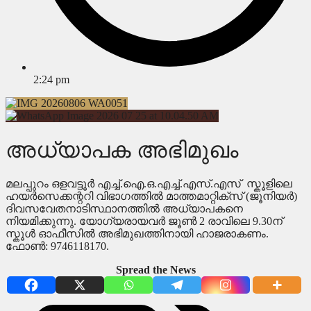
2:24 pm
അധ്യാപക അഭിമുഖം
മലപ്പുറം ഒളവട്ടൂർ എച്ച്.ഐ.ഒ.എച്ച്.എസ്.എസ് സ്കൂളിലെ
ഹയർസെക്കന്ററി വിഭാഗത്തിൽ മാത്തമാറ്റിക്സ് (ജൂനിയർ)
ദിവസവേതനാടിസ്ഥാനത്തിൽ അധ്യാപകനെ
നിയമിക്കുന്നു. യോഗ്യരായവർ ജൂൺ 2 രാവിലെ 9.30ന്
സ്കൂൾ ഓഫീസിൽ അഭിമുഖത്തിനായി ഹാജരാകണം.
ഫോൺ: 9746118170.
Spread the News