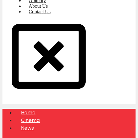
Obituary
About Us
Contact Us
Home
Cinema
News