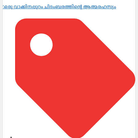
’.ഒരു വാക്കിനപ്പുറം ചിദംബരത്തിന്റെ ആത്മരഹസ്യം