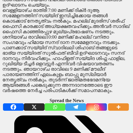
ഉദ്ഘാടനം ചെയ്യും.
വെള്ളിയാഴ്ച രാത്രി 7:00 മണിക്ക് ദിക്ർ ദുആ
സമ്മേളനത്തിന് സയ്യിദ് ഇമ്പിച്ചിക്കോയ തങ്ങൾ
കൊടക്കാട് നേതൃത്വം നൽകും. മഹല്ല് മുദരിസ് ശരീഫ്
ഫൈസി കാരക്കാട് അധ്യക്ഷതവഹിക്കും.അൻവർ സാദിഖ്
ഫൈസി കാഞ്ഞിരപ്പുഴ മുഖ്യപ്രഭാഷണം നടത്തും.
ശനിയാഴ്ച രാവിലെ10:00 മണിക്ക് മഹല്ല് വനിതാ
സംഗമവും ഹിമായ സനദ് ദാന സമേമളനവും നടക്കും.
പാണക്കാട് സയ്യിദ് സ്വാദിഖലി ശിഹാബ് തങ്ങളുടെ
ഭാര്യ സയ്യിദത് സുൽഫത് ബീവി ഉദ്ഘാടനവും സനദ്
ദാനവും നിർവഹിക്കും. ഹാഫിളത് സയ്യിദ ശിഫ്ന ഫാളില,
റുഖിയ്യ ടീച്ചർ ഒളവട്ടൂർ എന്നിവർ വിഷയാവതരണം
നടത്തും. ഞായറാഴ്ച രാവിലെ 9 മണിക്ക് മൗലീദ്
പാരായണത്തിന് ഏലംകുളം ബാപ്പു മുസ്ലിയാർ
നേതൃത്വം നൽകും. തുടർന്ന് ജാതിമതഭേദമന്യേ
ആയിരങ്ങൾ പങ്കെടുക്കുന്ന അന്നദാനത്തോടെ ഈ
വർഷത്തെ നേർച്ച പരിപാടികൾക്ക് സമാപനമാകും.
Spread the News