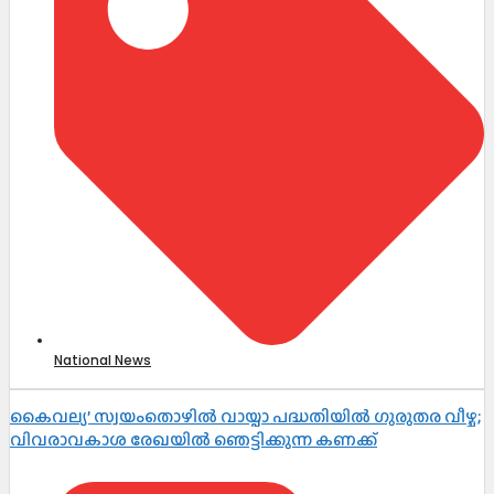
National News
കൈവല്യ’ സ്വയംതൊഴിൽ വായ്പാ പദ്ധതിയിൽ ഗുരുതര വീഴ്ച;
വിവരാവകാശ രേഖയിൽ ഞെട്ടിക്കുന്ന കണക്ക്