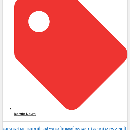
Kerala News
മഹേഷ് ബാബുവിന്റെ ജന്മദിനത്തിൽ എസ് എസ് രാജമൗലി