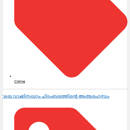
Crime
’.ഒരു വാക്കിനപ്പുറം ചിദംബരത്തിന്റെ ആത്മരഹസ്യം