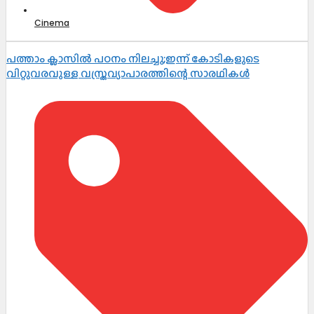
Cinema
പത്താം ക്ലാസിൽ പഠനം നിലച്ചു;ഇന്ന് കോടികളുടെ
വിറ്റുവരവുള്ള വസ്ത്രവ്യാപാരത്തിന്റെ സാരഥികൾ