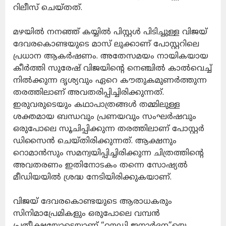
റിലീസ്‌ ചെയ്തത്.
മഴയിൽ നനഞ്ഞ് കയ്യിൽ പിസ്റ്റൾ പിടിച്ചുള്ള വിജയ്
ദേവരകൊണ്ടയുടെ മാസ് ലുക്കാണ് പോസ്റ്ററിലെ
പ്രധാന ആകർഷണം. അതേസമയം നായികയായ
കീർത്തി സുരേഷ് വിജയിന്റെ നെഞ്ചിൽ കാൽവെച്ച്
നിൽക്കുന്ന ദൃശ്യവും ഏറെ കൗതുകമുണർത്തുന്ന
തരത്തിലാണ് അവതരിപ്പിച്ചിരിക്കുന്നത്.
ഇരുവരുടെയും കഥാപാത്രങ്ങൾ തമ്മിലുള്ള
ശക്തമായ ബന്ധവും പ്രണയവും സംഘർഷവും
ഒരുപോലെ സൂചിപ്പിക്കുന്ന തരത്തിലാണ് പോസ്റ്റർ
ഡിസൈൻ ചെയ്തിരിക്കുന്നത്. ആക്ഷനും
റൊമാൻസും സമന്വയിപ്പിച്ചിരിക്കുന്ന ചിത്രത്തിന്റെ
അവതരണം ഇതിനോടകം തന്നെ സോഷ്യൽ
മീഡിയയിൽ ശ്രദ്ധ നേടിയിരിക്കുകയാണ്.
വിജയ് ദേവരകൊണ്ടയുടെ ആരാധകരും
സിനിമാപ്രേമികളും ഒരുപോലെ വമ്പൻ
പ്രതീക്ഷയോടെയാണ് “റൗഡി ജനാർദ്ദന”യെ