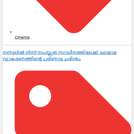
Cinema
നന്നൂലിൽ നിന്ന് സംസ്കൃത സ്വാധീനത്തിലേക്ക്; മലയാള
വ്യാകരണത്തിന്റെ പരിണാമ ചരിത്രം