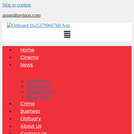
Skip to content
anugrahavision.com
Home
Cinema
News
Local News
Kerala News
National News
World News
Crime
Business
Obituary
About Us
Contact Us