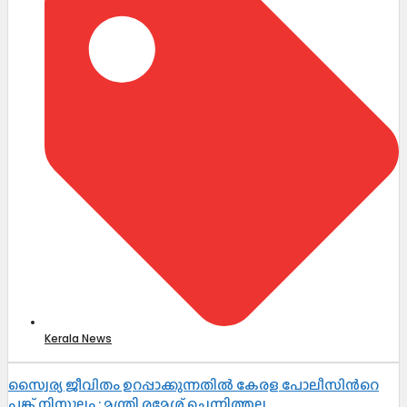
Kerala News
സ്വൈര്യ ജീവിതം ഉറപ്പാക്കുന്നതില്‍ കേരള പോലീസിന്‍റെ
പങ്ക് നിസ്തുലം : മന്ത്രി രമേശ് ചെന്നിത്തല