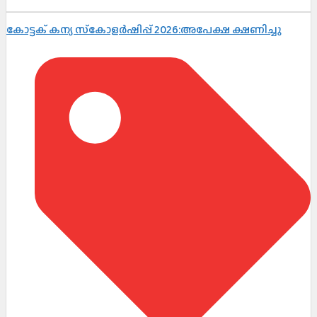
കോട്ടക് കന്യ സ്‌കോളർഷിപ്പ് 2026:അപേക്ഷ ക്ഷണിച്ചു