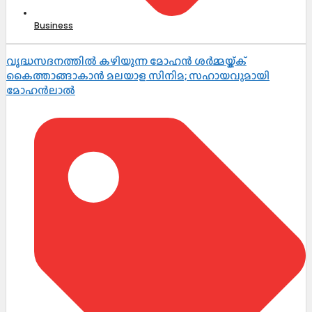
Business
വൃദ്ധസദനത്തിൽ കഴിയുന്ന മോഹൻ ശർമ്മയ്ക്ക്
കൈത്താങ്ങാകാൻ മലയാള സിനിമ; സഹായവുമായി
മോഹൻലാൽ