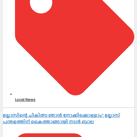
Local News
ഉല്ലാസിന്റെ ചികിത്സ ഞാൻ നോക്കിക്കൊള്ളാം’: ഉല്ലാസ്
പന്തളത്തിന് കൈത്താങ്ങായി നടൻ ബാല