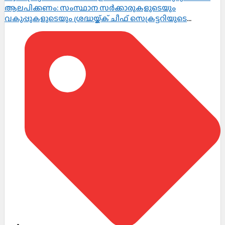
ആലപിക്കണം: സംസ്ഥാന സർക്കാരുകളുടെയും
വകുപ്പുകളുടെയും ശ്രദ്ധയ്ക്ക് ചീഫ് സെക്രട്ടറിയുടെ
നിർദ്ദേശം