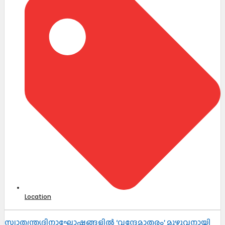
Location
സ്വാതന്ത്ര്യദിനാഘോഷങ്ങളിൽ ‘വന്ദേമാതരം’ മുഴുവനായി