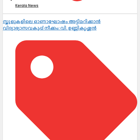
Kerala News
സ്കൂളുകളിലെ ഓണാഘോഷം അട്ടിമറിക്കാൻ
വിദ്യാഭ്യാസവകുപ്പ് നീക്കം: വി. ഉണ്ണികൃഷ്ണൻ