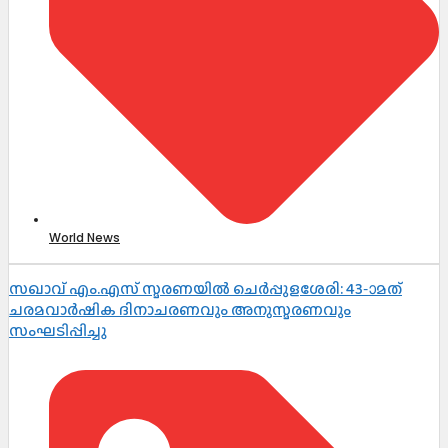
World News
സഖാവ് എം.എസ് സ്മരണയിൽ ചെർപ്പുളശേരി: 43-ാമത്
ചരമവാർഷിക ദിനാചരണവും അനുസ്മരണവും
സംഘടിപ്പിച്ചു