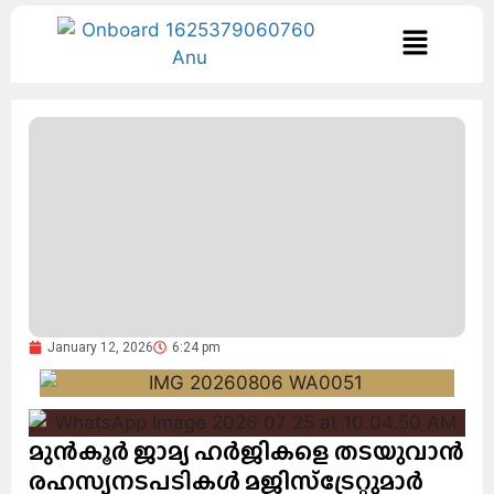
January 12, 2026
6:24 pm
മുൻകൂർ ജാമ്യ ഹർജികളെ തടയുവാൻ
രഹസ്യനടപടികൾ മജിസ്ട്രേറ്റുമാർ