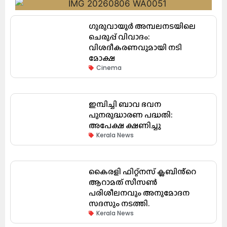
ഗുരുവായൂർ അമ്പലനടയിലെ
ചെരുപ്പ് വിവാദം:
വിശദീകരണവുമായി നടി
മോക്ഷ
Cinema
ഇമ്പിച്ചി ബാവ ഭവന
പുനരുദ്ധാരണ പദ്ധതി:
അപേക്ഷ ക്ഷണിച്ചു
Kerala News
കൈരളി ഫിറ്റ്നസ് ക്ലബിൻ്റെ
ആറാമത് സീസൺ
പരിശീലനവും അനുമോദന
സദസും നടത്തി.
Kerala News