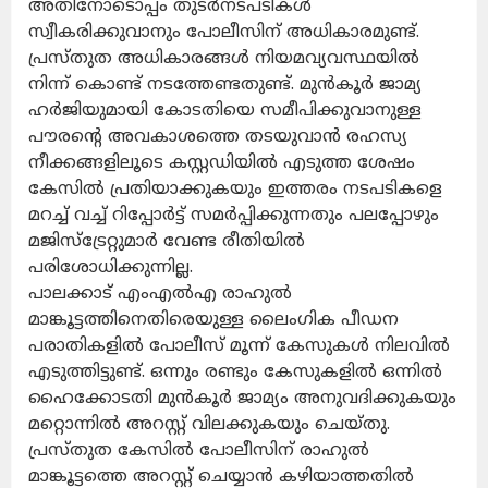
അതിനോടൊപ്പം തുടർനടപടികൾ
സ്വീകരിക്കുവാനും പോലീസിന് അധികാരമുണ്ട്.
പ്രസ്തുത അധികാരങ്ങൾ നിയമവ്യവസ്ഥയിൽ
നിന്ന് കൊണ്ട് നടത്തേണ്ടതുണ്ട്. മുൻകൂർ ജാമ്യ
ഹർജിയുമായി കോടതിയെ സമീപിക്കുവാനുള്ള
പൗരൻ്റെ അവകാശത്തെ തടയുവാൻ രഹസ്യ
നീക്കങ്ങളിലൂടെ കസ്റ്റഡിയിൽ എടുത്ത ശേഷം
കേസിൽ പ്രതിയാക്കുകയും ഇത്തരം നടപടികളെ
മറച്ച് വച്ച് റിപ്പോർട്ട് സമർപ്പിക്കുന്നതും പലപ്പോഴും
മജിസ്ട്രേറ്റുമാർ വേണ്ട രീതിയിൽ
പരിശോധിക്കുന്നില്ല.
പാലക്കാട് എംഎൽഎ രാഹുൽ
മാങ്കൂട്ടത്തിനെതിരെയുള്ള ലൈംഗിക പീഡന
പരാതികളിൽ പോലീസ് മൂന്ന് കേസുകൾ നിലവിൽ
എടുത്തിട്ടുണ്ട്. ഒന്നും രണ്ടും കേസുകളിൽ ഒന്നിൽ
ഹൈക്കോടതി മുൻകൂർ ജാമ്യം അനുവദിക്കുകയും
മറ്റൊന്നിൽ അറസ്റ്റ് വിലക്കുകയും ചെയ്തു.
പ്രസ്തുത കേസിൽ പോലീസിന് രാഹുൽ
മാങ്കൂട്ടത്തെ അറസ്റ്റ് ചെയ്യാൻ കഴിയാത്തതിൽ