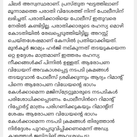
ചിലർ അസ്വസ്ഥരാണ്. പ്രസ്തുത ഘട്ടത്തിലാണ്
മൂന്നാമത്തെ പരാതി വിദേശത്ത് നിന്ന് പോലീസിന്
ലഭിച്ചത്. പരാതിക്കാരിയെ പോലീസ് ഇതുവരെ
നേരിൽ കണ്ടിട്ടില്ല. പരാതിക്കാരുടെ രഹസ്യ മൊഴി
കോടതിയിൽ രേഖപ്പെടുത്തിയിട്ടില്ല. അറസ്റ്റ്
ചെയ്തശേഷമാണ് കേസിൽ പ്രതിയാക്കിയത്.
മുൻകൂർ ജാമ്യം ഹർജി നല്കുന്നത് തടയുകയെന്ന
ഒറ്റ ഉദ്ദേശം മാത്രമാണ് ഇത്തരം രഹസ്യ
നീക്കങ്ങൾക്ക് പിന്നിൽ ഉള്ളത്. ആരോപണ
വിധേയന് അവകാശപ്പെട്ട നടപടി ക്രമങ്ങൾ
തടയുവാൻ പോലീസ് ശ്രമിക്കുന്നും ആദ്യം റിമാൻ്റ്
പിന്നെ ആരോപണ വിധേയൻ്റെ ഭാഗം
കേൾക്കാമെന്ന മജിസ്ട്രേറ്റുമാരുടെ നടപടികൾ
പരിശോധിക്കപ്പെടണം. പോലീസിൻറെ റിമാൻ്റ്
റിപ്പോർട്ട് മാത്രം പരിഗണിക്കുകയും റിമാൻ്റിന്
ശേഷം ആരോപണ വിധേയന്റെ ഭാഗം
കേൾക്കാമെന്ന നടപടി ക്രമങ്ങൾ തിരുത്താൻ
നിർദ്ദേശം പുറപ്പെടുവിപ്പിക്കണമെന്ന് അഡ്വ.
കുളത്തൂർ ജയ്‌സിങ് ആവശ്യപ്പെട്ടു.