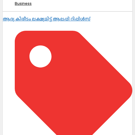
Business
ആദ്യ കിരീടം ലക്ഷ്യമിട്ട് ആലപ്പി റിപ്പിൾസ്