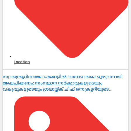
Location
സ്വാതന്ത്ര്യദിനാഘോഷങ്ങളിൽ ‘വന്ദേമാതരം’ മുഴുവനായി
ആലപിക്കണം: സംസ്ഥാന സർക്കാരുകളുടെയും
വകുപ്പുകളുടെയും ശ്രദ്ധയ്ക്ക് ചീഫ് സെക്രട്ടറിയുടെ
നിർദ്ദേശം