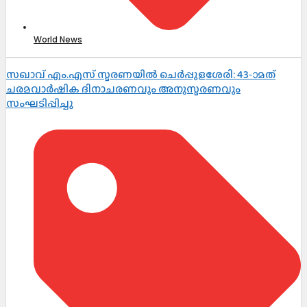
World News
സഖാവ് എം.എസ് സ്മരണയിൽ ചെർപ്പുളശേരി: 43-ാമത്
ചരമവാർഷിക ദിനാചരണവും അനുസ്മരണവും
സംഘടിപ്പിച്ചു