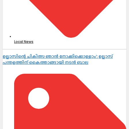
Local News
ഉല്ലാസിന്റെ ചികിത്സ ഞാൻ നോക്കിക്കൊള്ളാം’: ഉല്ലാസ്
പന്തളത്തിന് കൈത്താങ്ങായി നടൻ ബാല