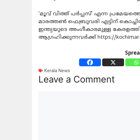
‘മൂവ് വിത്ത് പർപ്പസ്’ എന്ന പ്രമേയത
മാരത്തൺ ഫെബ്രുവരി എട്ടിന് കൊച്ച
ഇന്ത്യയുടെ അംഗീകാരമുള്ള കേരളത്
ആഗ്രഹിക്കുന്നവർക്ക് https://kochimara
Spre
Kerala News
Leave a Comment