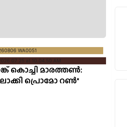
് കൊച്ചി മാരത്തൺ:
ാക്കി പ്രൊമോ റൺ*