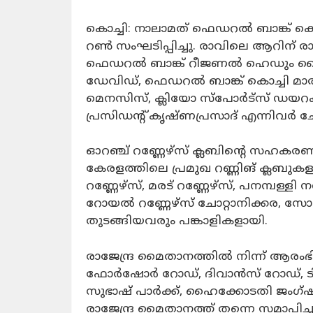
കൊച്ചി: നാലാമത് ഫെഡറൽ ബാങ്ക് കൊ
റൺ സംഘടിപ്പിച്ചു. രാവിലെ ആറിന് രാ
ഫെഡറൽ ബാങ്ക് റീജണൽ ഹെഡും വൈസ
ഡേവിഡ്, ഫെഡറൽ ബാങ്ക് കൊച്ചി മാര
മെനസിസ്, ക്ലിയോ സ്പോർട്സ് ഡയറക്
പ്രസിഡന്റ് കൃഷ്ണപ്രസാദ് എന്നിവർ ചേ
ഓറഞ്ച് റണ്ണേഴ്സ് ക്ലബിൻ്റെ സഹകര
കേരളത്തിലെ പ്രമുഖ റണ്ണിങ് ക്ലബുകളാ
റണ്ണേഴ്സ്, മരട് റണ്ണേഴ്സ്, പനമ്പള്ളി 
റോയൽ റണ്ണേഴ്‌സ് ചോറ്റാനിക്കര, സോൾ
തുടങ്ങിയവരും പങ്കാളികളായി.
രാജേന്ദ്ര മൈതാനത്തിൽ നിന്ന് ആരംഭ
ഫോർഷോർ റോഡ്, ദിവാൻസ്‌ റോഡ്, ടി
സുഭാഷ് പാർക്ക്, ഹൈക്കോടതി ജംഗ്ഷൻ
രാജേന്ദ്ര മൈതാനത്ത് തന്നെ സമാപിച്ച