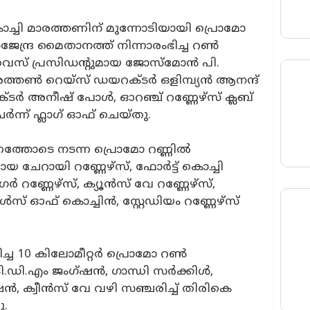
ച്ചി മാരത്തണിന് മുന്നോടിയായി പ്രൊമോ
ജേന്ദ്ര മൈതാനത്ത് നിന്നാരംഭിച്ച റൺ
് പ്രസിഡന്റുമായ ജോസ്‌മോൻ പി.
ത്തൺ റെയ്സ് ഡയറക്ടർ ഒളിമ്പ്യൻ ആനന്ദ്
ടർ അനീഷ് പോൾ, ഓറഞ്ച് റണ്ണേഴ്സ് ക്ലബ്
ർന്ന് ഫ്ലാഗ് ഓഫ് ചെയ്തു.
ണത്തോടെ നടന്ന പ്രൊമോ റണ്ണിൽ
യ ചേറായി റണ്ണേഴ്സ്, ഫോർട്ട് കൊച്ചി
നഗർ റണ്ണേഴ്സ്, ക്യൂൻസ് വേ റണ്ണേഴ്സ്,
സ് ഓഫ് കൊച്ചിൻ, സ്റ്റേഡിയം റണ്ണേഴ്സ്
ിച്ച 10 കിലോമീറ്റർ പ്രൊമോ റൺ
.ഡി.എം ജംഗ്ഷൻ, ഗാന്ധി സർക്കിൾ,
, ക്വീൻസ് വേ വഴി സഞ്ചരിച്ച് തിരികെ
ു.