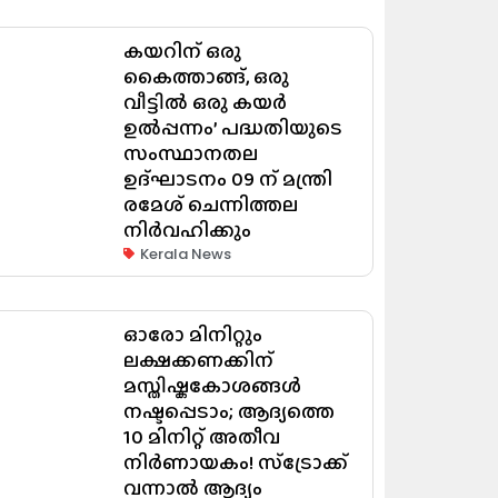
കയറിന് ഒരു
കൈത്താങ്ങ്, ഒരു
വീട്ടിൽ ഒരു കയർ
ഉൽപ്പന്നം’ പദ്ധതിയുടെ
സംസ്ഥാനതല
ഉദ്ഘാടനം 09 ന് മന്ത്രി
രമേശ് ചെന്നിത്തല
നിർവഹിക്കും
Kerala News
ഓരോ മിനിറ്റും
ലക്ഷക്കണക്കിന്
മസ്തിഷ്കകോശങ്ങൾ
നഷ്ടപ്പെടാം; ആദ്യത്തെ
10 മിനിറ്റ് അതീവ
നിർണായകം! സ്ട്രോക്ക്
വന്നാൽ ആദ്യം