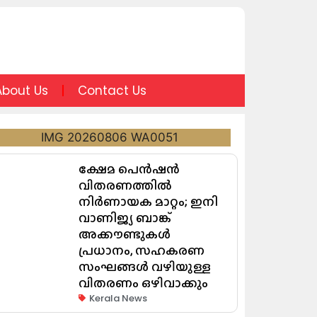
About Us
Contact Us
ക്ഷേമ പെൻഷൻ
വിതരണത്തിൽ
നിർണായക മാറ്റം; ഇനി
വാണിജ്യ ബാങ്ക്
അക്കൗണ്ടുകൾ
പ്രധാനം, സഹകരണ
സംഘങ്ങൾ വഴിയുള്ള
വിതരണം ഒഴിവാക്കും
Kerala News