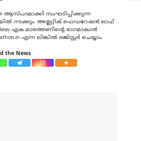
്തെ ആസ്പദമാക്കി സംഘടിപ്പിക്കുന്ന
ിയിൽ നടക്കും. അത്ലറ്റിക് ഫെഡറേഷൻ ഓഫ്
തിലെ ഏക മാരത്തണിൻ്റെ ഭാഗമാകാൻ
thon.in എന്ന ലിങ്കിൽ രജിസ്റ്റർ ചെയ്യാം.
ad the News