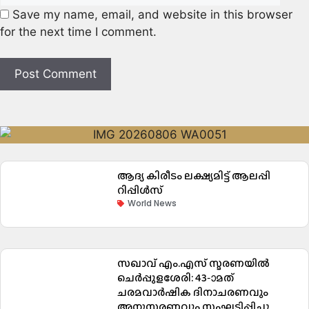
Save my name, email, and website in this browser
for the next time I comment.
ആദ്യ കിരീടം ലക്ഷ്യമിട്ട് ആലപ്പി
റിപ്പിൾസ്
World News
സഖാവ് എം.എസ് സ്മരണയിൽ
ചെർപ്പുളശേരി: 43-ാമത്
ചരമവാർഷിക ദിനാചരണവും
അനുസ്മരണവും സംഘടിപ്പിച്ചു