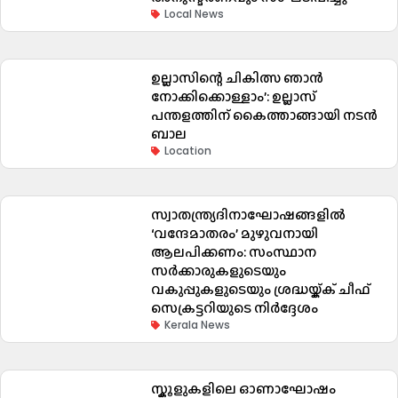
Local News
ഉല്ലാസിന്റെ ചികിത്സ ഞാൻ
നോക്കിക്കൊള്ളാം’: ഉല്ലാസ്
പന്തളത്തിന് കൈത്താങ്ങായി നടൻ
ബാല
Location
സ്വാതന്ത്ര്യദിനാഘോഷങ്ങളിൽ
‘വന്ദേമാതരം’ മുഴുവനായി
ആലപിക്കണം: സംസ്ഥാന
സർക്കാരുകളുടെയും
വകുപ്പുകളുടെയും ശ്രദ്ധയ്ക്ക് ചീഫ്
സെക്രട്ടറിയുടെ നിർദ്ദേശം
Kerala News
സ്കൂളുകളിലെ ഓണാഘോഷം