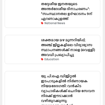
തദ്ദേശീയ ജനതയുടെ
അന്തർദേശീയ ദിനാചരണം*:
*സംസ്ഥാനതല ഉദ്ഘാടനം 9ന്
എറണാകുളത്ത്
National News
ശക്തമായ മഴ മുന്നറിയിപ്പ്;
അഞ്ച് ജില്ലകളിലെ വിദ്യാഭ്യാസ
സ്ഥാപനങ്ങൾക്ക് നാളെ (വെള്ളി)
അവധി പ്രഖ്യാപിച്ചു
Education
യു .പി.ഐ ഡിജിറ്റൽ
ഇടപാടുകളിൽ നിർണായക
നിയമഭേദഗതി: വൻകിട
വ്യാപാരികൾക്ക് ചെറിയ സേവന
നിരക്ക് ഈടാക്കാൻ
വഴിതുറക്കുന്നു;