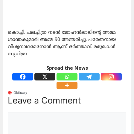
കൊച്ചി. ചലച്ചിത്ര നടൻ മോഹൻലാലിന്റെ അമ്മ
ശാന്തകുമാരി അമ്മ 90 അന്തരിച്ചു. പരേതനായ
വിശ്വനാഥമേനോൻ ആണ് ഭർത്താവ്. മരുമകൾ
സുചിത്ര
Spread the News
Obituary
Leave a Comment