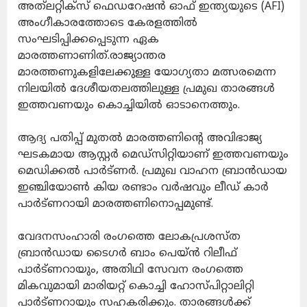
അത്‌ലറ്റിക്‌സ് ഫെഡറേഷൻ ഓഫ് ഇന്ത്യയുടെ (AFI)
അംഗീകാരത്തോടെ കേരളത്തിൽ
സംഘടിപ്പിക്കപ്പെടുന്ന ഏക
മാരത്തണാണിത്.രാജ്യാന്തര
മാരത്തണുകളിലേക്കുള്ള യോഗ്യതാ മത്സരമെന്ന
നിലയിൽ ദേശീയതലത്തിലുള്ള പ്രമുഖ താരങ്ങൾ
ഇത്തവണയും കൊച്ചിയിൽ ഓടാനെത്തും.
ആദ്യ പതിപ്പ് മുതൽ മാരത്തണിന്റെ അവിഭാജ്യ
ഘടകമായ ആസ്റ്റർ മെഡ്സിറ്റിയാണ് ഇത്തവണയും
മെഡിക്കൽ പാർട്ണർ. പ്രമുഖ വാഹന ബ്രാൻഡായ
ഇഞ്ചിയോൺ കിയ രണ്ടാം വർഷവും ലീഡ് കാർ
പാർട്ണറായി മാരത്തണിനൊപ്പമുണ്ട്.
വേദനസംഹാരി രംഗത്തെ ലോകപ്രശസ്ത
ബ്രാൻഡായ ടൈഗർ ബാം പെയ്ൻ റിലീഫ്
പാർട്ണറായും, അതിഥി സേവന രംഗത്തെ
മികവുമായി മാരിയറ്റ് കൊച്ചി ഹോസ്പിറ്റാലിറ്റി
പാർട്ണറായും സഹകരിക്കും. താരങ്ങൾക്ക്