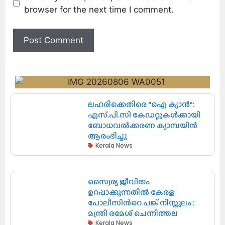
browser for the next time I comment.
ലഹരിക്കെതിരെ “ഐ ക്യാൻ”:
എസ്.പി.സി കേഡറ്റുകൾക്കായി
ബോധവൽക്കരണ ക്യാമ്പയിൻ
ആരംഭിച്ചു
Kerala News
സ്വൈര്യ ജീവിതം
ഉറപ്പാക്കുന്നതില്‍ കേരള
പോലീസിന്‍റെ പങ്ക് നിസ്തുലം :
മന്ത്രി രമേശ് ചെന്നിത്തല
Kerala News