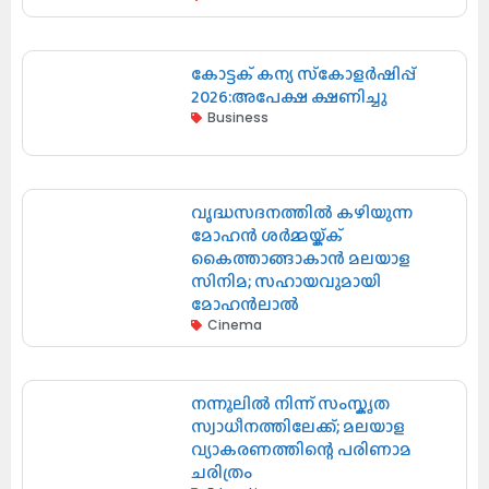
കോട്ടക് കന്യ സ്‌കോളർഷിപ്പ്
2026:അപേക്ഷ ക്ഷണിച്ചു
Business
വൃദ്ധസദനത്തിൽ കഴിയുന്ന
മോഹൻ ശർമ്മയ്ക്ക്
കൈത്താങ്ങാകാൻ മലയാള
സിനിമ; സഹായവുമായി
മോഹൻലാൽ
Cinema
നന്നൂലിൽ നിന്ന് സംസ്കൃത
സ്വാധീനത്തിലേക്ക്; മലയാള
വ്യാകരണത്തിന്റെ പരിണാമ
ചരിത്രം