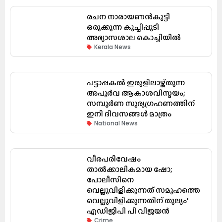
രചന നാരായണൻകുട്ടി
ഒരുക്കുന്ന കുച്ചിപ്പുടി
അഭ്യാസശാല കൊച്ചിയിൽ
Kerala News
പട്ടാപ്പകൽ ഇരുളിലാഴ്ത്തുന്ന
അപൂർവ ആകാശവിസ്മയം;
സമ്പൂർണ സൂര്യഗ്രഹണത്തിന്
ഇനി ദിവസങ്ങൾ മാത്രം
National News
വീരപരിവേഷം
താൽക്കാലികമായ ഷോ;
പോലീസിനെ
വെല്ലുവിളിക്കുന്നത് സമൂഹത്തെ
വെല്ലുവിളിക്കുന്നതിന് തുല്യം’
എഡിജിപി പി വിജയൻ
Crime