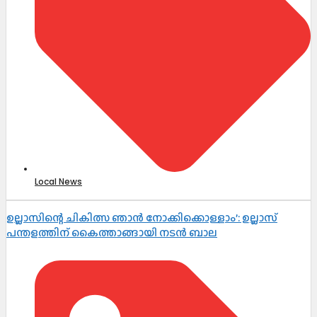
Local News
ഉല്ലാസിന്റെ ചികിത്സ ഞാൻ നോക്കിക്കൊള്ളാം’: ഉല്ലാസ്
പന്തളത്തിന് കൈത്താങ്ങായി നടൻ ബാല