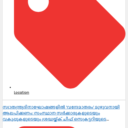
Location
സ്വാതന്ത്ര്യദിനാഘോഷങ്ങളിൽ ‘വന്ദേമാതരം’ മുഴുവനായി
ആലപിക്കണം: സംസ്ഥാന സർക്കാരുകളുടെയും
വകുപ്പുകളുടെയും ശ്രദ്ധയ്ക്ക് ചീഫ് സെക്രട്ടറിയുടെ
നിർദ്ദേശം