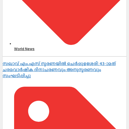
World News
സഖാവ് എം.എസ് സ്മരണയിൽ ചെർപ്പുളശേരി: 43-ാമത്
ചരമവാർഷിക ദിനാചരണവും അനുസ്മരണവും
സംഘടിപ്പിച്ചു