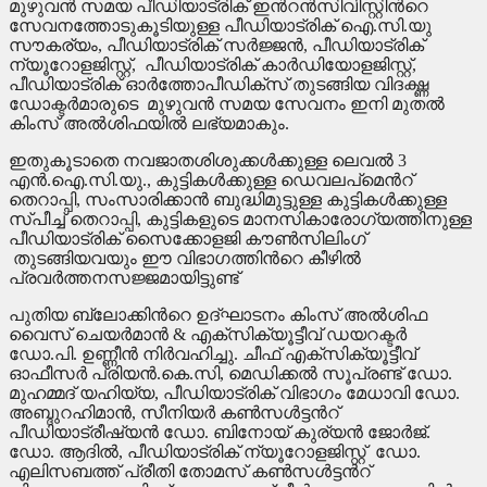
മുഴുവന്‍ സമയ പീഡിയാട്രിക് ഇന്‍റന്‍സിവിസ്റ്റിന്‍റെ
സേവനത്തോടുകൂടിയുള്ള പീഡിയാട്രിക് ഐ.സി.യു
സൗകര്യം, പീഡിയാട്രിക് സര്‍ജ്ജന്‍, പീഡിയാട്രിക്
ന്യൂറോളജിസ്റ്റ്, പീഡിയാട്രിക് കാര്‍ഡിയോളജിസ്റ്റ്,
പീഡിയാട്രിക് ഓര്‍ത്തോപീഡിക്സ് തുടങ്ങിയ വിദഗ്ദ്ധ
ഡോക്ടര്‍മാരുടെ മുഴുവന്‍ സമയ സേവനം ഇനി മുതല്‍
കിംസ് അല്‍ശിഫയില്‍ ലഭ്യമാകും.
ഇതുകൂടാതെ നവജാതശിശുക്കള്‍ക്കുള്ള ലെവല്‍ 3
എന്‍.ഐ.സി.യു., കുട്ടികള്‍ക്കുള്ള ഡെവലപ്മെന്‍റ്
തെറാപ്പി, സംസാരിക്കാന്‍ ബുദ്ധിമുട്ടുള്ള കുട്ടികള്‍ക്കുള്ള
സ്പീച്ച് തെറാപ്പി, കുട്ടികളുടെ മാനസികാരോഗ്യത്തിനുള്ള
പീഡിയാട്രിക് സൈക്കോളജി കൗണ്‍സിലിംഗ്
തുടങ്ങിയവയും ഈ വിഭാഗത്തിന്‍റെ കീഴില്‍
പ്രവര്‍ത്തനസജ്ജമായിട്ടുണ്ട്
പുതിയ ബ്ലോക്കിന്‍റെ ഉദ്ഘാടനം കിംസ് അല്‍ശിഫ
വൈസ് ചെയര്‍മാന്‍ & എക്സിക്യൂട്ടീവ് ഡയറക്ടര്‍
ഡോ.പി. ഉണ്ണീന്‍ നിര്‍വഹിച്ചു. ചീഫ് എക്സിക്യൂട്ടീവ്
ഓഫീസര്‍ പ്രിയന്‍.കെ.സി, മെഡിക്കല്‍ സൂപ്രണ്ട് ഡോ.
മുഹമ്മദ് യഹിയ്യ, പീഡിയാട്രിക് വിഭാഗം മേധാവി ഡോ.
അബ്ദുറഹിമാന്‍, സീനിയര്‍ കണ്‍സള്‍ട്ടന്‍റ്
പീഡിയാട്രീഷ്യന്‍ ഡോ. ബിനോയ് കുര്യന്‍ ജോര്‍ജ്.
ഡോ. ആദില്‍, പീഡിയാട്രിക് ന്യൂറോളജിസ്റ്റ് ഡോ.
എലിസബത്ത് പ്രീതി തോമസ് കണ്‍സള്‍ട്ടന്‍റ്