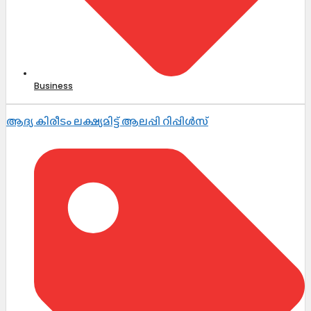
Business
ആദ്യ കിരീടം ലക്ഷ്യമിട്ട് ആലപ്പി റിപ്പിൾസ്