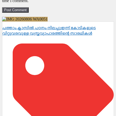
time I comment.
പത്താം ക്ലാസിൽ പഠനം നിലച്ചു;ഇന്ന് കോടികളുടെ
വിറ്റുവരവുള്ള വസ്ത്രവ്യാപാരത്തിന്റെ സാരഥികൾ