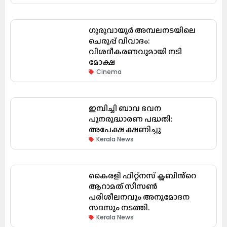
ഗുരുവായൂർ അമ്പലനടയിലെ
ചെരുപ്പ് വിവാദം:
വിശദീകരണവുമായി നടി
മോക്ഷ
Cinema
ഇമ്പിച്ചി ബാവ ഭവന
പുനരുദ്ധാരണ പദ്ധതി:
അപേക്ഷ ക്ഷണിച്ചു
Kerala News
കൈരളി ഫിറ്റ്നസ് ക്ലബിൻ്റെ
ആറാമത് സീസൺ
പരിശീലനവും അനുമോദന
സദസും നടത്തി.
Kerala News