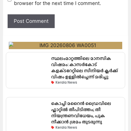
browser for the next time I comment.
സ്ഥലംമാറ്റത്തിലെ മാനസിക
വിഷമം: കാസർകോട്
കളക്‌ടറേറ്റിലെ സീനിയർ ക്ലർക്ക്
വിഷം ഉള്ളിൽച്ചെന്ന് മരിച്ചു
Kerala News
കൊച്ചി മറൈൻ ഡ്രൈവിലെ
ഫ്ലാറ്റിൽ തീപിടിത്തം; തീ
നിയന്ത്രണവിധേയം, പുക
നീക്കാൻ ശ്രമം തുടരുന്നു
Kerala News