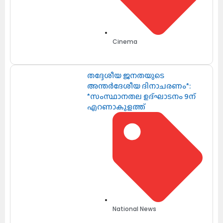
Cinema
തദ്ദേശീയ ജനതയുടെ
അന്തർദേശീയ ദിനാചരണം*:
*സംസ്ഥാനതല ഉദ്ഘാടനം 9ന്
എറണാകുളത്ത്
National News