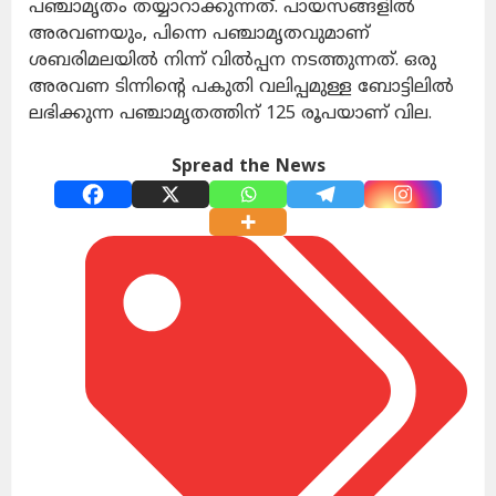
പഞ്ചാമൃതം തയ്യാറാക്കുന്നത്. പായസങ്ങളിൽ
അരവണയും, പിന്നെ പഞ്ചാമൃതവുമാണ്
ശബരിമലയിൽ നിന്ന് വിൽപ്പന നടത്തുന്നത്. ഒരു
അരവണ ടിന്നിന്റെ പകുതി വലിപ്പമുള്ള ബോട്ടിലിൽ
ലഭിക്കുന്ന പഞ്ചാമൃതത്തിന് 125 രൂപയാണ് വില.
Spread the News