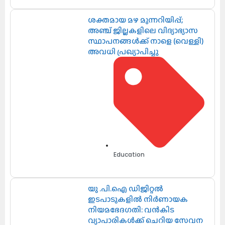
ശക്തമായ മഴ മുന്നറിയിപ്പ്;
അഞ്ച് ജില്ലകളിലെ വിദ്യാഭ്യാസ
സ്ഥാപനങ്ങൾക്ക് നാളെ (വെള്ളി)
അവധി പ്രഖ്യാപിച്ചു
Education
യു .പി.ഐ ഡിജിറ്റൽ
ഇടപാടുകളിൽ നിർണായക
നിയമഭേദഗതി: വൻകിട
വ്യാപാരികൾക്ക് ചെറിയ സേവന