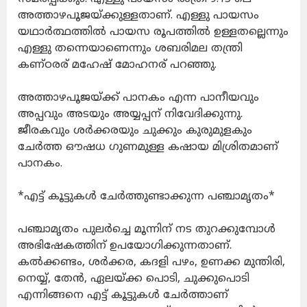
അത്താഴപൂജയ്ക്കുള്ളതാണ്. എള്ളു പായസം
യഥാർത്ഥത്തിൽ പായസ രൂപത്തിൽ ഉള്ളതല്ലെന്നും
എള്ളു തന്നെയാണെന്നും ശബരിമല തന്ത്രി
കണ്ഠരര് മഹേഷ് മോഹനര് പറഞ്ഞു.
അത്താഴപൂജയ്ക്ക് പാനകം എന്ന പാനീയവും
അപ്പവും അടയും അയ്യപ്പന് നിവേദിക്കുന്നു.
ജീരകവും ശർക്കരയും ചുക്കും കുരുമുളകും
ചേർത്ത ഔഷധ ഗുണമുള്ള കഷായ മിശ്രിതമാണ്
പാനകം.
*എട്ട് കൂട്ടുകൾ ചേർത്തുണ്ടാക്കുന്ന പഞ്ചാമൃതം*
പഞ്ചാമൃതം പുലർച്ചെ മൂന്നിന് നട തുറക്കുമ്പോൾ
അഭിഷേകത്തിന് ഉപയോഗിക്കുന്നതാണ്.
കൽക്കണ്ടം, ശർക്കര, കദളി പഴം, ഉണക്ക മുന്തിരി,
നെയ്യ്, തേൻ, ഏലയ്ക്ക പൊടി, ചുക്കുപൊടി
എന്നിങ്ങനെ എട്ട് കൂട്ടുകൾ ചേർത്താണ്