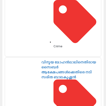
Crime
വിസ്മയ മോഹൻലാലിനെതിരായ
സൈബർ
ആക്ഷേപങ്ങൾക്കെതിരെ നടി
സരിത ബാലകൃഷ്ണൻ