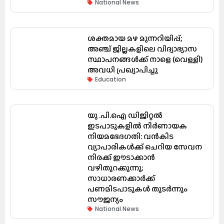
National News
ശക്തമായ മഴ മുന്നറിയിപ്പ്;
അഞ്ച് ജില്ലകളിലെ വിദ്യാഭ്യാസ
സ്ഥാപനങ്ങൾക്ക് നാളെ (വെള്ളി)
അവധി പ്രഖ്യാപിച്ചു
Education
യു .പി.ഐ ഡിജിറ്റൽ
ഇടപാടുകളിൽ നിർണായക
നിയമഭേദഗതി: വൻകിട
വ്യാപാരികൾക്ക് ചെറിയ സേവന
നിരക്ക് ഈടാക്കാൻ
വഴിതുറക്കുന്നു;
സാധാരണക്കാർക്ക്
പണമിടപാടുകൾ തുടർന്നും
സൗജന്യം
National News