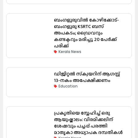
ബംഗളൂരുവിൽ കോഴിക്കോട്-
ബംഗളൂരു KSRTC ബസ്
അപകടം; ഡ്രൈവറും
കണ്ടക്ടറും മരിച്ചു, 20 പേർക്ക്
പരിക്ക്
Kerala News
ഡിജിറ്റൽ സ്‌ക്വയറിന് ആഗസ്റ്റ്
13-നകം അപേക്ഷിക്കണം
Education
പ്രകൃതിയെ സ്നേഹിച്ച് ഒരു
ആയുഷ്കാലം: വിരമിക്കലിന്
ശേഷവും പച്ചപ്പ് പരത്തി
മാതൃകാ അധ്യാപക ദമ്പതികൾ