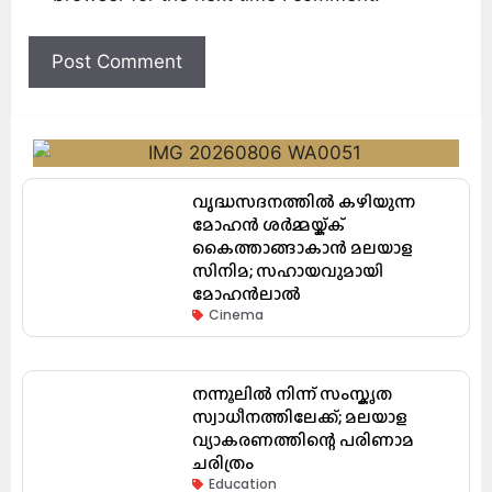
വൃദ്ധസദനത്തിൽ കഴിയുന്ന
മോഹൻ ശർമ്മയ്ക്ക്
കൈത്താങ്ങാകാൻ മലയാള
സിനിമ; സഹായവുമായി
മോഹൻലാൽ
Cinema
നന്നൂലിൽ നിന്ന് സംസ്കൃത
സ്വാധീനത്തിലേക്ക്; മലയാള
വ്യാകരണത്തിന്റെ പരിണാമ
ചരിത്രം
Education