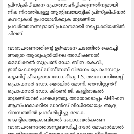
പ്രിസ്ക്രിപ്ഷനെ പ്രോത്സാഹിപ്പിക്കുന്നതിനുമായി
നീല നിറത്തിലുള്ള ആന്റിബയോട്ടിക് പ്രിസ്ക്രിപ്ഷൻ
കവറുകൾ ഉപയോഗിക്കുക തുടങ്ങിയ
പ്രവർത്തനങ്ങളാണ് പ്രധാനമായി നടപ്പാക്കിയതിൽ
ചിലത്.
വാരാചരണത്തിന്റെ ഉദ്ഘാടന ചടങ്ങിൽ കൊച്ചി
അമൃത ആശുപത്രിയിലെ അഡീഷണൽ
മെഡിക്കൽ സൂപ്രണ്ട് ഡോ. ബീന .കെ.വി.,
ഇൻഫെക്ഷ്യസ് ഡിസീസസ് വിഭാഗം പ്രൊഫസറും
യൂണിറ്റ് ചീഫുമായ ഡോ. ദീപു T.S, അസോസിയേറ്റ്
പ്രൊഫസർ ഡോ. മെർലിൻ മോനി, അസിസ്റ്റൻറ്
പ്രൊഫസർ ഡോ. കിരൺ ജി. കുളിരാങ്കൽ
തുടങ്ങിയവർ പങ്കെടുത്തു. അതോടൊപ്പം AMR-നെ
ആസ്പദമാക്കിയ ഡാൻസ് വീഡിയോയും ആദ്യ
ദിവസത്തിൽ പ്രദർശിപ്പിച്ചു. ലോക
ആന്റിമൈക്രോബിയൽ ബോധവൽകരണ
വാരാചരണത്തോടനുബന്ധിച്ച് നടൻ മോഹൻലാൽ