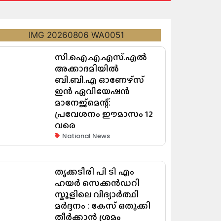
സി.ഐ.എ.എസ്.എൽ
അക്കാദമിയിൽ
ബി.ബി.എ ഓണേഴ്സ്
ഇൻ ഏവിയേഷൻ
മാനേജ്മെന്റ്:
പ്രവേശനം ഈമാസം 12
വരെ
National News
തൃക്കടീരി പി ടി എം
ഹയർ സെക്കൻഡറി
സ്കൂളിലെ വിദ്യാർത്ഥി
മർദ്ദനം : കേസ് ഒതുക്കി
തീർക്കാൻ ശ്രമം