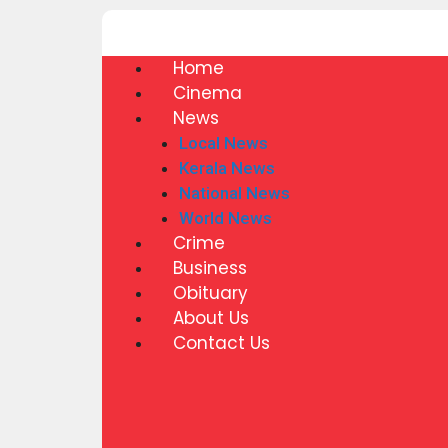
Home
Cinema
News
Local News
Kerala News
National News
World News
Crime
Business
Obituary
About Us
Contact Us