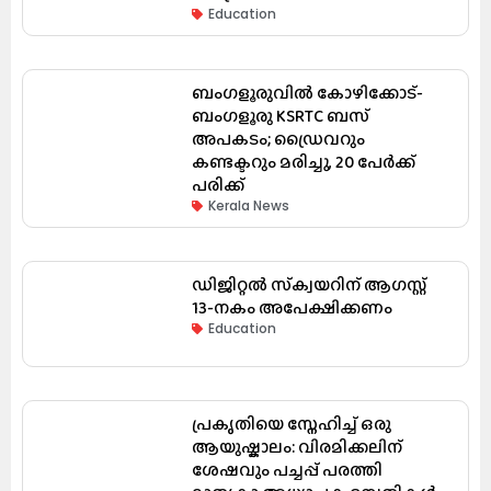
Education
ബംഗളൂരുവിൽ കോഴിക്കോട്-
ബംഗളൂരു KSRTC ബസ്
അപകടം; ഡ്രൈവറും
കണ്ടക്ടറും മരിച്ചു, 20 പേർക്ക്
പരിക്ക്
Kerala News
ഡിജിറ്റൽ സ്‌ക്വയറിന് ആഗസ്റ്റ്
13-നകം അപേക്ഷിക്കണം
Education
പ്രകൃതിയെ സ്നേഹിച്ച് ഒരു
ആയുഷ്കാലം: വിരമിക്കലിന്
ശേഷവും പച്ചപ്പ് പരത്തി