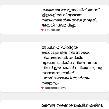
ശക്തമായ മഴ മുന്നറിയിപ്പ്; അഞ്ച്
ജില്ലകളിലെ വിദ്യാഭ്യാസ
സ്ഥാപനങ്ങൾക്ക് നാളെ (വെള്ളി)
അവധി പ്രഖ്യാപിച്ചു
Education
യു .പി.ഐ ഡിജിറ്റൽ
ഇടപാടുകളിൽ നിർണായക
നിയമഭേദഗതി: വൻകിട
വ്യാപാരികൾക്ക് ചെറിയ സേവന
നിരക്ക് ഈടാക്കാൻ വഴിതുറക്കുന്നു;
സാധാരണക്കാർക്ക്
പണമിടപാടുകൾ തുടർന്നും
സൗജന്യം
National News
മലമ്പുഴ സർക്കാർ ഐ.ടി.ഐയിലെ