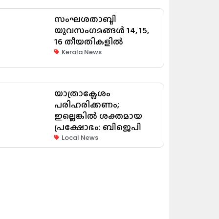
സംഘശതാബ്ദി
യുവസംഗമങ്ങള്‍ 14, 15,
16 തീയതികളില്‍
Kerala News
യാത്രാക്ലേശം
പരിഹരിക്കണം;
ഇല്ലെങ്കിൽ ശക്തമായ
പ്രക്ഷോഭം: ബിജെപി
Local News