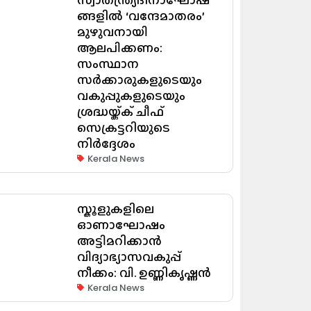
ങ്ങളിൽ ‘വന്ദേമാതരം’
മുഴുവനായി
ആലപിക്കണം:
സംസ്ഥാന
സർക്കാരുകളുടെയും
വകുപ്പുകളുടെയും
ശ്രദ്ധയ്ക്ക് ചീഫ്
സെക്രട്ടറിയുടെ
നിർദ്ദേശം
Kerala News
സ്കൂളുകളിലെ
ഓണാഘോഷം
അട്ടിമറിക്കാൻ
വിദ്യാഭ്യാസവകുപ്പ്
നീക്കം: വി. ഉണ്ണികൃഷ്ണൻ
Kerala News