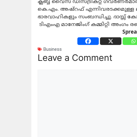
ക്ലബ്ബ് വൈസ് ഡിസ്ട്രിക്റ്റ് ഗവര്‍ണര്
കെ.എം. അഷ്‌റഫ് എന്നിവരടക്കമുള്ള
ഭാരവാഹികളും സംബന്ധിച്ചു. ദാസ്സ് കോണ
ടിഎംഎ മാനേജിംഗ് കമ്മിറ്റി അംഗം രഞ്ജ
Spre
Business
Leave a Comment