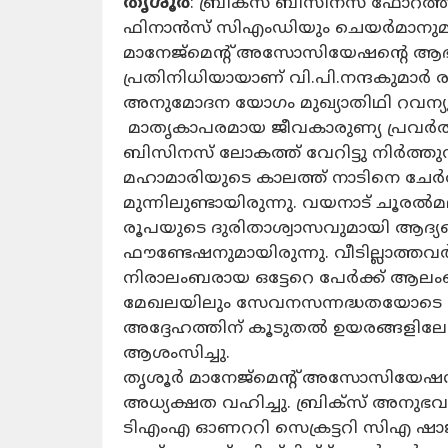
തൃശൂര്‍
: ബ്രിക്‌സ് ബിസിനസ് ഫോറത്തി
ഫിനാന്‍സ് സിഎംഡിയും ചെയര്‍മാനുമായ
മാനേജ്‌മെന്റ് അസോസിയേഷന്റെ ആഭിമു
പ്രതിനിധിയായാണ് വി.പി.നന്ദകുമാര്‍ ര
അനുമോദന യോഗം മുഖ്യാതിഥി റവന്യൂ മ
മാതൃകാപരമായ ജീവകാരുണ്യ പ്രവര്‍ത്
ബിസിനസ് ലോകത്ത് വേറിട്ടു നിര്‍ത്തുന
മഹാമാരിയുടെ കാലത്ത് നാടിനെ ചേര്‍ത്ത
മുന്നിലുണ്ടായിരുന്നു. വയനാട് ചൂരല്‍
രൂപയുടെ ദുരിതാശ്വാസവുമായി ആദ്യമെ
ഫൗണ്ടേഷനുമായിരുന്നു. വീടില്ലാത്തവര്‍
നിരാലംബരായ ഒട്ടേറെ പേര്‍ക്ക് ആ
മേഖലയിലും സേവനസന്നദ്ധതയോടെ തന്റ
അദ്ദേഹത്തിന് കൂടുതല്‍ ഉയരങ്ങളിലേക്ക്
ആശംസിച്ചു.
തൃശൂര്‍ മാനേജ്‌മെന്റ് അസോസിയേഷന്‍ 
അധ്യക്ഷത വഹിച്ചു. ബ്രിക്‌സ് അനുഭവം പ
ടിഎംഎ ഓണററി സെക്രട്ടറി സിഎ ഷാജി പി