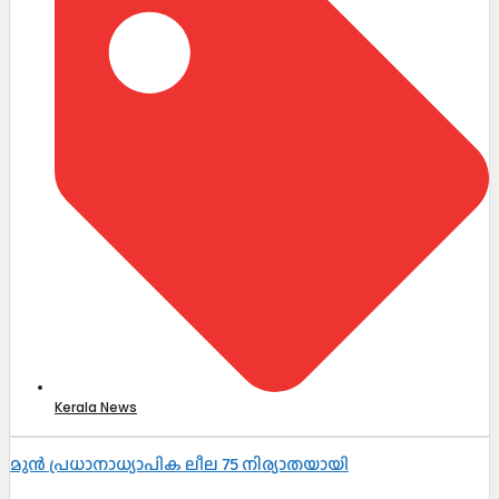
Kerala News
മുൻ പ്രധാനാധ്യാപിക ലീല 75 നിര്യാതയായി