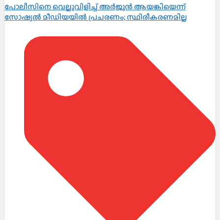
പോലീസിനെ വെല്ലുവിളിച്ച് അർജുൻ ആയങ്കിയെന്ന്
സോഷ്യൽ മീഡിയയിൽ പ്രചരണം; സ്ഥിരീകരണമില്ല