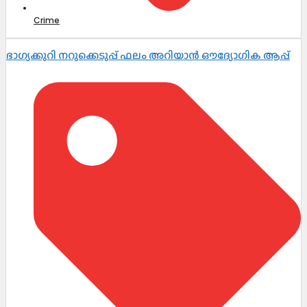
Crime
ഭാഗ്യക്കുറി നറുക്കെടുപ്പ് ഫലം അറിയാൻ ഔദ്യോഗിക ആപ്പ്