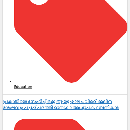
Education
പ്രകൃതിയെ സ്നേഹിച്ച് ഒരു ആയുഷ്കാലം: വിരമിക്കലിന്
ശേഷവും പച്ചപ്പ് പരത്തി മാതൃകാ അധ്യാപക ദമ്പതികൾ