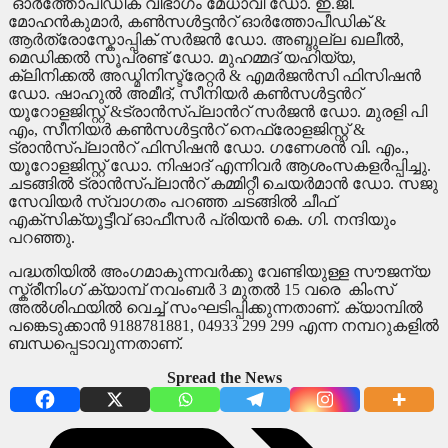
ഓര്‍ത്തോപീഡിക് വിഭാഗം മേധാവി ഡോ. ഇ.ജി.
മോഹന്‍കുമാര്‍, കണ്‍സള്‍ട്ടന്‍റ് ഓര്‍ത്തോപീഡിക് &
ആര്‍ത്രോസ്കോപ്പിക് സര്‍ജന്‍ ഡോ. അബ്ദുല്ല ഖലീല്‍,
മെഡിക്കല്‍ സൂപ്രണ്ട് ഡോ. മുഹമ്മദ് യഹിയ്യ,
ക്ലിനിക്കല്‍ അഡ്മിനിസ്ട്രേറ്റര്‍ & എമര്‍ജന്‍സി ഫിസിഷന്‍
ഡോ. ഷാഹുല്‍ അമീദ്, സീനിയര്‍ കണ്‍സള്‍ട്ടന്‍റ്
യൂറോളജിസ്റ്റ് &ട്രാന്‍സ്പ്ലാന്‍റ് സര്‍ജന്‍ ഡോ. മുരളി പി
എം, സീനിയര്‍ കണ്‍സള്‍ട്ടന്‍റ് നെഫ്രോളജിസ്റ്റ് &
ട്രാന്‍സ്പ്ലാന്‍റ് ഫിസിഷന്‍ ഡോ. ഗണേശന്‍ വി. എം.,
യൂറോളജിസ്റ്റ് ഡോ. നിഷാദ് എന്നിവര്‍ ആശംസകളര്‍പ്പിച്ചു.
ചടങ്ങില്‍ ട്രാന്‍സ്പ്ലാന്‍റ് കമ്മിറ്റീ ചെയര്‍മാന്‍ ഡോ. സജു
സേവിയര്‍ സ്വാഗതം പറഞ്ഞ ചടങ്ങില്‍ ചീഫ്
എക്സിക്യൂട്ടീവ് ഓഫീസര്‍ പ്രിയന്‍ കെ. ഗി. നന്ദിയും
പറഞ്ഞു.
പദ്ധതിയില്‍ അംഗമാകുന്നവര്‍ക്കു വേണ്ടിയുള്ള സൗജന്യ
സ്ക്രീനിംഗ് ക്യാമ്പ് നവംബര്‍ 3 മുതല്‍ 15 വരെ കിംസ്
അല്‍ശിഫയില്‍ വെച്ച് സംഘടിപ്പിക്കുന്നതാണ്. ക്യാമ്പില്‍
പങ്കെടുക്കാന്‍ 9188781881, 04933 299 299 എന്ന നമ്പറുകളില്‍
ബന്ധപ്പെടാവുന്നതാണ്.
Spread the News