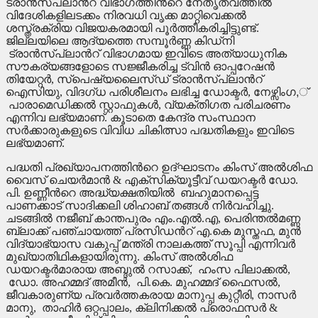
ട്രാന്‍സ്പ്ലാന്‍റ് വിഭാഗത്തിന്‍റെ നേതൃത്വത്തില്‍
വിദേശികളിലടക്കം നിരവധി വൃക്ക മാറ്റിവെക്കല്‍
ശസ്ത്രക്രിയ വിജയകരമായി പൂര്‍ത്തീകരിച്ചിട്ടുണ്ട്.
ജില്ലയിലെ ആദ്യത്തെ സമ്പൂര്‍ണ്ണ കിഡ്നി
ട്രാന്‍സ്പ്ലാന്‍റ് വിഭാഗമായ ഇവിടെ അത്യാധുനിക
സൗകര്യങ്ങളോടെ സജ്ജീകരിച്ച ട്വിന്‍ ഓപ്പറേഷന്‍
തിയേറ്റര്‍, സ്പെഷ്യലൈസ്ഡ് ട്രാന്‍സ്പ്ലാന്‍റ്
ഐസിയു, വിദഗ്ധ പരിശീലനം ലഭിച്ച ഡോക്ടര്‍, നേഴ്സിംഗ,്
പാരാമെഡിക്കല്‍ സ്റ്റാഫുകള്‍, വ്യക്തിഗത പരിചരണം
എന്നിവ ലഭ്യമാണ്. കൂടാതെ കേന്ദ്ര സംസ്ഥാന
സര്‍ക്കാരുകളുടെ വിവിധ ചികിത്സാ പദ്ധതികളും ഇവിടെ
ലഭ്യമാണ്.
പദ്ധതി പ്രഖ്യാപനത്തിന്‍റെ ഉദ്ഘാടനം കിംസ് അല്‍ശിഫ
വൈസ് ചെയര്‍മാന്‍ & എക്സിക്യൂട്ടീവ് ഡയറക്ടര്‍ ഡോ.
പി. ഉണ്ണീന്‍റെ അദ്ധ്യക്ഷതിയില്‍ ബഹുമാനപ്പെട്ട
പാണക്കാട് സാദിക്കലി ശിഹാബ് തങ്ങള്‍ നിര്‍വഹിച്ചു.
ചടങ്ങില്‍ നജീബ് കാന്തപുരം എം.എല്‍.എ, പെരിന്തല്‍മണ്ണ
ബ്ലാക്ക് പഞ്ചായത്ത് പ്രസിഡന്‍റ് എ.കെ മുസ്തഫ, മുന്‍
വിദ്യാഭ്യാസ വകുപ്പ് മന്ത്രി നാലകത്ത് സൂപ്പി എന്നിവര്‍
മുഖ്യാതിഥികളായിരുന്നു. കിംസ് അല്‍ശിഫ
ഡയറക്ടര്‍മാരായ അബ്ദുല്‍ റസാക്ക്, ഹംസ പിലാക്കല്‍,
ഡോ. അഹമ്മദ് അമീന്‍, പി.കെ. മുഹമ്മദ് ഫൈസല്‍,
ജീവകാരുണ്യ പ്രവര്‍ത്തകരായ മാനുപ്പ കുറ്റീരി, നാസര്‍
മാനു, താഹിര്‍ ഒറ്റപ്പാലം, ക്ലിനിക്കല്‍ പ്രൊഫസര്‍ &