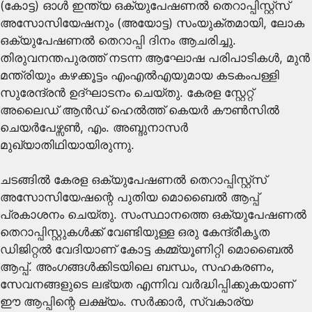
(കോട്ട) ഓൾ ഇന്ത്യ ഒക്യുപേഷണൽ തെറാപ്പിസ്റ്റ്സ്
അസോസിയേഷനും (അയോട്ട) സംയുക്തമായി, ലോക
ഒക്യുപേഷണൽ തെറാപ്പി ദിനം ആചരിച്ചു.
തിരുവനന്തപുരത്ത്‌ നടന്ന ആഘോഷ പരിപാടികൾ, മുൻ
മന്ത്രിയും കഴക്കൂട്ടം എംഎൽഎയുമായ കടകംപള്ളി
സുരേന്ദ്രൻ ഉദ്ഘാടനം ചെയ്തു. കേരള സ്റ്റേറ്റ്
അലൈഡ് ആൻഡ് ഹെൽത്ത് കെയർ കൗൺസിൽ
ചെയർപേഴ്സൺ, എം. അബ്ദുനാസർ
മുഖ്യാതിഥിയായിരുന്നു.
ചടങ്ങിൽ കേരള ഒക്യുപേഷണൽ തെറാപ്പിസ്റ്റ്സ്
അസോസിയേഷന്റെ പുതിയ മൊബൈൽ ആപ്പ്
പ്രകാശനം ചെയ്തു. സംസ്ഥാനത്തെ ഒക്യുപേഷണൽ
തെറാപ്പിസ്റ്റുകൾക്ക് വേണ്ടിയുള്ള ഒരു കേന്ദ്രീകൃത
ഡിജിറ്റൽ വേദിയാണ് കോട്ട കമ്മ്യൂണിറ്റി മൊബൈൽ
ആപ്പ്. അംഗങ്ങൾക്കിടയിലെ ബന്ധം, സഹകരണം,
സേവനങ്ങളുടെ ലഭ്യത എന്നിവ വർദ്ധിപ്പിക്കുകയാണ്
ഈ ആപ്പിന്റെ ലക്ഷ്യം. സ‍ർക്കാ‍ർ, സ്വകാര്യ