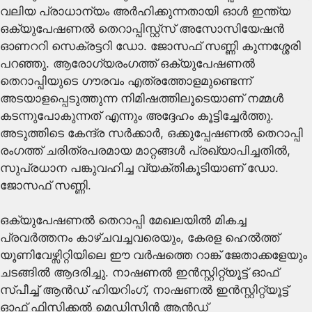
വലിയ പ്രാധാന്യം അ‍‍ർഹിക്കുന്നതായി ഓൾ ഇന്ത്യ
ഒക്യുപേഷണൽ തെറാപ്പിസ്റ്റ്സ് അസോസിയേഷൻ
ഓണററി സെക്രട്ടറി ഡോ. ജോസഫ് സണ്ണി കുന്നശ്ശേരി
പറഞ്ഞു. ആരോഗ്യരംഗത്ത് ഒക്യുപേഷണൽ
തെറാപ്പിയുടെ ഗൗരവം എത്രത്തോളമുണ്ടെന്ന്
അടയാളപ്പെടുത്തുന്ന നിമിഷത്തിലൂടെയാണ് നമ്മൾ
കടന്നുപോകുന്നത് എന്നും അദ്ദേഹം കൂട്ടിച്ചേ‍ർത്തു.
അടുത്തിടെ കേന്ദ്ര സർക്കാർ, ഒക്കുപ്പേഷണൽ തെറാപ്പി
രംഗത്ത് ചരിത്രപരമായ മാറ്റങ്ങൾ പ്രഖ്യാപിച്ചതിൽ,
സുപ്രധാന പങ്കുവഹിച്ച വ്യക്തികൂടിയാണ് ഡോ.
ജോസഫ് സണ്ണി.
ഒക്യുപേഷണൽ തെറാപ്പി മേഖലയിൽ മികച്ച
പ്രവർത്തനം കാഴ്ചവച്ചവരെയും, കേരള ഹെൽത്ത്
യൂണിവേഴ്സിറ്റിയിലെ ഈ വർഷത്തെ റാങ്ക് ജേതാക്കളേയും
ചടങ്ങിൽ ആദരിച്ചു. നാഷണൽ ഇൻസ്റ്റിറ്റ്യൂട്ട് ഓഫ്
സ്പീച്ച് ആൻഡ് ഹിയറിംഗ്, നാഷണൽ ഇൻസ്റ്റിറ്റ്യൂട്ട്
ഓഫ് ഫിസിക്കൽ മെഡിസിൻ ആൻഡ്