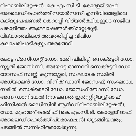
റിഹാബിലിറ്റേഷൻ, കെ.എം.സി.ടി. കോളേജ് ഓഫ്
അലൈഡ് ഹെൽത്ത് സയൻസസ് എന്നിവിടങ്ങളിലെ
ഒക്യുപേഷണൽ തെറാപ്പി വിദ്യാർത്ഥികളുടെ സജീവ
പങ്കാളിത്തം ആഘോഷങ്ങൾക്ക് മാറ്റുകൂട്ടി.
വിദ്യാർത്ഥികൾ അവതരിപ്പിച്ച വിവിധ
കലാപരിപാടികളും അരങ്ങേറി.
കോട്ട പ്രസിഡന്റ് ഡോ. മേരി ഫിലിപ്പ്, സെക്രട്ടറി ഡോ.
സ്മൃതി ജോസ് സി, അയോട്ട ഓണററി സെക്രട്ടറി ഡോ.
ജോസഫ് സണ്ണി കുന്നശ്ശേരി, സംഘാടക സമിതി
അധ്യക്ഷൻ ഡോ. വിനിത് ഡാനി ജോസഫ്, സംഘാടക
സമിതി സെക്രെട്ടറി ഡോ. ജോസഫ് ബോസ്, ഡോ.
അന്ന ഡാനിയേൽ (നാഷണൽ ഇൻസ്റ്റിറ്റ്യൂട്ട് ഓഫ്
ഫിസിക്കൽ മെഡിസിൻ ആൻഡ് റിഹാബിലിറ്റേഷൻ),
ഡോ. മുഹമ്മദ് ഷെരീഫ് (കെ.എം.സി.ടി. കോളേജ് ഓഫ്
അലൈഡ് ഹെൽത്ത് പ്രൊഫഷൻ) തുടങ്ങിയവരും
ചടങ്ങിൽ സന്നിഹിതരായിരുന്നു.