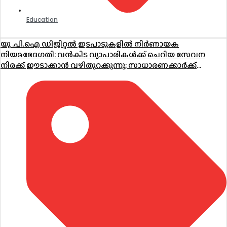
Education
യു .പി.ഐ ഡിജിറ്റൽ ഇടപാടുകളിൽ നിർണായക
നിയമഭേദഗതി: വൻകിട വ്യാപാരികൾക്ക് ചെറിയ സേവന
നിരക്ക് ഈടാക്കാൻ വഴിതുറക്കുന്നു; സാധാരണക്കാർക്ക്
പണമിടപാടുകൾ തുടർന്നും സൗജന്യം