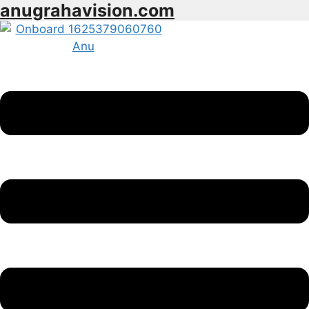
anugrahavision.com
Skip
to
content