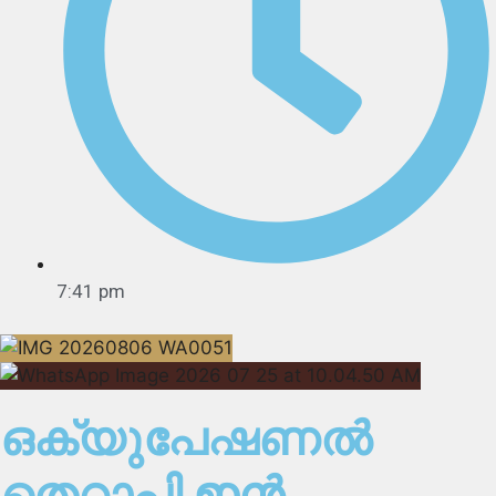
7:41 pm
ഒക്യുപേഷണൽ
തെറാപ്പി ഇൻ