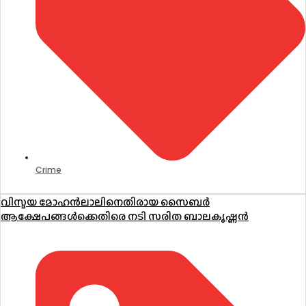
Crime
വിസ്മയ മോഹൻലാലിനെതിരായ സൈബർ
ആക്ഷേപങ്ങൾക്കെതിരെ നടി സരിത ബാലകൃഷ്ണൻ