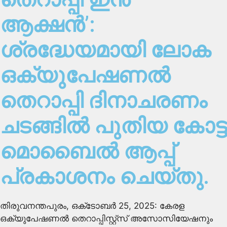
ആക്ഷൻ’:
ശ്രദ്ധേയമായി ലോക
ഒക്യുപേഷണൽ
തെറാപ്പി ദിനാചരണം
ചടങ്ങിൽ പുതിയ കോട്ട
മൊബൈൽ ആപ്പ്
പ്രകാശനം ചെയ്തു.
തിരുവനന്തപുരം, ഒക്‌ടോബർ 25, 2025: കേരള
ഒക്യുപേഷണൽ തെറാപ്പിസ്റ്റ്സ് അസോസിയേഷനും