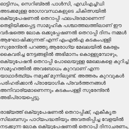
ഓട്ടിസം, സെറിബ്രൽ പാൾസി, എഡിഎച്ച്ഡി
അടക്കമുള്ള രോഗാവസ്ഥകളുടെ ചികിത്സയിൽ
ഒക്യൂപേഷണൽ തെറാപ്പി ഫലപ്രദമാണെന്ന്
തെളിയിക്കപ്പെട്ട സാമൂഹിക പശ്ചാത്തലത്തിലാണ് ഈ
വർഷത്തെ ലോക ഒക്കുപ്പേഷണൽ തെറാപ്പി ദിനം നമ്മൾ
ആഘോഷിക്കുന്നത് എന്ന് എംഎൽഎ കടകംപള്ളി
സുരേന്ദ്രൻ പറഞ്ഞു.ആരോഗ്യ മേഖലയിൽ കേരളം
കൈവരിച്ച നേട്ടങ്ങളിൽ അഭിമാനം കൊള്ളുമ്പോഴും,
ഒക്യൂപേഷൻ തെറാപ്പി പോലെയുള്ള മേഖലകളെ കുറിച്ച്
സമൂഹത്തിൽ അവബോധം കുറവാണ് എന്ന
യാഥാർത്ഥ്യം നമുക്ക് മുന്നിലുണ്ട്. അത്തരം കുറവുകൾ
പരിഹരിക്കാൻ പ്രായോഗിക പ്രവർത്തനങ്ങൾ
അനിവാര്യമാണെന്നും കടകംപള്ളി സുരേന്ദ്രൻ
അഭിപ്രായപ്പെട്ടു.
രാജ്യത്ത് ഒക്യുപേഷണൽ തെറാപ്പിക്ക്, ഏകീകൃത
സിലബസും പാഠ്യപദ്ധതിയും അവതരിപ്പിച്ച വേളയിൽ
നടക്കുന്ന ലോക ഒക്യുപേഷണൽ തെറാപ്പി ദിനാചരണം,