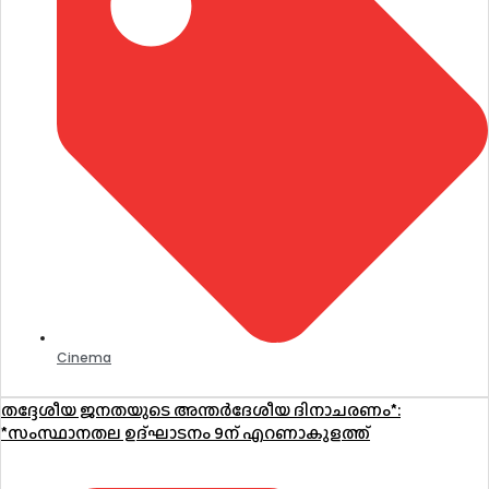
Cinema
തദ്ദേശീയ ജനതയുടെ അന്തർദേശീയ ദിനാചരണം*:
*സംസ്ഥാനതല ഉദ്ഘാടനം 9ന് എറണാകുളത്ത്