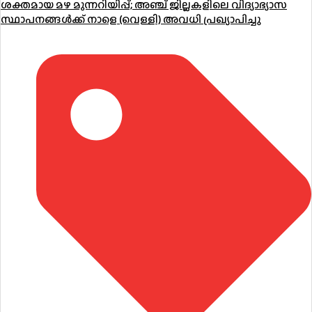
ശക്തമായ മഴ മുന്നറിയിപ്പ്; അഞ്ച് ജില്ലകളിലെ വിദ്യാഭ്യാസ
സ്ഥാപനങ്ങൾക്ക് നാളെ (വെള്ളി) അവധി പ്രഖ്യാപിച്ചു