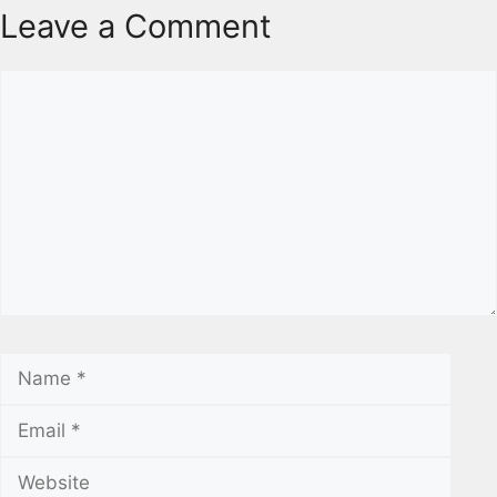
Leave a Comment
Comment
Name
Emai
Webs