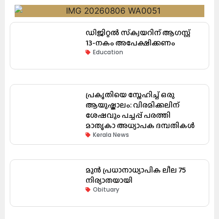
ഡിജിറ്റൽ സ്‌ക്വയറിന് ആഗസ്റ്റ്
13-നകം അപേക്ഷിക്കണം
Education
പ്രകൃതിയെ സ്നേഹിച്ച് ഒരു
ആയുഷ്കാലം: വിരമിക്കലിന്
ശേഷവും പച്ചപ്പ് പരത്തി
മാതൃകാ അധ്യാപക ദമ്പതികൾ
Kerala News
മുൻ പ്രധാനാധ്യാപിക ലീല 75
നിര്യാതയായി
Obituary