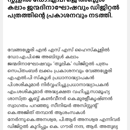
കലാം ജന്മദിനാഘോഷവും ഡിജിറ്റൽ
പത്രത്തിന്റെ പ്രകാശനവും നടത്തി.
വേങ്ങശ്ശേരി എൻ എസ് എസ് ഹൈസ്കൂളിൽ
ഡോ.എ.പി.ജെ അബ്ദുൾ കലാം
ജന്മദിനാഘോഷവും ‘തൂലിക’ ഡിജിറ്റൽ പത്രം
സെപ്തംബർ ലക്കം പ്രകാശനവും വേങ്ങശ്ശേരി
എ.എൽ.പി സ്കൂൾ പ്രധാനാദ്ധ്യാപകൻ
പി.ശശികുമാർ നിർവ്വഹിച്ചു.പ്രധാനാദ്ധ്യാപകൻ
എം.ശശികുമാർ അദ്ധ്യക്ഷത വഹിച്ചു.സാമൂഹ്യ
ശാസ്ത്ര ക്ലബ്ബ് കൺവീനർ കെ.മുരളീകൃഷ്ണൻ
സ്വാഗതം പറഞ്ഞു. സീനിയർ അസിസ്റ്റൻ്റ്
കെ.അജിത് തമ്പാൻ ആശംസകൾ
നേർന്നു.കെ.അനശ്വര, പി.ആർ അനശ്വര എന്നിവർ
ഡിജിറ്റൽ കുറിപ്പും കെ. ഗൗരി നന്ദ, ആർ. അതുല്യ