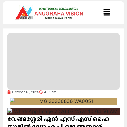
October 15, 2025
4:35 pm
വേങ്ങശ്ശേരി എൻ എസ് എസ് ഹൈ
സ്കൂളിൽ ഡോ.എ.പി ജെ അബ്ദുൾ