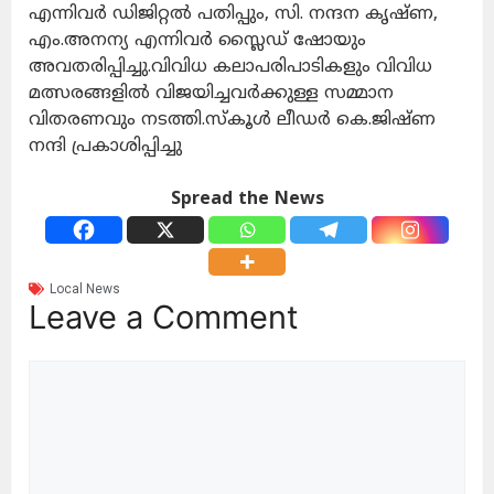
എന്നിവർ ഡിജിറ്റൽ പതിപ്പും, സി. നന്ദന കൃഷ്ണ,
എം.അനന്യ എന്നിവർ സ്ലൈഡ് ഷോയും
അവതരിപ്പിച്ചു.വിവിധ കലാപരിപാടികളും വിവിധ
മത്സരങ്ങളിൽ വിജയിച്ചവർക്കുള്ള സമ്മാന
വിതരണവും നടത്തി.സ്കൂൾ ലീഡർ കെ.ജിഷ്ണ
നന്ദി പ്രകാശിപ്പിച്ചു
Spread the News
Local News
Leave a Comment