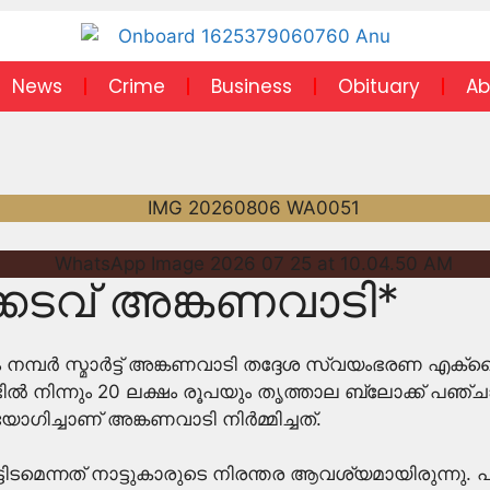
News
Crime
Business
Obituary
Ab
ിക്കടവ് അങ്കണവാടി*
 നമ്പർ സ്മാർട്ട് അങ്കണവാടി തദ്ദേശ സ്വയംഭരണ എക്സൈ
ിൽ നിന്നും 20 ലക്ഷം രൂപയും തൃത്താല ബ്ലോക്ക് പഞ്
യോഗിച്ചാണ് അങ്കണവാടി നിർമ്മിച്ചത്.
ടിടമെന്നത് നാട്ടുകാരുടെ നിരന്തര ആവശ്യമായിരുന്നു