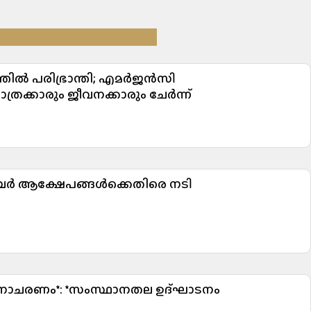
ത്തിൽ പരിഭ്രാന്തി; എമർജൻസി
ത്രക്കാരും ജീവനക്കാരും ചേർന്ന്
 ആക്ഷേപങ്ങൾക്കെതിരെ നടി
ിനാചരണം*: *സംസ്ഥാനതല ഉദ്ഘാടനം