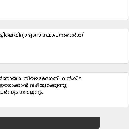
കളിലെ വിദ്യാഭ്യാസ സ്ഥാപനങ്ങൾക്ക്
നിർണായക നിയമഭേദഗതി: വൻകിട
ഈടാക്കാൻ വഴിതുറക്കുന്നു;
ർന്നും സൗജന്യം