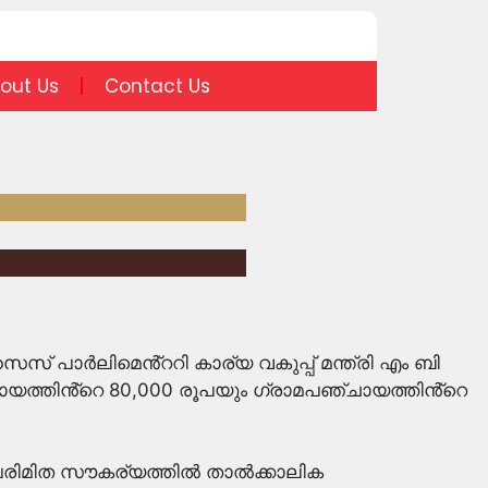
out Us
Contact Us
സ് പാർലിമെൻ്ററി കാര്യ വകുപ്പ് മന്ത്രി
എം ബി
ചായത്തിൻ്റെ 80,000 രൂപയും ഗ്രാമപഞ്ചായത്തിൻ്റെ
. പരിമിത സൗകര്യത്തിൽ താൽക്കാലിക