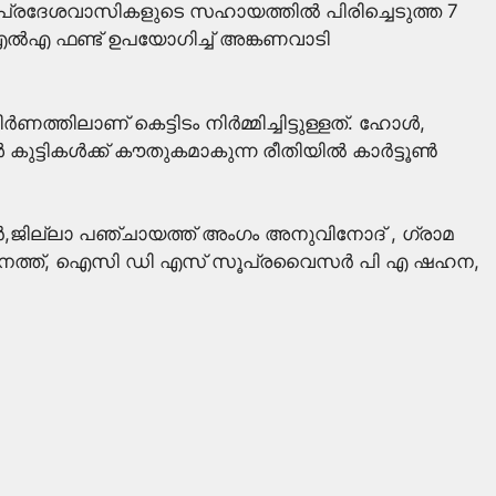
തിൽ പ്രദേശവാസികളുടെ സഹായത്തിൽ പിരിച്ചെടുത്ത 7
എംഎൽഎ ഫണ്ട് ഉപയോഗിച്ച് അങ്കണവാടി
തിലാണ് കെട്ടിടം നിർമ്മിച്ചിട്ടുള്ളത്. ഹോൾ,
 കുട്ടികൾക്ക് കൗതുകമാകുന്ന രീതിയിൽ കാർട്ടൂൺ
ജില്ലാ പഞ്ചായത്ത് അംഗം അനുവിനോദ് , ഗ്രാമ
തിമ സീനത്ത്, ഐസി ഡി എസ് സൂപ്രവൈസർ പി എ ഷഹന,