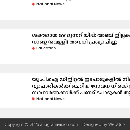
National News
ശക്തമായ മഴ മുന്നറിയിപ്പ്; അഞ്ച് ജില്ല
നാളെ (വെള്ളി) അവധി പ്രഖ്യാപിച്ചു
Education
യു .പി.ഐ ഡിജിറ്റൽ ഇടപാടുകളിൽ 
വ്യാപാരികൾക്ക് ചെറിയ സേവന നിരക്ക് 
സാധാരണക്കാർക്ക് പണമിടപാടുകൾ തുട
National News
Copyright © 2026 anugrahavision.com | Designed by
WebQuik