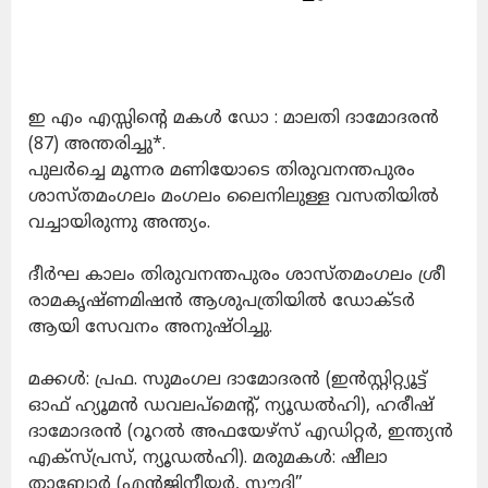
ഇ എം എസ്സിൻ്റെ മകൾ ഡോ : മാലതി ദാമോദരൻ
(87) അന്തരിച്ചു*.
പുലർച്ചെ മൂന്നര മണിയോടെ തിരുവനന്തപുരം
ശാസ്‌തമംഗലം മംഗലം ലൈനിലുള്ള വസതിയിൽ
വച്ചായിരുന്നു അന്ത്യം.
ദീർഘ കാലം തിരുവനന്തപുരം ശാസ്തമംഗലം ശ്രീ
രാമകൃഷ്ണമിഷൻ ആശുപത്രിയിൽ ഡോക്ടർ
ആയി സേവനം അനുഷ്ഠിച്ചു.
മക്കൾ: പ്രഫ. സുമംഗല ദാമോദരൻ (ഇൻസ്റ്റിറ്റ്യൂട്ട്
ഓഫ് ഹ്യൂമൻ ഡവലപ്മെന്റ്, ന്യൂഡൽഹി), ഹരീഷ്
ദാമോദരൻ (റൂറൽ അഫയേഴ്സ് എഡിറ്റർ, ഇന്ത്യൻ
എക്സ്പ്രസ്, ന്യൂഡൽഹി). മരുമകൾ: ഷീലാ
താബോർ (എൻജിനീയർ, സൗദി”