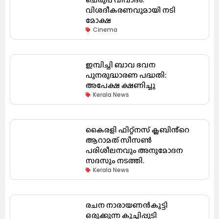
വിശദീകരണവുമായി നടി
മോക്ഷ
Cinema
ഇമ്പിച്ചി ബാവ ഭവന
പുനരുദ്ധാരണ പദ്ധതി:
അപേക്ഷ ക്ഷണിച്ചു
Kerala News
കൈരളി ഫിറ്റ്നസ് ക്ലബിൻ്റെ
ആറാമത് സീസൺ
പരിശീലനവും അനുമോദന
സദസും നടത്തി.
Kerala News
രചന നാരായണൻകുട്ടി
ഒരുക്കുന്ന കുച്ചിപ്പുടി