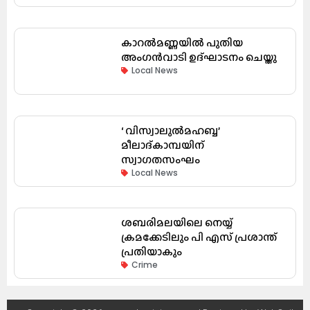
കാറൽമണ്ണയിൽ പുതിയ
അംഗൻവാടി ഉദ്ഘാടനം ചെയ്തു
Local News
‘ വിസ്വാലുൽമഹബ്ബ’
മീലാദ്കാമ്പയിന്
സ്വാഗതസംഘം
Local News
ശബരിമലയിലെ നെയ്യ്
ക്രമക്കേടിലും പി എസ് പ്രശാന്ത്
പ്രതിയാകും
Crime