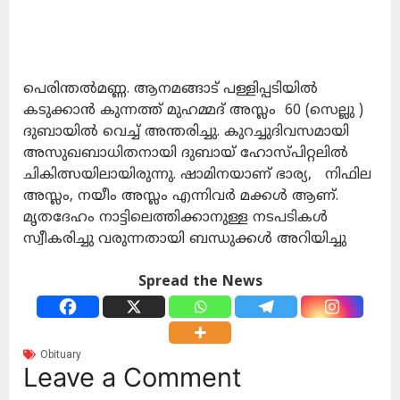
പെരിന്തൽമണ്ണ. ആനമങ്ങാട് പള്ളിപ്പടിയിൽ
കടുക്കാൻ കുന്നത്ത് മുഹമ്മദ് അസ്ലം 60 (സെല്ലു )
ദുബായിൽ വെച്ച് അന്തരിച്ചു. കുറച്ചുദിവസമായി
അസുഖബാധിതനായി ദുബായ് ഹോസ്പിറ്റലിൽ
ചികിത്സയിലായിരുന്നു. ഷാമിനയാണ് ഭാര്യ, നിഫില
അസ്ലം, നയീം അസ്ലം എന്നിവർ മക്കൾ ആണ്.
മൃതദേഹം നാട്ടിലെത്തിക്കാനുള്ള നടപടികൾ
സ്വീകരിച്ചു വരുന്നതായി ബന്ധുക്കൾ അറിയിച്ചു
Spread the News
Obituary
Leave a Comment