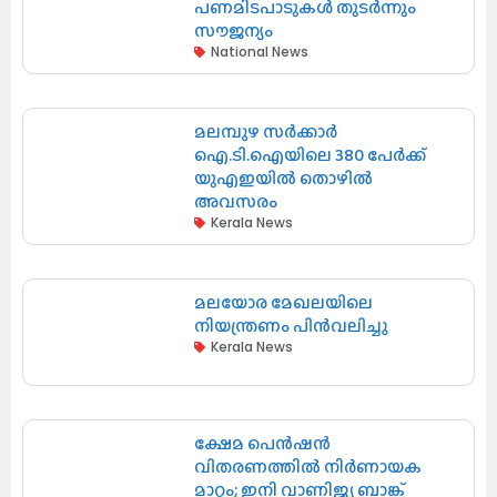
പണമിടപാടുകൾ തുടർന്നും
സൗജന്യം
National News
മലമ്പുഴ സർക്കാർ
ഐ.ടി.ഐയിലെ 380 പേർക്ക്
യുഎഇയിൽ തൊഴിൽ
അവസരം
Kerala News
മലയോര മേഖലയിലെ
നിയന്ത്രണം പിൻവലിച്ചു
Kerala News
ക്ഷേമ പെൻഷൻ
വിതരണത്തിൽ നിർണായക
മാറ്റം; ഇനി വാണിജ്യ ബാങ്ക്