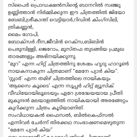
സ്പൈർ പ്രൊഡക്ഷൻസിന്റെ ബാനറിൽ സഞ്ജു
ഉണ്ണിത്താൻ നിർമ്മിക്കുന്ന ഈ ചിത്രത്തിൽ ജിയോ
ബേബി,ശ്രീകാന്ത് വെട്ടിയാർ,റിഡിൻ കിംഗ്സിലി,
ത്രികണ്ണൻ,
മൈം ഗോപി,
ബോക്സർ ദീന,ജീവിൻ റെക്സ,ബിബിൻ
പെരുമ്പിള്ളി, ജെറോം, മുസ്തഫ തുടങ്ങിയ പ്രമുഖ
താരങ്ങളും അഭിനയിക്കുന്നു.
“മുറ” എന്ന ഹിറ്റ് ചിത്രത്തിനു ശേഷം ഹൃദു ഹാറൂൺ
നായകനാകുന്ന ചിത്രമാണ് “മേനേ പ്യാർ കിയ”.
‘സ്റ്റാർ’ എന്ന തമിഴ് ചിത്രത്തിലെ നായികയും
‘ആസൈ കൂടൈ’ എന്ന സൂപ്പർ ഹിറ്റ് മ്യൂസിക്
വീഡിയോയിലൂടെയും ഏറേ ശ്രദ്ധേയയായ പ്രീതി
മുകുന്ദൻ മലയാളത്തിൽ നായികയായി അരങ്ങേറ്റം
കുറിക്കുന്ന ചിത്രം കൂടിയാണിത്.
സംവിധായകൻ ഫൈസൽ, ബിൽകെഫ്സൽ
എന്നിവർ ചേർന്ന് തിരക്കഥ സംഭാഷണമെഴുതുന്ന
“മേനേ പ്യാർ കിയ”