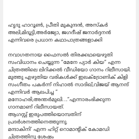
ഹൃദു ഹാറൂൺ, പ്രീതി മുകുന്ദൻ, അസ്കർ
അലി,മിദൂട്ടി,അർജ്യോ, ജഗദീഷ് ജനാർദ്ദനൻ
എന്നിവരെ പ്രധാന കഥാപാത്രങ്ങളാക്കി
നവാഗതനായ ഫൈസൽ തിരക്കഥയെഴുതി
സംവിധാനം ചെയ്യുന്ന ”മേനേ പ്യാർ കിയ” എന്ന
ചിത്രത്തിലെ ലിറിക്കൽ വീഡിയോ ഗാനം റിലീസായി.
മുത്തു എഴുതിയ വരികൾക്ക് ഇലക്ട്രോണിക് കിളി
സംഗീതം പകർന്ന് നിഹാൽ സാദിഖ്,വിജയ് ആനന്ദ്
എന്നിവർ ആലപിച്ച ”
മനോഹരി,അന്തർമുഖി….”എന്നാരംഭിക്കുന്ന
ഗാനമാണ് റിലീസായത്.
ആഗസ്റ്റ് ഇരുപത്തിയൊമ്പതിന്
പ്രദർശനത്തിനെത്തുന്നു.
മന്ദാകിനി’ എന്ന ഹിറ്റ് റൊമാന്റിക് കോമഡി
ചിത്രത്തിനു ശേഷം