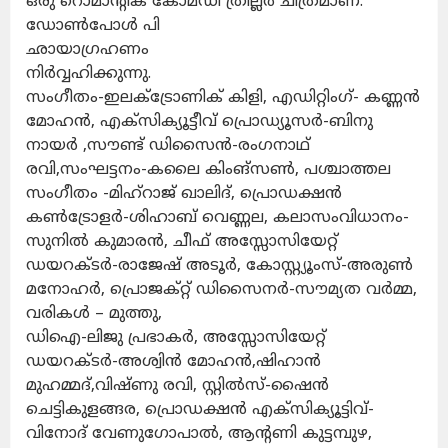
ഒരു റൊമാന്റിക് കോമഡി ത്രില്ലർ ചിത്രമാണ്.
ഡോൺപോൾ പി
ഛായാഗ്രഹണം
നിർവ്വഹിക്കുന്നു.
സംഗീതം-ഇലക്ട്രോണിക് കിളി, എഡിറ്റിംഗ്- കണ്ണൻ
മോഹൻ, എക്സിക്യൂട്ടീവ് പ്രൊഡ്യൂസർ-ബിനു
നായർ ,സൗണ്ട് ഡിസൈൻ-രംഗനാഥ്
രവി,സംഘട്ടനം-കലൈ കിംങ്സൺ, പശ്ചാത്തല
സംഗീതം -മിഹ്റാജ് ഖാലിദ്, പ്രൊഡക്ഷൻ
കൺട്രോളർ-ശിഹാബ് വെണ്ണല, കലാസംവിധാനം-
സുനിൽ കുമാരൻ, ചീഫ് അസ്സോസിയേറ്റ്
ഡയറക്ടർ-രാജേഷ് അടൂർ, കോസ്റ്റ്യൂംസ്-അരുൺ
മനോഹർ, പ്രൊജക്റ്റ് ഡിസൈനർ-സൗമ്യത വർമ്മ,
വരികൾ – മുത്തു,
ഡിഐ-ലിജു പ്രഭാകർ, അസ്സോസിയേറ്റ്
ഡയറക്ടർ-അശ്വിൻ മോഹൻ,ഷിഹാൻ
മുഹമ്മദ്,വിഷ്ണു രവി, സ്റ്റിൽസ്-ഷൈൻ
ചെട്ടികുളങ്ങര, പ്രൊഡക്ഷൻ എക്സിക്യൂട്ടിവ്-
വിനോദ് വേണുഗോപാൽ, ആന്റണി കുട്ടമ്പുഴ,