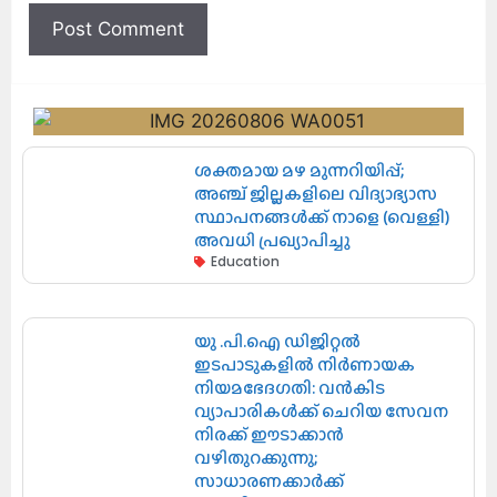
ശക്തമായ മഴ മുന്നറിയിപ്പ്;
അഞ്ച് ജില്ലകളിലെ വിദ്യാഭ്യാസ
സ്ഥാപനങ്ങൾക്ക് നാളെ (വെള്ളി)
അവധി പ്രഖ്യാപിച്ചു
Education
യു .പി.ഐ ഡിജിറ്റൽ
ഇടപാടുകളിൽ നിർണായക
നിയമഭേദഗതി: വൻകിട
വ്യാപാരികൾക്ക് ചെറിയ സേവന
നിരക്ക് ഈടാക്കാൻ
വഴിതുറക്കുന്നു;
സാധാരണക്കാർക്ക്