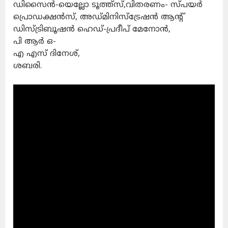
ഡിസൈൻ-യെല്ലോ ടൂത്ത്സ്,വിതരണം- സ്പയർ
പ്രൊഡക്ഷൻസ്, അഡ്മിനിസ്ട്രേഷൻ ആന്റ്
ഡിസ്ട്രിബൂഷൻ ഹെഡ്-പ്രദീപ് മേനോൻ,
പി ആർ ഒ-
എ എസ് ദിനേശ്,
ശബരി.