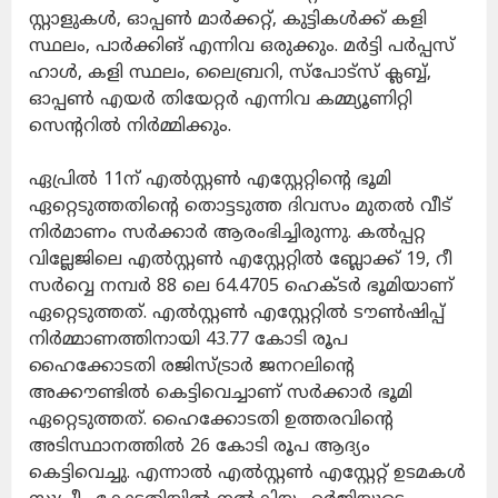
സ്റ്റാളുകൾ, ഓപ്പൺ മാർക്കറ്റ്, കുട്ടികൾക്ക് കളി
സ്ഥലം, പാർക്കിങ് എന്നിവ ഒരുക്കും. മർട്ടി പർപ്പസ്
ഹാൾ, കളി സ്ഥലം, ലൈബ്രറി, സ്‌പോട്‌സ് ക്ലബ്ബ്,
ഓപ്പൺ എയർ തിയേറ്റർ എന്നിവ കമ്മ്യൂണിറ്റി
സെന്ററിൽ നിർമ്മിക്കും.
ഏപ്രിൽ 11ന് എൽസ്റ്റൺ എസ്റ്റേറ്റിന്റെ ഭൂമി
ഏറ്റെടുത്തതിന്റെ തൊട്ടടുത്ത ദിവസം മുതൽ വീട്
നിർമാണം സർക്കാർ ആരംഭിച്ചിരുന്നു. കൽപ്പറ്റ
വില്ലേജിലെ എൽസ്റ്റൺ എസ്റ്റേറ്റിൽ ബ്ലോക്ക് 19, റീ
സർവ്വെ നമ്പർ 88 ലെ 64.4705 ഹെക്ടർ ഭൂമിയാണ്
ഏറ്റെടുത്തത്. എൽസ്റ്റൺ എസ്റ്റേറ്റിൽ ടൗൺഷിപ്പ്
നിർമ്മാണത്തിനായി 43.77 കോടി രൂപ
ഹൈക്കോടതി രജിസ്ട്രാർ ജനറലിന്റെ
അക്കൗണ്ടിൽ കെട്ടിവെച്ചാണ് സർക്കാർ ഭൂമി
ഏറ്റെടുത്തത്. ഹൈക്കോടതി ഉത്തരവിന്റെ
അടിസ്ഥാനത്തിൽ 26 കോടി രൂപ ആദ്യം
കെട്ടിവെച്ചു. എന്നാൽ എൽസ്റ്റൺ എസ്റ്റേറ്റ് ഉടമകൾ