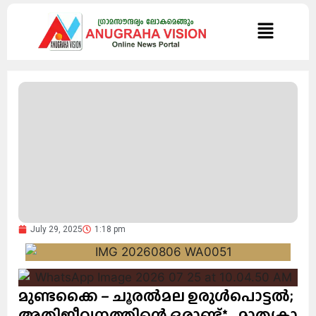
July 29, 2025
1:18 pm
മുണ്ടക്കൈ – ചൂരൽമല ഉരുൾപൊട്ടൽ;
അതിജീവനത്തിന്റെ ഒരാണ്ട്* _മാതൃകാ