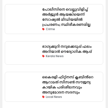
പോലീസിനെ വെല്ലുവിളിച്ച്
അർജുൻ ആയങ്കിയെന്ന്
സോഷ്യൽ മീഡിയയിൽ
പ്രചരണം; സ്ഥിരീകരണമില്ല
Crime
ഭാഗ്യക്കുറി നറുക്കെടുപ്പ് ഫലം
അറിയാൻ ഔദ്യോഗിക ആപ്പ്
Kerala News
കൈരളി ഫിറ്റ്നസ് ക്ലബിൻ്റെ
ആറാമത് സീസൺ സൗജന്യ
കായിക പരിശീലനവും
അനുമോദന സദസും
Local News