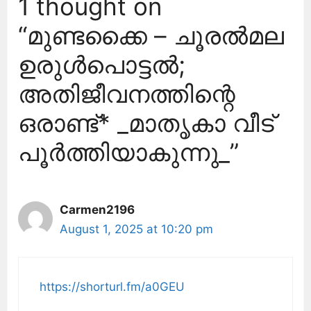
1 thought on
“മുണ്ടക്കൈ – ചൂരൽമല
ഉരുൾപൊട്ടൽ;
അതിജീവനത്തിന്റെ
ഒരാണ്ട്* _മാതൃകാ വീട്
പൂർത്തിയാകുന്നു_”
Carmen2196
August 1, 2025 at 10:20 pm
https://shorturl.fm/a0GEU