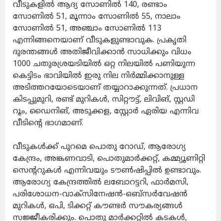
വീടുകളിൽ ആദ്യ സോണിൽ 140, രണ്ടാം
സോണിൽ 51, മൂന്നാം സോണിൽ 55, നാലാം
സോണിൽ 51, അഞ്ചാം സോണിൽ 113
എന്നിങ്ങനെയാണ് വീടുകളുണ്ടാവുക. പ്രകൃതി
ദുരന്തങ്ങൾ അതിജീവിക്കാൻ സാധിക്കും വിധം
1000 ചതുരശ്രയടിയിൽ ഒറ്റ നിലയിൽ പണിയുന്ന
കെട്ടിടം ഭാവിയിൽ ഇരു നില നിർമ്മിക്കാനുള്ള
അടിത്തറയോടെയാണ് തയ്യാറാക്കുന്നത്. പ്രധാന
കിടപ്പുമുറി, രണ്ട് മുറികൾ, സിറ്റൗട്ട്, ലിവിങ്, സ്റ്റഡി
റൂം, ഡൈനിങ്, അടുക്കള, സ്റ്റോർ ഏരിയ എന്നിവ
വീടിന്റെ ഭാഗമാണ്.
വീടുകൾക്ക് പുറമെ പൊതു റോഡ്, ആരോഗ്യ
കേന്ദ്രം, അങ്കണവാടി, പൊതുമാർക്കറ്റ്, കമ്മ്യൂണിറ്റി
സെന്ററുകൾ എന്നിവയും ടൗൺഷിപ്പിൽ ഉണ്ടാവും.
ആരോഗ്യ കേന്ദ്രത്തിൽ ലബോറട്ടറി, ഫാർമസി,
പരിശോധന-വാക്‌സിനേഷൻ-ഒബ്‌സർവേഷൻ
മുറികൾ, ഒപി, ടിക്കറ്റ് കൗണ്ടർ സൗകര്യങ്ങൾ
സജ്ജീകരിക്കും. പൊതു മാർക്കറ്റിൽ കടകൾ,