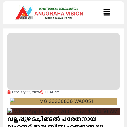
February 22, 2025
10:41 am
വല്ലപ്പുഴ മച്ചിങ്ങൽ പരേതനായ
മുഹമ്മദ് ഭാര്യ ബിയ്യ( ഹജ്ജുമ്മ 80