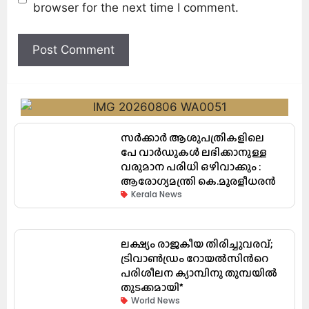
browser for the next time I comment.
സർക്കാർ ആശുപത്രികളിലെ
പേ വാർഡുകൾ ലഭിക്കാനുള്ള
വരുമാന പരിധി ഒഴിവാക്കും :
ആരോഗ്യമന്ത്രി കെ.മുരളീധരൻ
Kerala News
ലക്ഷ്യം രാജകീയ തിരിച്ചുവരവ്;
ട്രിവാൺഡ്രം റോയൽസിന്‍റെ
പരിശീലന ക്യാമ്പിനു തുമ്പയില്‍
തുടക്കമായി*
World News