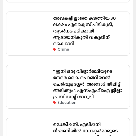
രേഖകളില്ലാതെ കടത്തിയ ₹30
ലക്ഷം എക്സൈസ് പിടികൂടി;
തുടർനടപടിക്കായി
ആദായനികുതി വകുപ്പിന്
കൈമാറി
Crime
” ഇനി ഒരു വിദ്യാർത്ഥിയുടെ
നേരെ കൈ പൊങ്ങിയാൽ
ചെർപ്പുളശ്ശേരി അങ്ങാടിയിലിട്ട്
അടിക്കും”: എസ്എഫ്ഐ ജില്ലാ
പ്രസിഡന്റ് ശാദുലി
Education
ഡെങ്കിപ്പനി, എലിപ്പനി
ഭീഷണിയിൽ ഡോക്ടർമാരുടെ