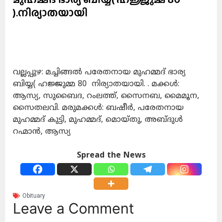
).നിര്യാതയായി
വല്ലപ്പുഴ: മച്ചിങ്ങൽ പരേതനായ മുഹമ്മദ് ഭാര്യ
ബിയ്യ( ഹജ്ജുമ്മ 80 നിര്യാതയായി. . മക്കൾ:
ആസ്യ, സുബൈദ, റംലത്ത്, സൈനബ, മൈമൂന,
സൈതലവി. മരുമക്കൾ: ബഷീർ, പരേതനായ
മുഹമ്മദ് കുട്ടി, മുഹമ്മദ്, മൊയ്തു, അബ്ദുൾ
റഹ്മാൻ, ആസ്യ
Spread the News
Obituary
Leave a Comment