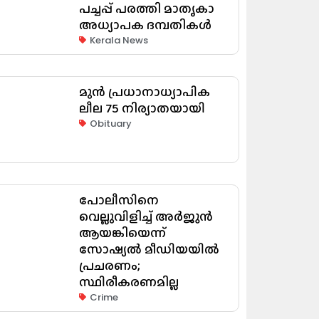
പച്ചപ്പ് പരത്തി മാതൃകാ
അധ്യാപക ദമ്പതികൾ
Kerala News
മുൻ പ്രധാനാധ്യാപിക
ലീല 75 നിര്യാതയായി
Obituary
പോലീസിനെ
വെല്ലുവിളിച്ച് അർജുൻ
ആയങ്കിയെന്ന്
സോഷ്യൽ മീഡിയയിൽ
പ്രചരണം;
സ്ഥിരീകരണമില്ല
Crime