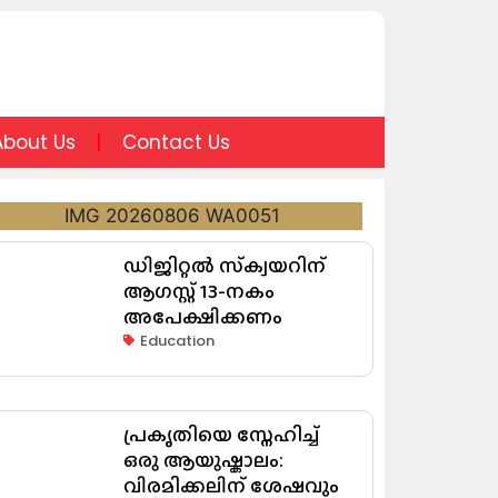
About Us
Contact Us
ഡിജിറ്റൽ സ്‌ക്വയറിന്
ആഗസ്റ്റ് 13-നകം
അപേക്ഷിക്കണം
Education
പ്രകൃതിയെ സ്നേഹിച്ച്
ഒരു ആയുഷ്കാലം:
വിരമിക്കലിന് ശേഷവും