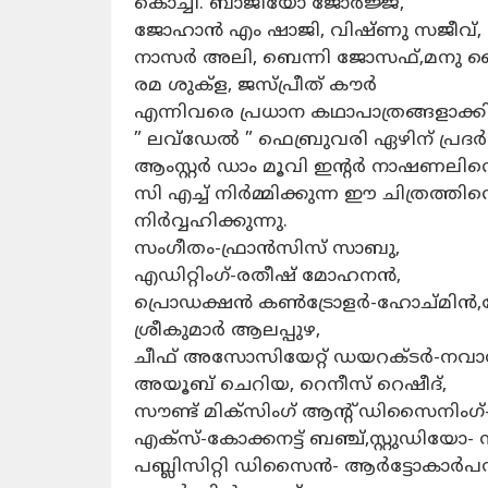
കൊച്ചി. ബാജിയോ ജോർജ്ജ്,
ജോഹാൻ എം ഷാജി, വിഷ്ണു സജീവ്,
നാസർ അലി, ബെന്നി ജോസഫ്,മനു കൈത
രമ ശുക്ള, ജസ്പ്രീത് കൗർ
എന്നിവരെ പ്രധാന കഥാപാത്രങ്ങളാക്
” ലവ്ഡേൽ ” ഫെബ്രുവരി ഏഴിന് പ്രദർ
ആംസ്റ്റർ ഡാം മൂവി ഇൻ്റർ നാഷണലിന
സി എച്ച് നിർമ്മിക്കുന്ന ഈ ചിത്രത
നിർവ്വഹിക്കുന്നു.
സംഗീതം-ഫ്രാൻസിസ് സാബു,
എഡിറ്റിംഗ്-രതീഷ് മോഹനൻ,
പ്രൊഡക്ഷൻ കൺട്രോളർ-ഹോച്മിൻ,മേക
ശ്രീകുമാർ ആലപ്പുഴ,
ചീഫ് അസോസിയേറ്റ് ഡയറക്ടർ-നവാസ്
അയൂബ് ചെറിയ, റെനീസ് റെഷീദ്,
സൗണ്ട് മിക്സിംഗ് ആന്റ് ഡിസൈനിം
എക്സ്-കോക്കനട്ട് ബഞ്ച്,സ്റ്റുഡിയോ- സൗ
പബ്ലിസിറ്റി ഡിസൈൻ- ആർട്ടോകാർപസ്,