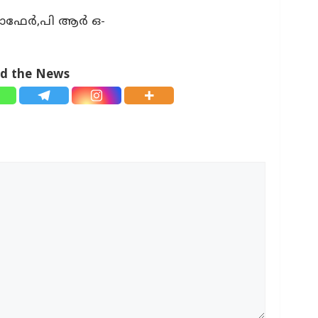
് ലാഫേർ,പി ആർ ഒ-
ad the News