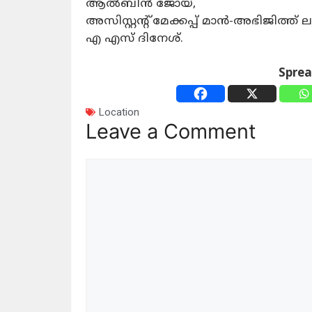
ആൽബിൻ ജോയ്,
അസിസ്റ്റന്റ് മേക്കപ്പ് മാൻ-അഭിജിത്ത
എ എസ് ദിനേശ്.
Spre
Location
Leave a Comment