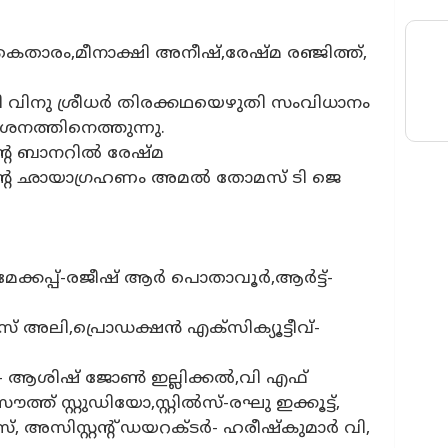
ാരം,മീനാക്ഷി അനീഷ്,രേഷ്മ രഞ്ജിത്ത്,
കി വിനു ശ്രീധർ തിരക്കഥയെഴുതി സംവിധാനം
ശനത്തിനെത്തുന്നു.
്റെ ബാനറിൽ രേഷ്മ
്തിന്റെ ഛായാഗ്രഹണം അമൽ തോമസ് ടി ജെ
്കപ്പ്-രജീഷ് ആർ പൊതാവൂർ,ആർട്ട്-
 അലി,പ്രൊഡക്ഷൻ എക്സിക്യൂട്ടീവ്-
ഗ്- ആശിഷ് ജോൺ ഇല്ലിക്കൽ,വി എഫ്
ത്ത് സ്റ്റുഡിയോ,സ്റ്റിൽസ്-രഘു ഇക്കൂട്ട്,
 അസിസ്റ്റന്റ് ഡയറക്ടർ- ഹരീഷ്കുമാർ വി,