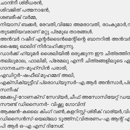
ചാന്ദ്‌നീ ശ്രീധരൻ,
ശിവജിത് പത്മനാഭൻ,
ശബരീഷ് വർമ്മ,
നിയാസ് ബക്കർ, രേവതി,വിജോ അമരാവതി, രാംകുമാർ,സ
തുടങ്ങിയവരാണ് മറ്റു പ്രമുഖ താരങ്ങൾ.
അൻവർ റഷീദ് എന്റര്‍ടൈന്‍മെന്റിന്റെ ബാനറിൽ അൻവർ 
ഷൈജു ഖാലിദ് നിർവഹിക്കുന്നു.
ഡാര്‍ക്ക്‌ ഹ്യൂമര്‍ ശൈലിയിൽ ഒരുക്കുന്ന ഈ ചിത്രത്തിന
തല്ലുമാല, ഫാലിമി, പ്രേമലു എന്നീ ചിത്രങ്ങളിലൂടെ ഏറ
ഗാനരചന-മുഹ്സിൻ പരാരി,
എഡിറ്റർ-ഷഫീഖ് മുഹമ്മദ് അലി,
എക്സിക്യൂട്ടീവ് പ്രൊഡ്യൂസർ-എ.ആര്‍ അന്‍സാർ,പ്
സനീഷ്
മേക്കപ്പ്-റോണക്സ്‌ സേവ്യർ,ചീഫ് അസോസിയേറ്റ് ഡ
സൗണ്ട് ഡിസൈനർ- വിഷ്ണു ഗോവിന്ദ്
ആക്ഷൻ-കലൈ കിംഗ് വൺ,കളറിസ്റ്റ്-ശ്രീക് വാര്യർ,വിഎഫ്
ഡിസൈന്‍സ്-യെല്ലോ ടൂത്ത്സ്,വിതരണം-എ ആന്റ് എ എന്
പി ആർ ഒ-എ എസ് ദിനേശ്.