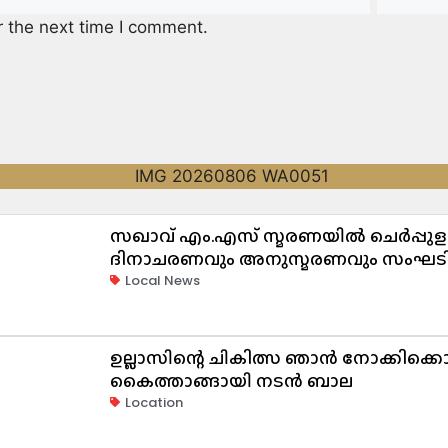
r the next time I comment.
സഖാവ് എം.എസ് സ്മരണയിൽ ചെർപ്പുള
ദിനാചരണവും അനുസ്മരണവും സംഘടിപ്പ
Local News
ഉല്ലാസിന്റെ ചികിത്സ ഞാൻ നോക്കിക്കൊള്
കൈത്താങ്ങായി നടൻ ബാല
Location