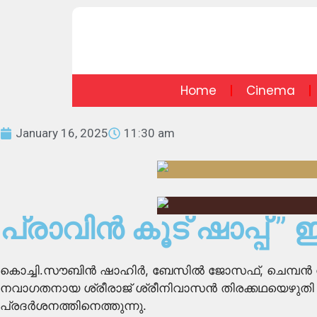
Home
Cinema
January 16, 2025
11:30 am
പ്രാവിൻ കൂട് ഷാപ്പ് ” 
കൊച്ചി.സൗബിൻ ഷാഹിർ, ബേസിൽ ജോസ‌ഫ്, ചെമ്പൻ വി
നവാഗതനായ ശ്രീരാജ് ശ്രീനിവാസൻ തിരക്കഥയെഴുതി സംവ
പ്രദർശനത്തിനെത്തുന്നു.