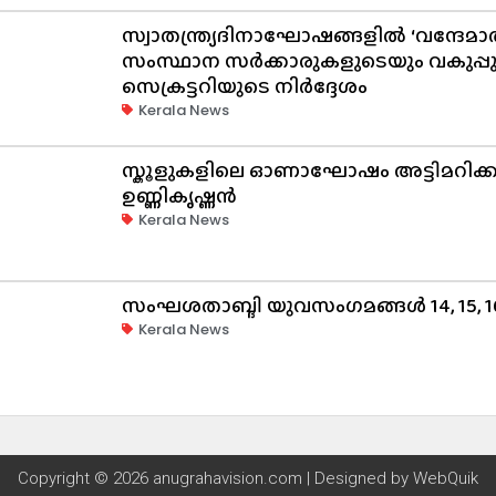
സ്വാതന്ത്ര്യദിനാഘോഷങ്ങളിൽ ‘വന്ദേ
സംസ്ഥാന സർക്കാരുകളുടെയും വകുപ്പുകള
സെക്രട്ടറിയുടെ നിർദ്ദേശം
Kerala News
സ്കൂളുകളിലെ ഓണാഘോഷം അട്ടിമറിക്കാൻ വ
ഉണ്ണികൃഷ്ണൻ
Kerala News
സംഘശതാബ്ദി യുവസംഗമങ്ങള്‍ 14, 15, 
Kerala News
Copyright © 2026 anugrahavision.com | Designed by
WebQuik