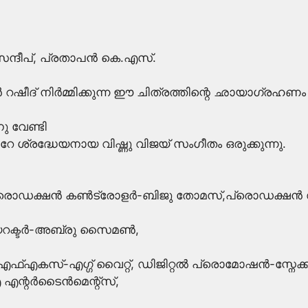
ന്ദീപ്, പ്രതാപൻ കെ.എസ്.
റഷീദ് നിർമ്മിക്കുന്ന ഈ ചിത്രത്തിന്റെ ഛായാഗ്രഹണം
ു വേണ്ടി
േ ശ്രദ്ധേയനായ വിഷ്ണു വിജയ്‌ സംഗീതം ഒരുക്കുന്നു.
രൊഡക്ഷന്‍ കണ്‍ട്രോളർ-ബിജു തോമസ്‌,പ്രൊഡക്ഷന്‍
യറക്ടർ-അബ്രു സൈമണ്‍,
എകസ്-എഗ്ഗ് വൈറ്റ്, ഡിജിറ്റൽ പ്രൊമോഷൻ-സ്നേക്ക് പ്ല
റര്‍ടൈന്‍മെന്റ്സ്,