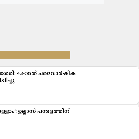
ശേരി: 43-ാമത് ചരമവാർഷിക
ിച്ചു
ളാം’: ഉല്ലാസ് പന്തളത്തിന്