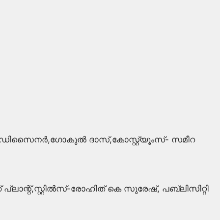
 ഡിസൈനർ,ഗോകുല്‍ ദാസ്,കോസ്റ്റ്യൂംസ്- സമീറ
ാന്റ്,സ്റ്റില്‍സ്-രോഹിത് കെ സുരേഷ്, പബ്ലിസിറ്റി