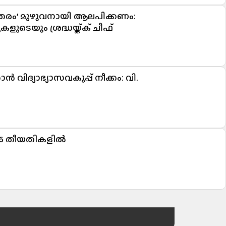
മാതരം’ മുഴുവനായി ആലപിക്കണം:
ുടെയും ശ്രദ്ധയ്ക്ക് ചീഫ്
ിദ്യാഭ്യാസവകുപ്പ് നീക്കം: വി.
16 തീയതികളില്‍