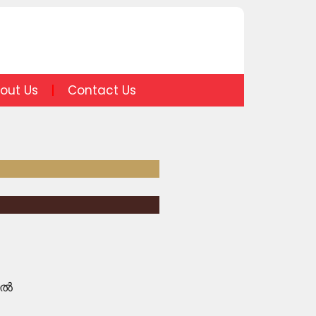
out Us
Contact Us
തൽ