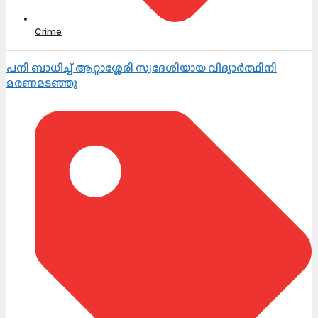
Crime
പനി ബാധിച്ച് ആറ്റാശ്ശേരി സ്വദേശിയായ വിദ്യാർത്ഥിനി
മരണമടഞ്ഞു