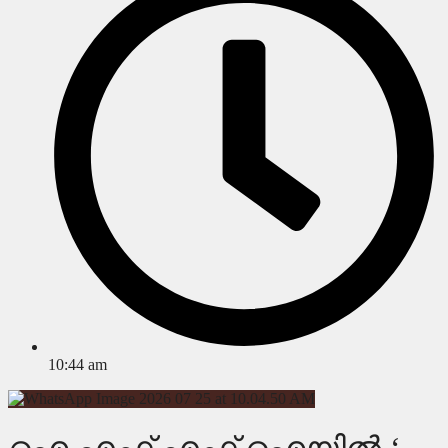
10:44 am
ഐ എഫ് എഫ് ഐയിൽ ‘