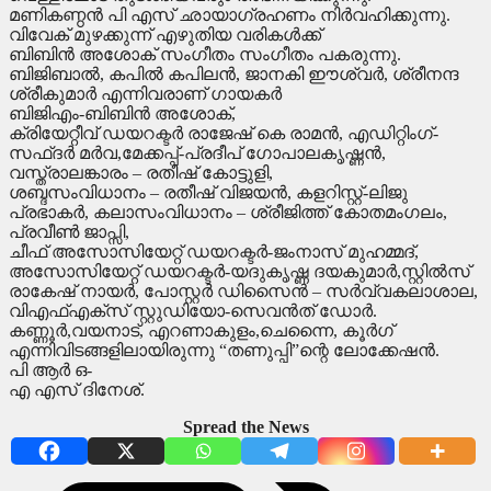
മണികണ്ഠൻ പി എസ് ഛായാഗ്രഹണം നിർവഹിക്കുന്നു.
വിവേക് മുഴക്കുന്ന് എഴുതിയ വരികൾക്ക്
ബിബിൻ അശോക് സംഗീതം സംഗീതം പകരുന്നു.
ബിജിബാൽ, കപിൽ കപിലൻ, ജാനകി ഈശ്വർ, ശ്രീനന്ദ
ശ്രീകുമാർ എന്നിവരാണ് ഗായകർ
ബിജിഎം-ബിബിൻ അശോക്,
ക്രിയേറ്റീവ് ഡയറക്ടർ രാജേഷ് കെ രാമൻ, എഡിറ്റിംഗ്-
സഫ്ദർ മർവ,മേക്കപ്പ്-പ്രദീപ് ഗോപാലകൃഷ്ണൻ,
വസ്ത്രാലങ്കാരം – രതീഷ് കോട്ടുളി,
ശബ്ദസംവിധാനം – രതീഷ് വിജയൻ, കളറിസ്റ്റ്-ലിജു
പ്രഭാകർ, കലാസംവിധാനം – ശ്രീജിത്ത് കോതമംഗലം,
പ്രവീൺ ജാപ്സി,
ചീഫ് അസോസിയേറ്റ് ഡയറക്ടർ-ജംനാസ് മുഹമ്മദ്,
അസോസിയേറ്റ് ഡയറക്ടർ-യദുകൃഷ്ണ ദയകുമാർ,സ്റ്റിൽസ്
രാകേഷ് നായർ, പോസ്റ്റർ ഡിസൈൻ – സർവ്വകലാശാല,
വിഎഫ്എക്സ് സ്റ്റുഡിയോ-സെവൻത് ഡോർ.
കണ്ണൂർ,വയനാട്, എറണാകുളം,ചെന്നൈ, കൂർഗ്
എന്നിവിടങ്ങളിലായിരുന്നു “തണുപ്പി”ന്റെ ലോക്കേഷൻ.
പി ആർ ഒ-
എ എസ് ദിനേശ്.
Spread the News