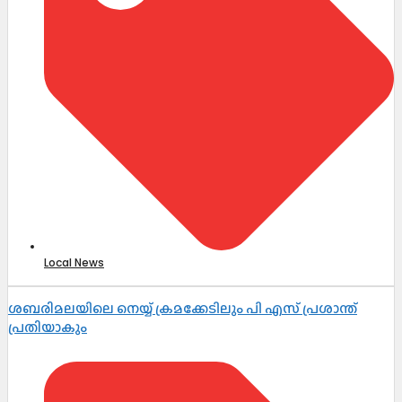
Local News
ശബരിമലയിലെ നെയ്യ് ക്രമക്കേടിലും പി എസ് പ്രശാന്ത്
പ്രതിയാകും