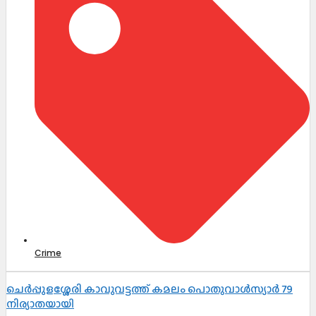
Crime
ചെർപ്പുളശ്ശേരി കാവുവട്ടത്ത് കമലം പൊതുവാൾസ്യാർ 79
നിര്യാതയായി