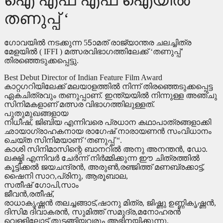
തണുപ്പ് ‘
ഗോവയിൽ നടക്കുന്ന 55ാമത് രാജ്യാന്തര ചലച്ചിത്ര
മേളയിൽ ( IFFI ) മത്സരവിഭാഗത്തിലേക്ക് ‘തണുപ്പ്’
തിരഞ്ഞെടുക്കപ്പെട്ടു.
Best Debut Director of Indian Feature Film Award
കാറ്റഗറിയിലേക്ക് മലയാളത്തിൽ നിന്ന് തിരഞ്ഞെടുക്കപ്പെട്ട
ഏകചിത്രവും തണുപ്പാണ്. ഇന്ത്യയിൽ നിന്നുള്ള അഞ്ചു
സിനിമകളാണ് മത്സര വിഭാഗത്തിലുള്ളത്.
പുതുമുഖങ്ങളായ
നിധീഷ്, ജിബിയ എന്നിവരെ പ്രധാന കഥാപാത്രങ്ങളാക്കി
ഛായാഗ്രാഹകനായ രാഗേഷ് നാരായണൻ സംവിധാനം
ചെയ്ത സിനിമയാണ് ‘തണുപ്പ് “.
കാശി സിനിമാസിന്റെ ബാനറിൽ അനു അനന്തൻ, ഡോ.
ലക്ഷ്മി എന്നിവർ ചേർന്ന് നിർമ്മിക്കുന്ന ഈ ചിത്രത്തിൽ
കൂട്ടിക്കൽ ജയചന്ദ്രൻ, അരുൺ,രഞ്ജിത്ത് മണബ്രക്കാട്ട്,
ഷൈനി സാറ,പ്രിനു, ആരൂബാല,
സതീഷ് ഗോപി,സാം
ജീവൻ,രതീഷ്,
രാധാകൃഷ്ണൻ തലച്ചങ്ങാട്,ഷാനു മിത്ര, ജിഷ്ണു ഉണ്ണികൃഷ്ണൻ,
ദിസിമ ദിവാകരൻ, സുമിത്ത് സമുദ്ര,മനോഹരൻ
വെള്ളിലോട് തുടങ്ങിയവരും അഭിനയിക്കുന്നു.