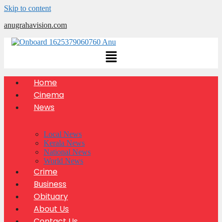
Skip to content
anugrahavision.com
Home
Cinema
News
Local News
Kerala News
National News
World News
Crime
Business
Obituary
About Us
Contact Us