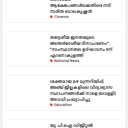
ആക്ഷേപങ്ങൾക്കെതിരെ നടി
സരിത ബാലകൃഷ്ണൻ
Cinema
തദ്ദേശീയ ജനതയുടെ
അന്തർദേശീയ ദിനാചരണം*:
*സംസ്ഥാനതല ഉദ്ഘാടനം 9ന്
എറണാകുളത്ത്
National News
ശക്തമായ മഴ മുന്നറിയിപ്പ്;
അഞ്ച് ജില്ലകളിലെ വിദ്യാഭ്യാസ
സ്ഥാപനങ്ങൾക്ക് നാളെ (വെള്ളി)
അവധി പ്രഖ്യാപിച്ചു
Education
യു .പി.ഐ ഡിജിറ്റൽ