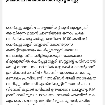
ചെർപ്പുളശ്ശേരി. കേരളത്തിന്റെ മുൻ മുഖ്യമന്ത്രി
ആയിരുന്ന ഉമ്മൻ ചാണ്ടിയുടെ ഒന്നാം ചരമ
വാർഷികം ആചരിച്ചു. രാവിലെ 10.00 മണിക്ക്
ചെർപ്പുളശ്ശേരി ബ്ലോക്ക് കോൺഗ്രസ്‌
കമ്മിറ്റിയുടെയും ചെർപ്പുളശ്ശേരി മണ്ഡലം
കോൺഗ്രസ്‌ കമ്മിറ്റിയുടെയും സംയുക്താ
ഭിമുഖ്യത്തിൽ ചെർപ്പുളശ്ശേരി ബസ്റ്റാന്റ് പരിസരത്ത്
വെച്ച് നടന്ന പരി പാടിയിൽ ബ്ലോക്ക് കോൺഗ്രസ്
പ്രസിഡണ്ട് ഷബീർ നീരാണി സ്വാഗതം പറഞ്ഞു,
മണ്ഡലം പ്രസിഡണ്ട്‌ P അക്‌ബർ അലി അധ്യക്ഷത
വഹിച്ചു, ഡിസിസി എക്സിക്യൂട്ടീവ് മെമ്പർ പി പി
വിനോദ് കുമാർ പരിപാടി ഉദ്ഘാടനം ചെയ്യ്തു, K.M.
ഇസ്ഹാഖ് മുഖ്യ പ്രഭാഷണം നടത്തി,ചടങ്ങിൽ കെ
എം കെ . ബാബു, അനീസ് മുടിക്കുന്നൻ, ഷമീർ