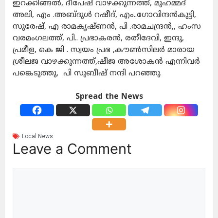
ഇറക്കിങ്ങൽ, ദീപേഷ് വാഴക്കുന്നത്ത്, മുഹമ്മദ്‌
അലി, എം .അബ്ദുൾ റഷീദ്, എം..ഗോവിന്ദൻകുട്ടി,
സുരേഷ്, എ രാമകൃഷ്ണൻ, പി .രാമചന്ദ്രൻ,, ഹംസ
വരമംഗലത്ത്, പി.. പ്രഭാകരൻ, രതീദേവി, ഇന്ദു,
പ്രമീള, കെ ജി . സ്വയം പ്രഭ ,കൗൺസിലർ മാരായ
ശ്രീലജ വാഴക്കുന്നത്ത്,ഷീജ അശോകൻ എന്നിവർ
പങ്കെടുത്തു, പി സുബീഷ് നന്ദി പറഞ്ഞു.
Spread the News
Local News
Leave a Comment