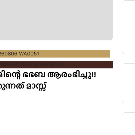
ീമിന്റെ ഭഭബ ആരംഭിച്ചു!!
്നത് മാസ്സ്