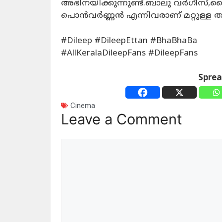
അഭിനയിക്കുന്നുണ്ട്.ബാലു വർഗീസ്,
പൊൻവർണ്ണൻ എന്നിവരാണ് മറ്റുള്ള ത
#Dileep #DileepEttan #BhaBhaBa
#AllKeralaDileepFans #DileepFans
Spre
Cinema
Leave a Comment