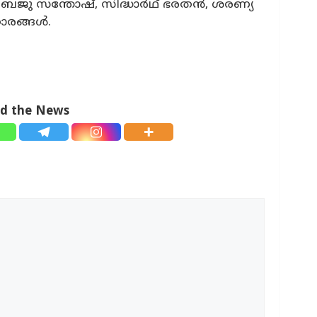
ബൈജു സന്തോഷ്‌, സിദ്ധാർഥ് ഭരതൻ, ശരണ്യ
ാരങ്ങൾ.
ad the News