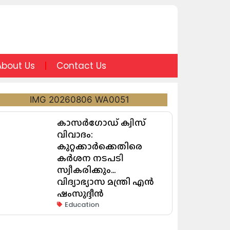
About Us
Contact Us
കാസർഗോഡ് ക്വിസ്
വിവാദം:
കുറ്റക്കാർക്കെതിരെ
കർശന നടപടി
സ്വീകരിക്കും…
വിദ്യാഭ്യാസ മന്ത്രി എൻ
ഷംസുദ്ദീൻ
Education