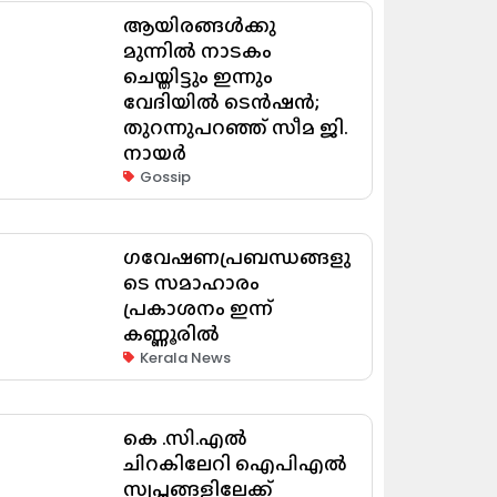
ആയിരങ്ങൾക്കു
മുന്നിൽ നാടകം
ചെയ്തിട്ടും ഇന്നും
വേദിയിൽ ടെൻഷൻ;
തുറന്നുപറഞ്ഞ് സീമ ജി.
നായർ
Gossip
ഗവേഷണപ്രബന്ധങ്ങളു
ടെ സമാഹാരം
പ്രകാശനം ഇന്ന്
കണ്ണൂരിൽ
Kerala News
കെ .സി.എൽ
ചിറകിലേറി ഐപിഎൽ
സ്വപ്നങ്ങളിലേക്ക്