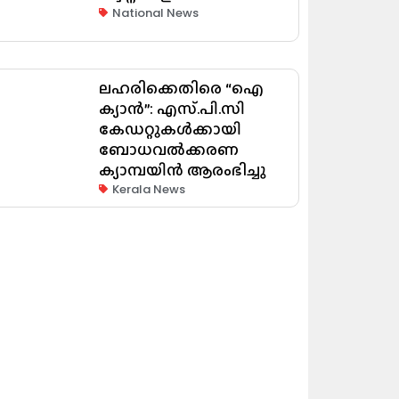
National News
ലഹരിക്കെതിരെ “ഐ
ക്യാൻ”: എസ്.പി.സി
കേഡറ്റുകൾക്കായി
ബോധവൽക്കരണ
ക്യാമ്പയിൻ ആരംഭിച്ചു
Kerala News